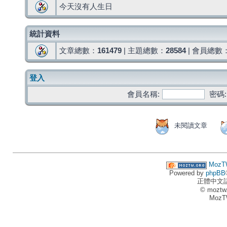
今天沒有人生日
統計資料
文章總數：
161479
| 主題總數：
28584
| 會員總數
登入
會員名稱:
密碼:
未閱讀文章
MozT
Powered by
phpBB
正體中文
© moztw
MozT