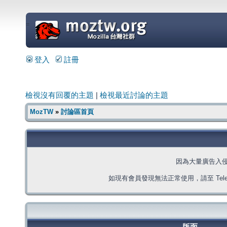
=
登入
註冊
檢視沒有回覆的主題
|
檢視最近討論的主題
MozTW
»
討論區首頁
因為大量廣告入
如現有會員發現無法正常使用，請至 Telegra