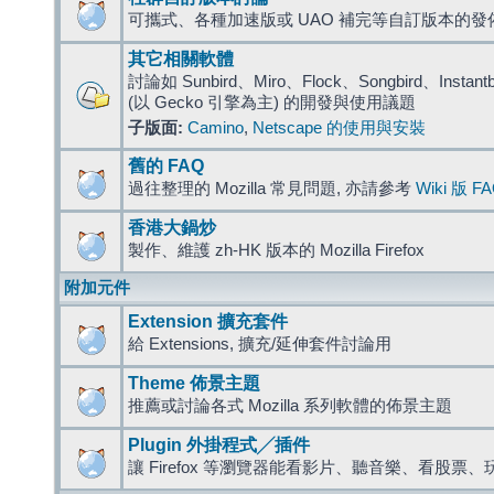
可攜式、各種加速版或 UAO 補完等自訂版本的發
其它相關軟體
討論如 Sunbird、Miro、Flock、Songbird、Instantbird
(以 Gecko 引擎為主) 的開發與使用議題
子版面:
Camino
,
Netscape 的使用與安裝
舊的 FAQ
過往整理的 Mozilla 常見問題, 亦請參考
Wiki 版 F
香港大鍋炒
製作、維護 zh-HK 版本的 Mozilla Firefox
附加元件
Extension 擴充套件
給 Extensions, 擴充/延伸套件討論用
Theme 佈景主題
推薦或討論各式 Mozilla 系列軟體的佈景主題
Plugin 外掛程式╱插件
讓 Firefox 等瀏覽器能看影片、聽音樂、看股