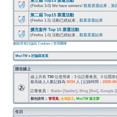
第三屆 Top15 票選活動
(Firefox 3.0) We have winners!
觀看票選結果
，
第
第二屆 Top15 票選活動
(Firefox 1.5) 活動已經結束，
觀看票選結果
擴充套件 Top 15 票選活動
(Firefox 1.0) 活動已經結束，
觀看票選結果
刪除所有討論區 Cookies
|
管理團隊
MozTW
»
討論區首頁
誰在線上
線上共有
730
位使用者：3 位註冊會員、0 位隱形會
最高線上人數記錄為
5034
人 [ 記錄時間：
2026-06
註冊會員：
Baidu [Spider]
,
Bing [Bot]
,
Google [
顏色說明 ::
管理員
,
全域版主
,
MozTW 版主群
生日