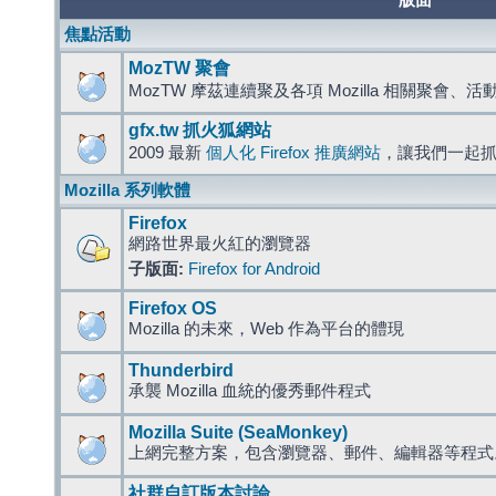
版面
焦點活動
MozTW 聚會
MozTW 摩茲連續聚及各項 Mozilla 相關聚會、
gfx.tw 抓火狐網站
2009 最新
個人化 Firefox 推廣網站
，讓我們一起
Mozilla 系列軟體
Firefox
網路世界最火紅的瀏覽器
子版面:
Firefox for Android
Firefox OS
Mozilla 的未來，Web 作為平台的體現
Thunderbird
承襲 Mozilla 血統的優秀郵件程式
Mozilla Suite (SeaMonkey)
上網完整方案，包含瀏覽器、郵件、編輯器等程
社群自訂版本討論