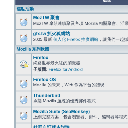
版面
焦點活動
MozTW 聚會
MozTW 摩茲連續聚及各項 Mozilla 相關聚會、
gfx.tw 抓火狐網站
2009 最新
個人化 Firefox 推廣網站
，讓我們一起
Mozilla 系列軟體
Firefox
網路世界最火紅的瀏覽器
子版面:
Firefox for Android
Firefox OS
Mozilla 的未來，Web 作為平台的體現
Thunderbird
承襲 Mozilla 血統的優秀郵件程式
Mozilla Suite (SeaMonkey)
上網完整方案，包含瀏覽器、郵件、編輯器等程
社群自訂版本討論