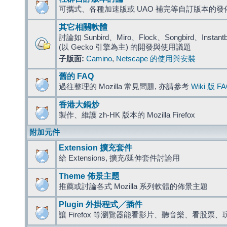
可攜式、各種加速版或 UAO 補完等自訂版本的發
其它相關軟體
討論如 Sunbird、Miro、Flock、Songbird、Instantbird
(以 Gecko 引擎為主) 的開發與使用議題
子版面:
Camino
,
Netscape 的使用與安裝
舊的 FAQ
過往整理的 Mozilla 常見問題, 亦請參考
Wiki 版 F
香港大鍋炒
製作、維護 zh-HK 版本的 Mozilla Firefox
附加元件
Extension 擴充套件
給 Extensions, 擴充/延伸套件討論用
Theme 佈景主題
推薦或討論各式 Mozilla 系列軟體的佈景主題
Plugin 外掛程式╱插件
讓 Firefox 等瀏覽器能看影片、聽音樂、看股