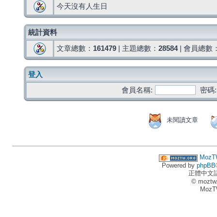
今天沒有人生日
統計資料
文章總數：
161479
| 主題總數：
28584
| 會員總數
登入
會員名稱:
密碼:
未閱讀文章
MozT
Powered by
phpBB
正體中文
© moztw
MozT