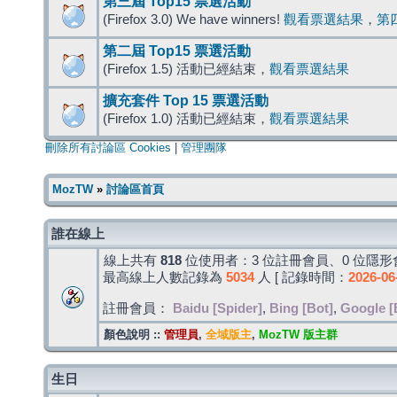
第三屆 Top15 票選活動
(Firefox 3.0) We have winners!
觀看票選結果
，
第
第二屆 Top15 票選活動
(Firefox 1.5) 活動已經結束，
觀看票選結果
擴充套件 Top 15 票選活動
(Firefox 1.0) 活動已經結束，
觀看票選結果
刪除所有討論區 Cookies
|
管理團隊
MozTW
»
討論區首頁
誰在線上
線上共有
818
位使用者：3 位註冊會員、0 位隱形會
最高線上人數記錄為
5034
人 [ 記錄時間：
2026-06
註冊會員：
Baidu [Spider]
,
Bing [Bot]
,
Google [
顏色說明 ::
管理員
,
全域版主
,
MozTW 版主群
生日