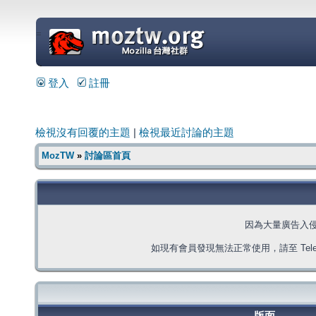
=
登入
註冊
檢視沒有回覆的主題
|
檢視最近討論的主題
MozTW
»
討論區首頁
因為大量廣告入
如現有會員發現無法正常使用，請至 Telegra