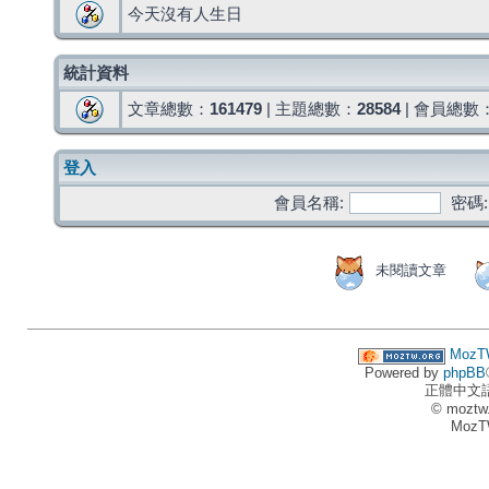
今天沒有人生日
統計資料
文章總數：
161479
| 主題總數：
28584
| 會員總數
登入
會員名稱:
密碼:
未閱讀文章
MozT
Powered by
phpBB
正體中文
© moztw
MozT