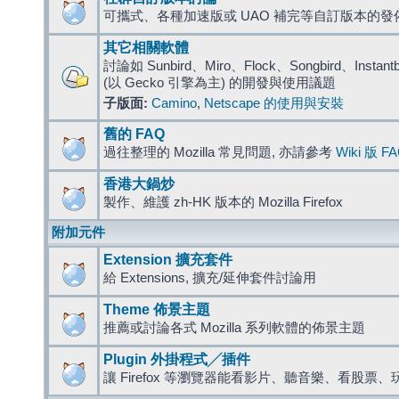
可攜式、各種加速版或 UAO 補完等自訂版本的發
其它相關軟體
討論如 Sunbird、Miro、Flock、Songbird、Instantbird
(以 Gecko 引擎為主) 的開發與使用議題
子版面:
Camino
,
Netscape 的使用與安裝
舊的 FAQ
過往整理的 Mozilla 常見問題, 亦請參考
Wiki 版 F
香港大鍋炒
製作、維護 zh-HK 版本的 Mozilla Firefox
附加元件
Extension 擴充套件
給 Extensions, 擴充/延伸套件討論用
Theme 佈景主題
推薦或討論各式 Mozilla 系列軟體的佈景主題
Plugin 外掛程式╱插件
讓 Firefox 等瀏覽器能看影片、聽音樂、看股