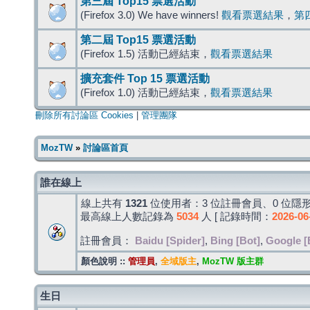
第三屆 Top15 票選活動
(Firefox 3.0) We have winners!
觀看票選結果
，
第
第二屆 Top15 票選活動
(Firefox 1.5) 活動已經結束，
觀看票選結果
擴充套件 Top 15 票選活動
(Firefox 1.0) 活動已經結束，
觀看票選結果
刪除所有討論區 Cookies
|
管理團隊
MozTW
»
討論區首頁
誰在線上
線上共有
1321
位使用者：3 位註冊會員、0 位隱形
最高線上人數記錄為
5034
人 [ 記錄時間：
2026-06
註冊會員：
Baidu [Spider]
,
Bing [Bot]
,
Google [
顏色說明 ::
管理員
,
全域版主
,
MozTW 版主群
生日