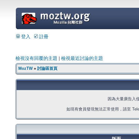
=
登入
註冊
檢視沒有回覆的主題
|
檢視最近討論的主題
MozTW
»
討論區首頁
因為大量廣告入
如現有會員發現無法正常使用，請至 Telegra