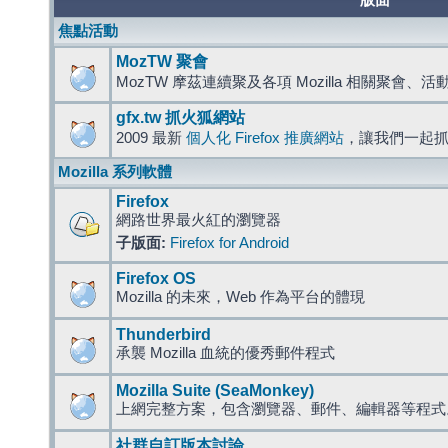
版面
焦點活動
MozTW 聚會
MozTW 摩茲連續聚及各項 Mozilla 相關聚會、
gfx.tw 抓火狐網站
2009 最新
個人化 Firefox 推廣網站
，讓我們一起
Mozilla 系列軟體
Firefox
網路世界最火紅的瀏覽器
子版面:
Firefox for Android
Firefox OS
Mozilla 的未來，Web 作為平台的體現
Thunderbird
承襲 Mozilla 血統的優秀郵件程式
Mozilla Suite (SeaMonkey)
上網完整方案，包含瀏覽器、郵件、編輯器等程
社群自訂版本討論