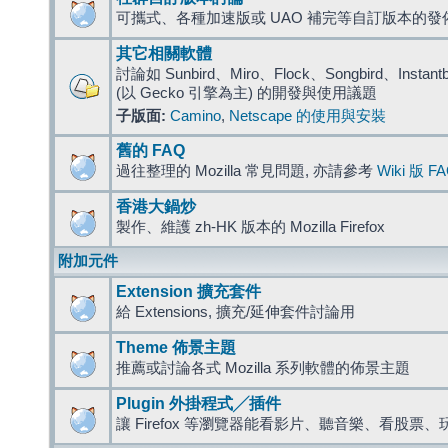
可攜式、各種加速版或 UAO 補完等自訂版本的發
其它相關軟體
討論如 Sunbird、Miro、Flock、Songbird、Instantbird
(以 Gecko 引擎為主) 的開發與使用議題
子版面:
Camino
,
Netscape 的使用與安裝
舊的 FAQ
過往整理的 Mozilla 常見問題, 亦請參考
Wiki 版 F
香港大鍋炒
製作、維護 zh-HK 版本的 Mozilla Firefox
附加元件
Extension 擴充套件
給 Extensions, 擴充/延伸套件討論用
Theme 佈景主題
推薦或討論各式 Mozilla 系列軟體的佈景主題
Plugin 外掛程式╱插件
讓 Firefox 等瀏覽器能看影片、聽音樂、看股