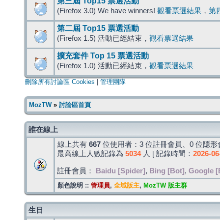
第三屆 Top15 票選活動
(Firefox 3.0) We have winners!
觀看票選結果
，
第
第二屆 Top15 票選活動
(Firefox 1.5) 活動已經結束，
觀看票選結果
擴充套件 Top 15 票選活動
(Firefox 1.0) 活動已經結束，
觀看票選結果
刪除所有討論區 Cookies
|
管理團隊
MozTW
»
討論區首頁
誰在線上
線上共有
667
位使用者：3 位註冊會員、0 位隱形會
最高線上人數記錄為
5034
人 [ 記錄時間：
2026-06
註冊會員：
Baidu [Spider]
,
Bing [Bot]
,
Google [
顏色說明 ::
管理員
,
全域版主
,
MozTW 版主群
生日