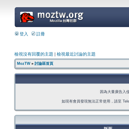
=
登入
註冊
檢視沒有回覆的主題
|
檢視最近討論的主題
MozTW
»
討論區首頁
因為大量廣告入
如現有會員發現無法正常使用，請至 Telegra