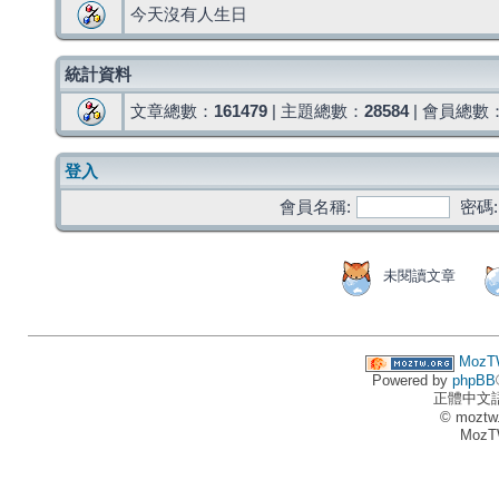
今天沒有人生日
統計資料
文章總數：
161479
| 主題總數：
28584
| 會員總數
登入
會員名稱:
密碼:
未閱讀文章
MozT
Powered by
phpBB
正體中文
© moztw
MozT