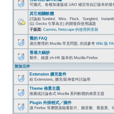
可攜式、各種加速版或 UAO 補完等自訂版本的發
其它相關軟體
討論如 Sunbird、Miro、Flock、Songbird、Instantbird
(以 Gecko 引擎為主) 的開發與使用議題
子版面:
Camino
,
Netscape 的使用與安裝
舊的 FAQ
過往整理的 Mozilla 常見問題, 亦請參考
Wiki 版 F
香港大鍋炒
製作、維護 zh-HK 版本的 Mozilla Firefox
附加元件
Extension 擴充套件
給 Extensions, 擴充/延伸套件討論用
Theme 佈景主題
推薦或討論各式 Mozilla 系列軟體的佈景主題
Plugin 外掛程式╱插件
讓 Firefox 等瀏覽器能看影片、聽音樂、看股