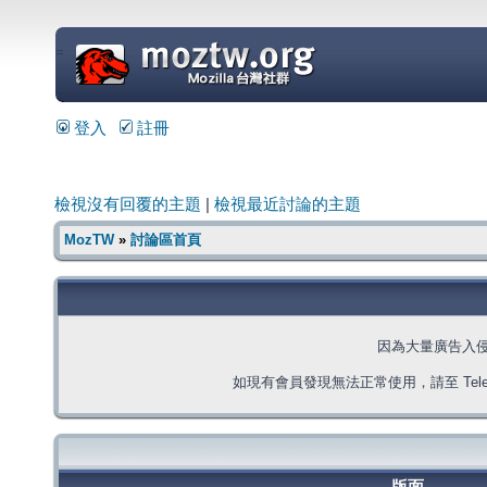
=
登入
註冊
檢視沒有回覆的主題
|
檢視最近討論的主題
MozTW
»
討論區首頁
因為大量廣告入
如現有會員發現無法正常使用，請至 Telegra