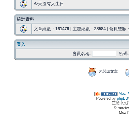
今天沒有人生日
統計資料
文章總數：
161479
| 主題總數：
28584
| 會員總數
登入
會員名稱:
密碼:
未閱讀文章
MozT
Powered by
phpBB
正體中文
© moztw
MozT