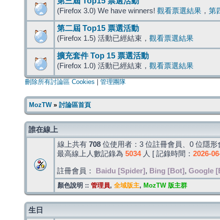
第三屆 Top15 票選活動
(Firefox 3.0) We have winners!
觀看票選結果
，
第
第二屆 Top15 票選活動
(Firefox 1.5) 活動已經結束，
觀看票選結果
擴充套件 Top 15 票選活動
(Firefox 1.0) 活動已經結束，
觀看票選結果
刪除所有討論區 Cookies
|
管理團隊
MozTW
»
討論區首頁
誰在線上
線上共有
708
位使用者：3 位註冊會員、0 位隱形會
最高線上人數記錄為
5034
人 [ 記錄時間：
2026-06
註冊會員：
Baidu [Spider]
,
Bing [Bot]
,
Google [
顏色說明 ::
管理員
,
全域版主
,
MozTW 版主群
生日