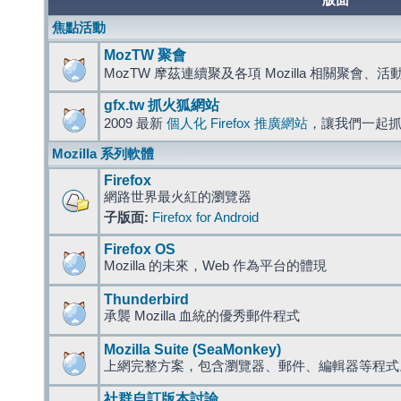
版面
焦點活動
MozTW 聚會
MozTW 摩茲連續聚及各項 Mozilla 相關聚會、
gfx.tw 抓火狐網站
2009 最新
個人化 Firefox 推廣網站
，讓我們一起
Mozilla 系列軟體
Firefox
網路世界最火紅的瀏覽器
子版面:
Firefox for Android
Firefox OS
Mozilla 的未來，Web 作為平台的體現
Thunderbird
承襲 Mozilla 血統的優秀郵件程式
Mozilla Suite (SeaMonkey)
上網完整方案，包含瀏覽器、郵件、編輯器等程
社群自訂版本討論