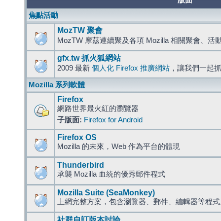
版面
焦點活動
MozTW 聚會
MozTW 摩茲連續聚及各項 Mozilla 相關聚會、
gfx.tw 抓火狐網站
2009 最新
個人化 Firefox 推廣網站
，讓我們一起
Mozilla 系列軟體
Firefox
網路世界最火紅的瀏覽器
子版面:
Firefox for Android
Firefox OS
Mozilla 的未來，Web 作為平台的體現
Thunderbird
承襲 Mozilla 血統的優秀郵件程式
Mozilla Suite (SeaMonkey)
上網完整方案，包含瀏覽器、郵件、編輯器等程
社群自訂版本討論