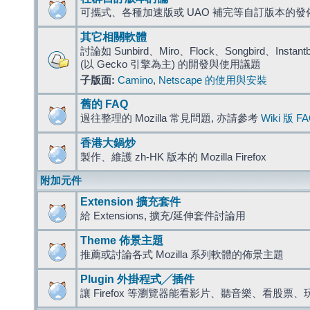
可攜式、各種加速版或 UAO 補完等自訂版本的發
其它相關軟體
討論如 Sunbird、Miro、Flock、Songbird、Instantbird
(以 Gecko 引擎為主) 的開發與使用議題
子版面:
Camino
,
Netscape 的使用與安裝
舊的 FAQ
過往整理的 Mozilla 常見問題, 亦請參考
Wiki 版 F
香港大鍋炒
製作、維護 zh-HK 版本的 Mozilla Firefox
附加元件
Extension 擴充套件
給 Extensions, 擴充/延伸套件討論用
Theme 佈景主題
推薦或討論各式 Mozilla 系列軟體的佈景主題
Plugin 外掛程式╱插件
讓 Firefox 等瀏覽器能看影片、聽音樂、看股