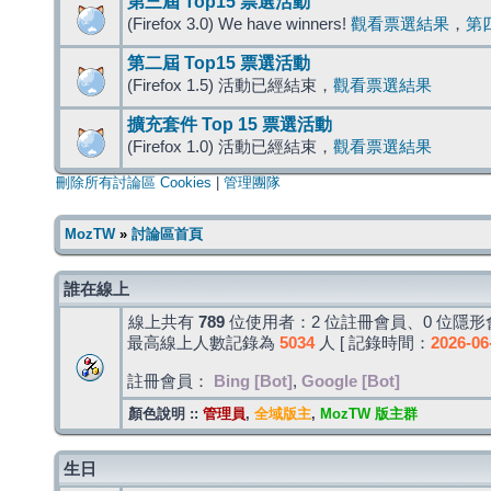
第三屆 Top15 票選活動
(Firefox 3.0) We have winners!
觀看票選結果
，
第
第二屆 Top15 票選活動
(Firefox 1.5) 活動已經結束，
觀看票選結果
擴充套件 Top 15 票選活動
(Firefox 1.0) 活動已經結束，
觀看票選結果
刪除所有討論區 Cookies
|
管理團隊
MozTW
»
討論區首頁
誰在線上
線上共有
789
位使用者：2 位註冊會員、0 位隱形會
最高線上人數記錄為
5034
人 [ 記錄時間：
2026-06
註冊會員：
Bing [Bot]
,
Google [Bot]
顏色說明 ::
管理員
,
全域版主
,
MozTW 版主群
生日