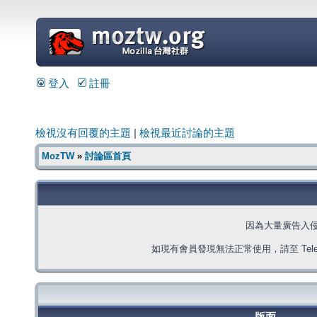
=
登入
註冊
檢視沒有回覆的主題
|
檢視最近討論的主題
MozTW
»
討論區首頁
因為大量廣告入
如現有會員發現無法正常使用，請至 Telegra