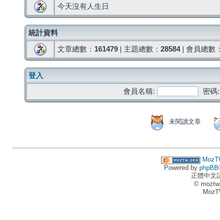
今天沒有人生日
統計資料
文章總數：
161479
| 主題總數：
28584
| 會員總數
登入
會員名稱:
密碼:
未閱讀文章
MozT
Powered by
phpBB
正體中文
© moztw
MozT