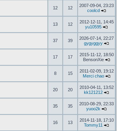
2007-09-04, 23:23
12
12
coolcd
2012-12-11, 14:45
13
12
yu10595
2026-07-14, 22:27
37
39
gygyggyy
2015-11-12, 18:50
17
17
BensonXie
2011-02-09, 19:12
8
15
Merci chao
2010-04-11, 13:52
20
20
kk121212
2010-08-29, 22:33
35
35
yuoo2k
2014-11-18, 17:10
16
13
Tommy11