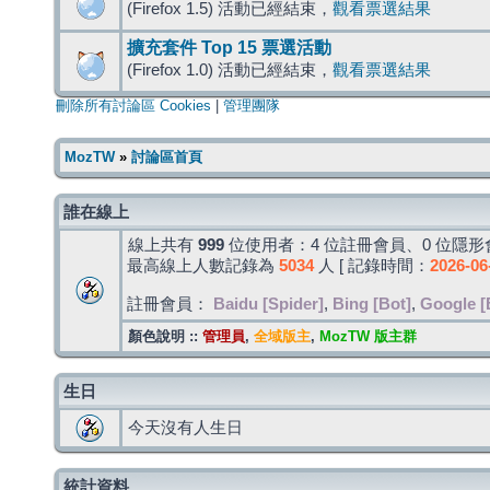
(Firefox 1.5) 活動已經結束，
觀看票選結果
擴充套件 Top 15 票選活動
(Firefox 1.0) 活動已經結束，
觀看票選結果
刪除所有討論區 Cookies
|
管理團隊
MozTW
»
討論區首頁
誰在線上
線上共有
999
位使用者：4 位註冊會員、0 位隱形會
最高線上人數記錄為
5034
人 [ 記錄時間：
2026-06
註冊會員：
Baidu [Spider]
,
Bing [Bot]
,
Google [
顏色說明 ::
管理員
,
全域版主
,
MozTW 版主群
生日
今天沒有人生日
統計資料