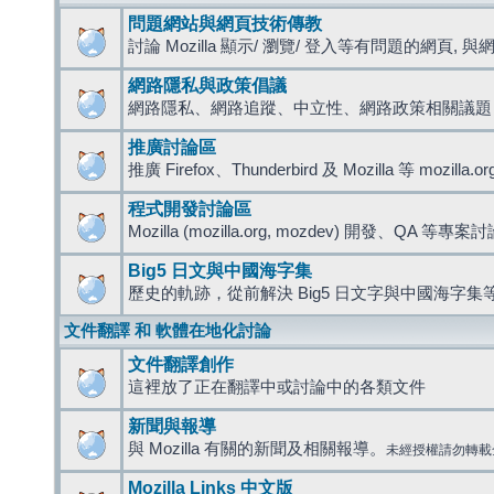
問題網站與網頁技術傳教
討論 Mozilla 顯示/ 瀏覽/ 登入等有問題的網頁, 與網路
網路隱私與政策倡議
網路隱私、網路追蹤、中立性、網路政策相關議題
推廣討論區
推廣 Firefox、Thunderbird 及 Mozilla 等 mozi
程式開發討論區
Mozilla (mozilla.org, mozdev) 開發、QA 等專案
Big5 日文與中國海字集
歷史的軌跡，從前解決 Big5 日文字與中國海字集等
文件翻譯 和 軟體在地化討論
文件翻譯創作
這裡放了正在翻譯中或討論中的各類文件
新聞與報導
與 Mozilla 有關的新聞及相關報導。
未經授權請勿轉載
Mozilla Links 中文版