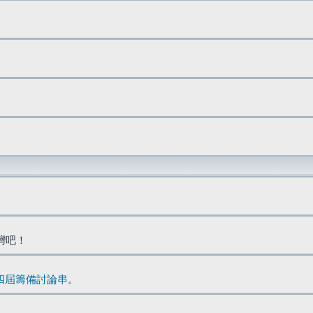
台灣吧！
四屆籌備討論串
。