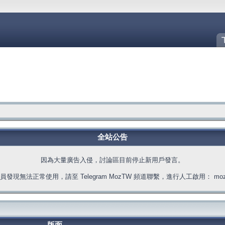
全站公告
因為大量廣告入侵，討論區目前停止新用戶發言。
發現無法正常使用，請至 Telegram MozTW 頻道聯繫，進行人工啟用： moztw.