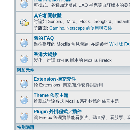
可攜式、各種加速版或 UAO 補完等自訂版本的發
其它相關軟體
討論如 Sunbird、Miro、Flock、Songbird、Instant
子版面:
Camino
,
Netscape 的使用與安裝
舊的 FAQ
過往整理的 Mozilla 常見問題, 亦請參考
Wiki 版 F
香港大鍋炒
製作、維護 zh-HK 版本的 Mozilla Firefox
附加元件
Extension 擴充套件
給 Extensions, 擴充/延伸套件討論用
Theme 佈景主題
推薦或討論各式 Mozilla 系列軟體的佈景主題
Plugin 外掛程式╱插件
讓 Firefox 等瀏覽器能看影片、聽音樂、看股
特別議題