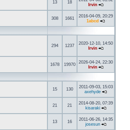
13
18
Irvin
2016-04-09, 20:29
308
1661
1abcd
2020-12-10, 14:50
294
1237
Irvin
2026-04-24, 22:30
1678
19970
Irvin
2011-09-03, 15:03
15
130
axehyde
2014-08-20, 07:39
21
21
kisaraki
2011-06-26, 14:35
13
16
josesun