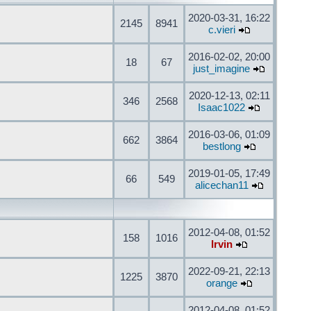
2020-03-31, 16:22
2145
8941
c.vieri
2016-02-02, 20:00
18
67
just_imagine
2020-12-13, 02:11
346
2568
Isaac1022
2016-03-06, 01:09
662
3864
bestlong
2019-01-05, 17:49
66
549
alicechan11
2012-04-08, 01:52
158
1016
Irvin
2022-09-21, 22:13
1225
3870
orange
2012-04-08, 01:52