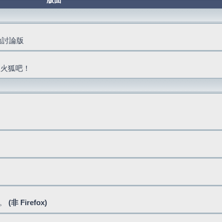
版面
活動討論版
抓火狐吧！
式。
(非 Firefox)