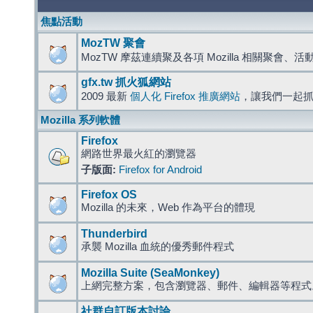
焦點活動
MozTW 聚會
MozTW 摩茲連續聚及各項 Mozilla 相關聚會、
gfx.tw 抓火狐網站
2009 最新
個人化 Firefox 推廣網站
，讓我們一起
Mozilla 系列軟體
Firefox
網路世界最火紅的瀏覽器
子版面:
Firefox for Android
Firefox OS
Mozilla 的未來，Web 作為平台的體現
Thunderbird
承襲 Mozilla 血統的優秀郵件程式
Mozilla Suite (SeaMonkey)
上網完整方案，包含瀏覽器、郵件、編輯器等程
社群自訂版本討論