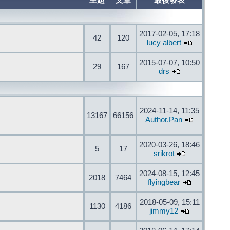
主題
文章
最後發表
2017-02-05, 17:18
42
120
lucy albert
2015-07-07, 10:50
29
167
drs
2024-11-14, 11:35
13167
66156
Author.Pan
2020-03-26, 18:46
5
17
srikrot
2024-08-15, 12:45
2018
7464
flyingbear
2018-05-09, 15:11
1130
4186
jimmy12