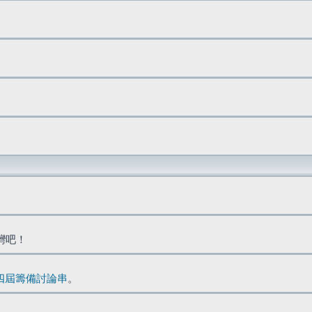
台灣吧！
四屆籌備討論串
。