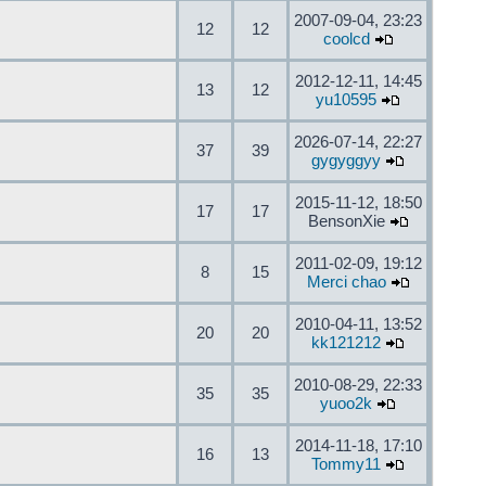
2007-09-04, 23:23
12
12
coolcd
2012-12-11, 14:45
13
12
yu10595
2026-07-14, 22:27
37
39
gygyggyy
2015-11-12, 18:50
17
17
BensonXie
2011-02-09, 19:12
8
15
Merci chao
2010-04-11, 13:52
20
20
kk121212
2010-08-29, 22:33
35
35
yuoo2k
2014-11-18, 17:10
16
13
Tommy11