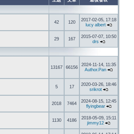
主題
文章
最後發表
2017-02-05, 17:18
42
120
lucy albert
2015-07-07, 10:50
29
167
drs
2024-11-14, 11:35
13167
66156
Author.Pan
2020-03-26, 18:46
5
17
srikrot
2024-08-15, 12:45
2018
7464
flyingbear
2018-05-09, 15:11
1130
4186
jimmy12