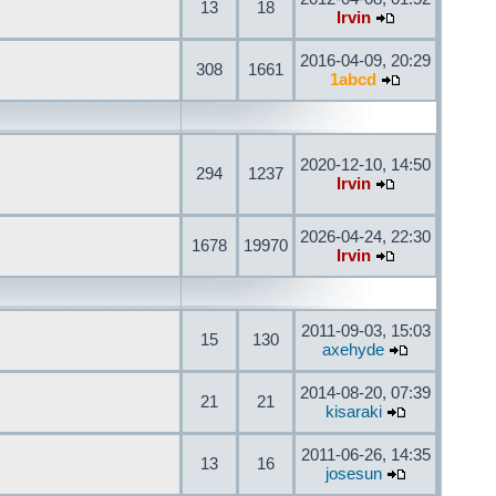
13
18
Irvin
2016-04-09, 20:29
308
1661
1abcd
2020-12-10, 14:50
294
1237
Irvin
2026-04-24, 22:30
1678
19970
Irvin
2011-09-03, 15:03
15
130
axehyde
2014-08-20, 07:39
21
21
kisaraki
2011-06-26, 14:35
13
16
josesun