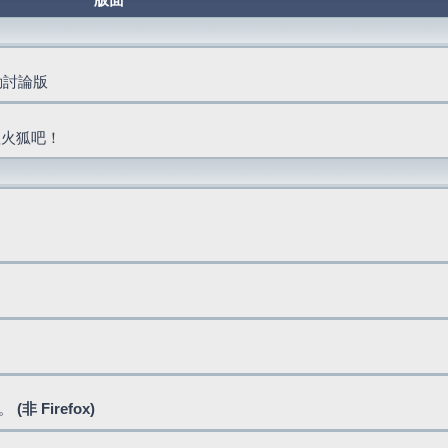
版面
活動討論版
抓火狐吧！
式。
(非 Firefox)