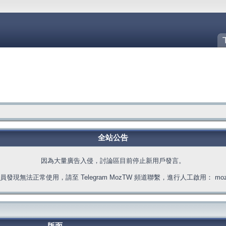
全站公告
因為大量廣告入侵，討論區目前停止新用戶發言。
發現無法正常使用，請至 Telegram MozTW 頻道聯繫，進行人工啟用： moztw.