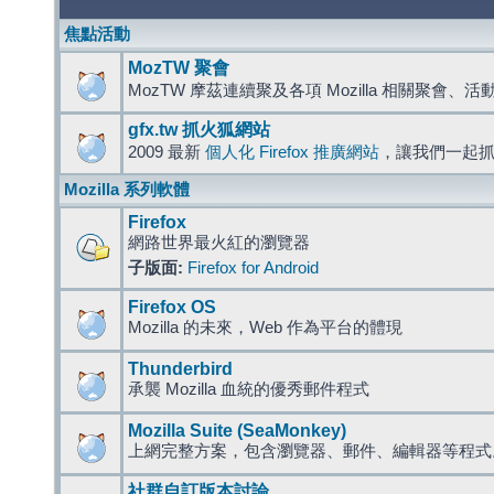
焦點活動
MozTW 聚會
MozTW 摩茲連續聚及各項 Mozilla 相關聚會、
gfx.tw 抓火狐網站
2009 最新
個人化 Firefox 推廣網站
，讓我們一起
Mozilla 系列軟體
Firefox
網路世界最火紅的瀏覽器
子版面:
Firefox for Android
Firefox OS
Mozilla 的未來，Web 作為平台的體現
Thunderbird
承襲 Mozilla 血統的優秀郵件程式
Mozilla Suite (SeaMonkey)
上網完整方案，包含瀏覽器、郵件、編輯器等程
社群自訂版本討論