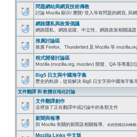
問題網站與網頁技術傳教
討論 Mozilla 顯示/ 瀏覽/ 登入等有問題的網頁, 與網路
網路隱私與政策倡議
網路隱私、網路追蹤、中立性、網路政策相關議題
推廣討論區
推廣 Firefox、Thunderbird 及 Mozilla 等 mozi
程式開發討論區
Mozilla (mozilla.org, mozdev) 開發、QA 等專案
Big5 日文與中國海字集
歷史的軌跡，從前解決 Big5 日文字與中國海字集等
文件翻譯 和 軟體在地化討論
文件翻譯創作
這裡放了正在翻譯中或討論中的各類文件
新聞與報導
與 Mozilla 有關的新聞及相關報導。
未經授權請勿轉載
Mozilla Links 中文版