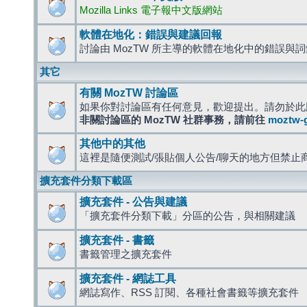
Mozilla Links 電子報中文版網站
軟體在地化：錯誤與建議回報
討論由 MozTW 所主導的軟體在地化中的錯誤與
其它
有關 MozTW 討論區
如果你對討論區有任何意見，歡迎提出。請勿於此
非關討論區的 MozTW 社群事務，請前往
moztw-
其他中的其他
這裡是隨便測試/張貼個人公告/聊天的地方但禁止
擴充套件分類下載區
擴充套件 - 公告與建議
「擴充套件分類下載」分區的公告，與相關建議
擴充套件 - 書籤
書籤管理之擴充套件
擴充套件 - 網誌工具
網誌寫作、RSS 訂閱、各種社會書籤等擴充套件