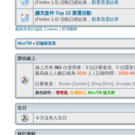
(Firefox 1.5) 活動已經結束，
觀看票選結果
擴充套件 Top 15 票選活動
(Firefox 1.0) 活動已經結束，
觀看票選結果
刪除所有討論區 Cookies
|
管理團隊
MozTW
»
討論區首頁
誰在線上
線上共有
861
位使用者：3 位註冊會員、0 位隱形會
最高線上人數記錄為
5034
人 [ 記錄時間：
2026-06
註冊會員：
Baidu [Spider]
,
Bing [Bot]
,
Google [
顏色說明 ::
管理員
,
全域版主
,
MozTW 版主群
生日
今天沒有人生日
統計資料