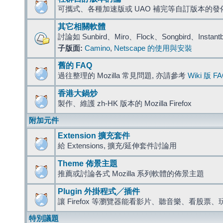
可攜式、各種加速版或 UAO 補完等自訂版本的發
其它相關軟體
討論如 Sunbird、Miro、Flock、Songbird、Instant
子版面:
Camino
,
Netscape 的使用與安裝
舊的 FAQ
過往整理的 Mozilla 常見問題, 亦請參考
Wiki 版 F
香港大鍋炒
製作、維護 zh-HK 版本的 Mozilla Firefox
附加元件
Extension 擴充套件
給 Extensions, 擴充/延伸套件討論用
Theme 佈景主題
推薦或討論各式 Mozilla 系列軟體的佈景主題
Plugin 外掛程式╱插件
讓 Firefox 等瀏覽器能看影片、聽音樂、看股
特別議題