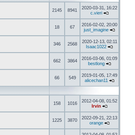
2020-03-31, 16:22
2145
8941
c.vieri
2016-02-02, 20:00
18
67
just_imagine
2020-12-13, 02:11
346
2568
Isaac1022
2016-03-06, 01:09
662
3864
bestlong
2019-01-05, 17:49
66
549
alicechan11
2012-04-08, 01:52
158
1016
Irvin
2022-09-21, 22:13
1225
3870
orange
2012-04-08, 01:52