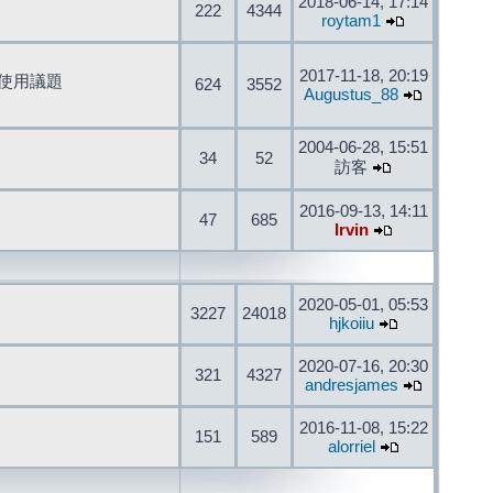
2018-06-14, 17:14
222
4344
roytam1
2017-11-18, 20:19
開發與使用議題
624
3552
Augustus_88
2004-06-28, 15:51
34
52
訪客
2016-09-13, 14:11
47
685
Irvin
2020-05-01, 05:53
3227
24018
hjkoiiu
2020-07-16, 20:30
321
4327
andresjames
2016-11-08, 15:22
151
589
alorriel