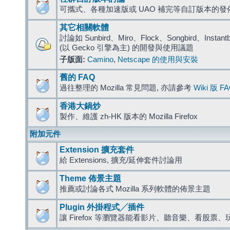
可攜式、各種加速版或 UAO 補完等自訂版本的發
其它相關軟體
討論如 Sunbird、Miro、Flock、Songbird、Instantbird
(以 Gecko 引擎為主) 的開發與使用議題
子版面:
Camino
,
Netscape 的使用與安裝
舊的 FAQ
過往整理的 Mozilla 常見問題, 亦請參考
Wiki 版 F
香港大鍋炒
製作、維護 zh-HK 版本的 Mozilla Firefox
附加元件
Extension 擴充套件
給 Extensions, 擴充/延伸套件討論用
Theme 佈景主題
推薦或討論各式 Mozilla 系列軟體的佈景主題
Plugin 外掛程式╱插件
讓 Firefox 等瀏覽器能看影片、聽音樂、看股