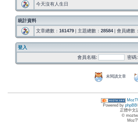
今天沒有人生日
統計資料
文章總數：
161479
| 主題總數：
28584
| 會員總數
登入
會員名稱:
密碼:
未閱讀文章
MozT
Powered by
phpBB
正體中文
© moztw
MozT