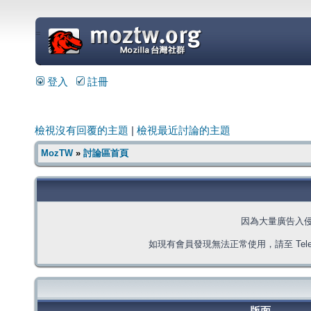
=
登入
註冊
檢視沒有回覆的主題
|
檢視最近討論的主題
MozTW
»
討論區首頁
因為大量廣告入
如現有會員發現無法正常使用，請至 Telegra