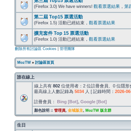
第三屆 Top15 票選活動
(Firefox 3.0) We have winners!
觀看票選結果
，
第
第二屆 Top15 票選活動
(Firefox 1.5) 活動已經結束，
觀看票選結果
擴充套件 Top 15 票選活動
(Firefox 1.0) 活動已經結束，
觀看票選結果
刪除所有討論區 Cookies
|
管理團隊
MozTW
»
討論區首頁
誰在線上
線上共有
802
位使用者：2 位註冊會員、0 位隱形會
最高線上人數記錄為
5034
人 [ 記錄時間：
2026-06
註冊會員：
Bing [Bot]
,
Google [Bot]
顏色說明 ::
管理員
,
全域版主
,
MozTW 版主群
生日