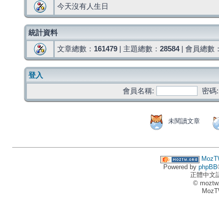
今天沒有人生日
統計資料
文章總數：
161479
| 主題總數：
28584
| 會員總數
登入
會員名稱:
密碼:
未閱讀文章
MozT
Powered by
phpBB
正體中文
© moztw
MozT