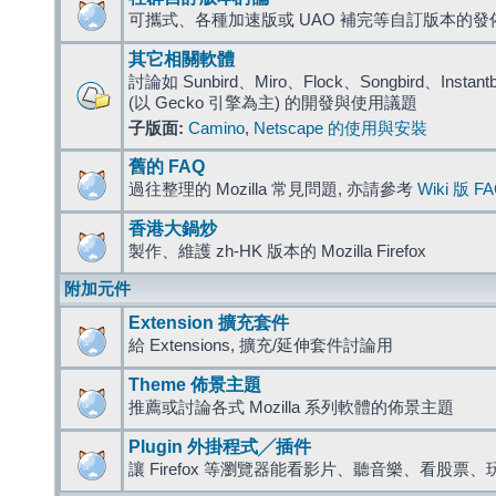
可攜式、各種加速版或 UAO 補完等自訂版本的發
其它相關軟體
討論如 Sunbird、Miro、Flock、Songbird、Instantbird
(以 Gecko 引擎為主) 的開發與使用議題
子版面:
Camino
,
Netscape 的使用與安裝
舊的 FAQ
過往整理的 Mozilla 常見問題, 亦請參考
Wiki 版 F
香港大鍋炒
製作、維護 zh-HK 版本的 Mozilla Firefox
附加元件
Extension 擴充套件
給 Extensions, 擴充/延伸套件討論用
Theme 佈景主題
推薦或討論各式 Mozilla 系列軟體的佈景主題
Plugin 外掛程式╱插件
讓 Firefox 等瀏覽器能看影片、聽音樂、看股