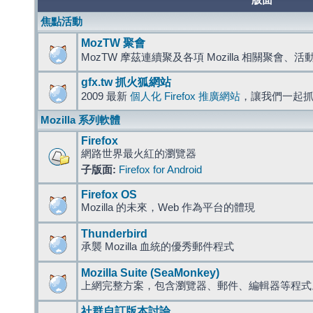
版面
焦點活動
MozTW 聚會
MozTW 摩茲連續聚及各項 Mozilla 相關聚會、
gfx.tw 抓火狐網站
2009 最新
個人化 Firefox 推廣網站
，讓我們一起
Mozilla 系列軟體
Firefox
網路世界最火紅的瀏覽器
子版面:
Firefox for Android
Firefox OS
Mozilla 的未來，Web 作為平台的體現
Thunderbird
承襲 Mozilla 血統的優秀郵件程式
Mozilla Suite (SeaMonkey)
上網完整方案，包含瀏覽器、郵件、編輯器等程
社群自訂版本討論