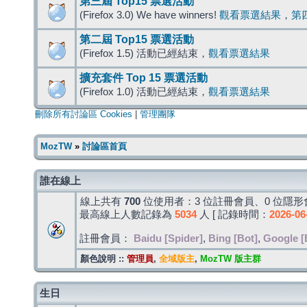
第三屆 Top15 票選活動
(Firefox 3.0) We have winners!
觀看票選結果
，
第
第二屆 Top15 票選活動
(Firefox 1.5) 活動已經結束，
觀看票選結果
擴充套件 Top 15 票選活動
(Firefox 1.0) 活動已經結束，
觀看票選結果
刪除所有討論區 Cookies
|
管理團隊
MozTW
»
討論區首頁
誰在線上
線上共有
700
位使用者：3 位註冊會員、0 位隱形會
最高線上人數記錄為
5034
人 [ 記錄時間：
2026-06
註冊會員：
Baidu [Spider]
,
Bing [Bot]
,
Google [
顏色說明 ::
管理員
,
全域版主
,
MozTW 版主群
生日