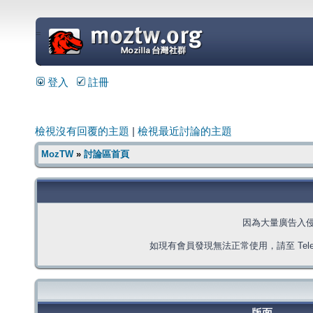
=
登入
註冊
檢視沒有回覆的主題
|
檢視最近討論的主題
MozTW
»
討論區首頁
因為大量廣告入
如現有會員發現無法正常使用，請至 Telegra