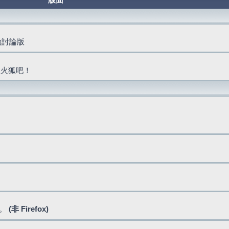
版面
活動討論版
抓火狐吧！
式。
(非 Firefox)