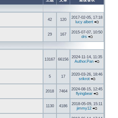
主題
文章
最後發表
2017-02-05, 17:18
42
120
lucy albert
2015-07-07, 10:50
29
167
drs
2024-11-14, 11:35
13167
66156
Author.Pan
2020-03-26, 18:46
5
17
srikrot
2024-08-15, 12:45
2018
7464
flyingbear
2018-05-09, 15:11
1130
4186
jimmy12