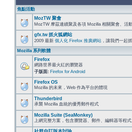
焦點活動
MozTW 聚會
MozTW 摩茲連續聚及各項 Mozilla 相關聚會、
gfx.tw 抓火狐網站
2009 最新
個人化 Firefox 推廣網站
，讓我們一起
Mozilla 系列軟體
Firefox
網路世界最火紅的瀏覽器
子版面:
Firefox for Android
Firefox OS
Mozilla 的未來，Web 作為平台的體現
Thunderbird
承襲 Mozilla 血統的優秀郵件程式
Mozilla Suite (SeaMonkey)
上網完整方案，包含瀏覽器、郵件、編輯器等程
社群自訂版本討論