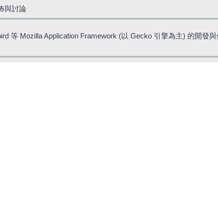
佈與討論
bird 等 Mozilla Application Framework (以 Gecko 引擎為主) 的
AQ
票、玩遊戲或開文件（也收集相關問題）