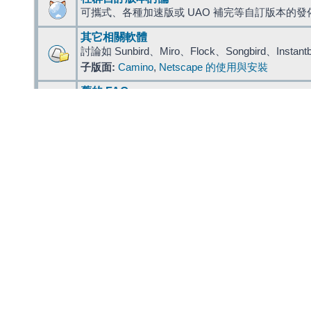
可攜式、各種加速版或 UAO 補完等自訂版本的發
其它相關軟體
討論如 Sunbird、Miro、Flock、Songbird、Instant
子版面:
Camino
,
Netscape 的使用與安裝
舊的 FAQ
過往整理的 Mozilla 常見問題, 亦請參考
Wiki 版 F
香港大鍋炒
製作、維護 zh-HK 版本的 Mozilla Firefox
附加元件
Extension 擴充套件
給 Extensions, 擴充/延伸套件討論用
Theme 佈景主題
推薦或討論各式 Mozilla 系列軟體的佈景主題
Plugin 外掛程式╱插件
讓 Firefox 等瀏覽器能看影片、聽音樂、看股
特別議題