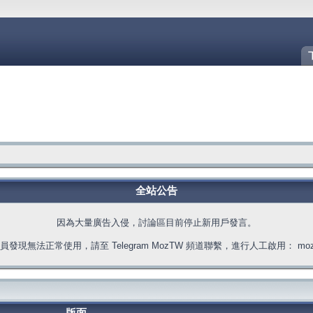
全站公告
因為大量廣告入侵，討論區目前停止新用戶發言。
發現無法正常使用，請至 Telegram MozTW 頻道聯繫，進行人工啟用： moztw.