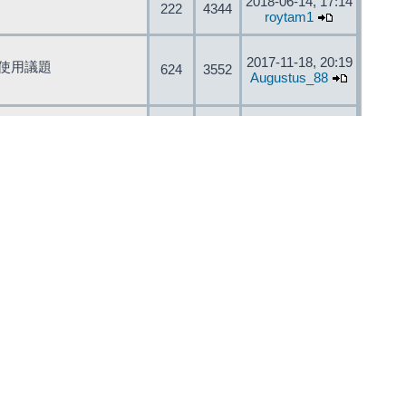
2018-06-14, 17:14
222
4344
roytam1
2017-11-18, 20:19
開發與使用議題
624
3552
Augustus_88
2004-06-28, 15:51
34
52
訪客
2016-09-13, 14:11
47
685
Irvin
2020-05-01, 05:53
3227
24018
hjkoiiu
2020-07-16, 20:30
321
4327
andresjames
2016-11-08, 15:22
151
589
alorriel