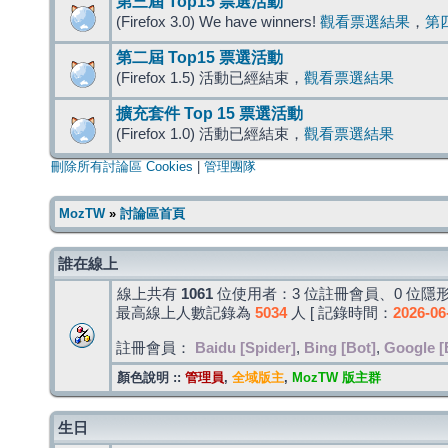
第三屆 Top15 票選活動
(Firefox 3.0) We have winners!
觀看票選結果
，
第
第二屆 Top15 票選活動
(Firefox 1.5) 活動已經結束，
觀看票選結果
擴充套件 Top 15 票選活動
(Firefox 1.0) 活動已經結束，
觀看票選結果
刪除所有討論區 Cookies
|
管理團隊
MozTW
»
討論區首頁
誰在線上
線上共有
1061
位使用者：3 位註冊會員、0 位隱形
最高線上人數記錄為
5034
人 [ 記錄時間：
2026-06
註冊會員：
Baidu [Spider]
,
Bing [Bot]
,
Google [
顏色說明 ::
管理員
,
全域版主
,
MozTW 版主群
生日