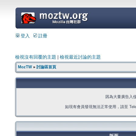
=
登入
註冊
檢視沒有回覆的主題
|
檢視最近討論的主題
MozTW
»
討論區首頁
因為大量廣告入
如現有會員發現無法正常使用，請至 Telegra