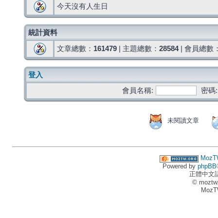
今天沒有人生日
統計資料
文章總數：
161479
| 主題總數：
28584
| 會員總數
登入
會員名稱:
密碼:
未閱讀文章
MozT
Powered by
phpBB
正體中文
© moztw
MozT