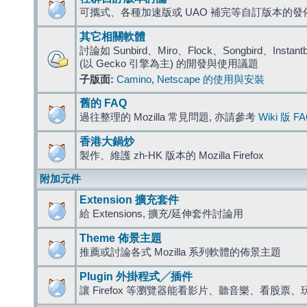
可攜式、各種加速版或 UAO 補完等自訂版本的發
其它相關軟體
討論如 Sunbird、Miro、Flock、Songbird、Instantbird
(以 Gecko 引擎為主) 的開發與使用議題
子版面:
Camino
,
Netscape 的使用與安裝
舊的 FAQ
過往整理的 Mozilla 常見問題, 亦請參考
Wiki 版 F
香港大鍋炒
製作、維護 zh-HK 版本的 Mozilla Firefox
附加元件
Extension 擴充套件
給 Extensions, 擴充/延伸套件討論用
Theme 佈景主題
推薦或討論各式 Mozilla 系列軟體的佈景主題
Plugin 外掛程式╱插件
讓 Firefox 等瀏覽器能看影片、聽音樂、看股