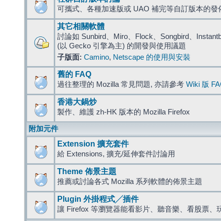
可攜式、各種加速版或 UAO 補完等自訂版本的發
其它相關軟體
討論如 Sunbird、Miro、Flock、Songbird、Instantbird
(以 Gecko 引擎為主) 的開發與使用議題
子版面:
Camino
,
Netscape 的使用與安裝
舊的 FAQ
過往整理的 Mozilla 常見問題, 亦請參考
Wiki 版 F
香港大鍋炒
製作、維護 zh-HK 版本的 Mozilla Firefox
附加元件
Extension 擴充套件
給 Extensions, 擴充/延伸套件討論用
Theme 佈景主題
推薦或討論各式 Mozilla 系列軟體的佈景主題
Plugin 外掛程式╱插件
讓 Firefox 等瀏覽器能看影片、聽音樂、看股