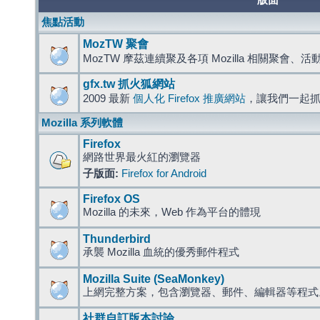
版面
焦點活動
MozTW 聚會
MozTW 摩茲連續聚及各項 Mozilla 相關聚會、
gfx.tw 抓火狐網站
2009 最新
個人化 Firefox 推廣網站
，讓我們一起
Mozilla 系列軟體
Firefox
網路世界最火紅的瀏覽器
子版面:
Firefox for Android
Firefox OS
Mozilla 的未來，Web 作為平台的體現
Thunderbird
承襲 Mozilla 血統的優秀郵件程式
Mozilla Suite (SeaMonkey)
上網完整方案，包含瀏覽器、郵件、編輯器等程
社群自訂版本討論