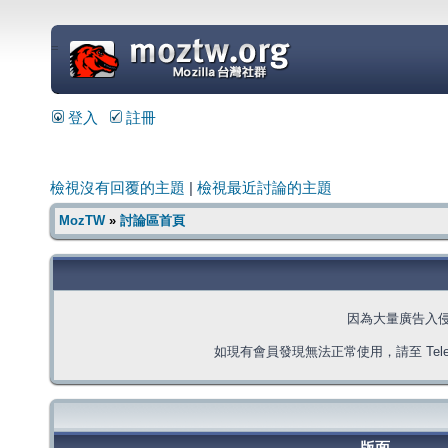
=
登入
註冊
檢視沒有回覆的主題
|
檢視最近討論的主題
MozTW
»
討論區首頁
因為大量廣告入
如現有會員發現無法正常使用，請至 Telegra