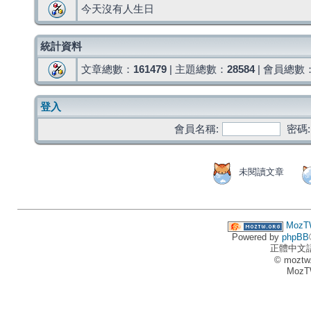
今天沒有人生日
統計資料
文章總數：
161479
| 主題總數：
28584
| 會員總數
登入
會員名稱:
密碼:
未閱讀文章
MozT
Powered by
phpBB
正體中文
© moztw
MozT