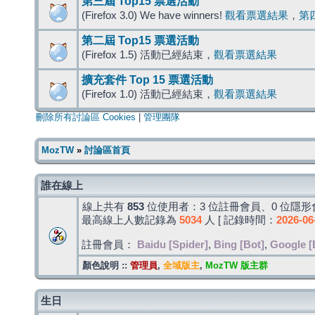
第三屆 Top15 票選活動
(Firefox 3.0) We have winners!
觀看票選結果
，
第
第二屆 Top15 票選活動
(Firefox 1.5) 活動已經結束，
觀看票選結果
擴充套件 Top 15 票選活動
(Firefox 1.0) 活動已經結束，
觀看票選結果
刪除所有討論區 Cookies
|
管理團隊
MozTW
»
討論區首頁
誰在線上
線上共有
853
位使用者：3 位註冊會員、0 位隱形會
最高線上人數記錄為
5034
人 [ 記錄時間：
2026-06
註冊會員：
Baidu [Spider]
,
Bing [Bot]
,
Google [
顏色說明 ::
管理員
,
全域版主
,
MozTW 版主群
生日