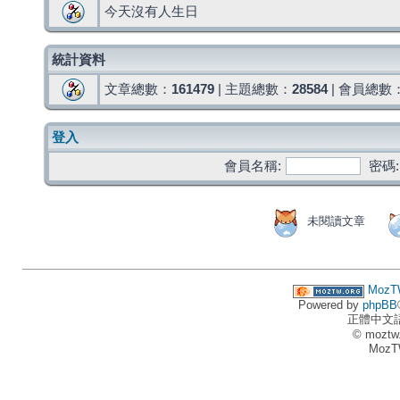
今天沒有人生日
統計資料
文章總數：
161479
| 主題總數：
28584
| 會員總數
登入
會員名稱:
密碼:
未閱讀文章
MozT
Powered by
phpBB
正體中文
© moztw
MozT