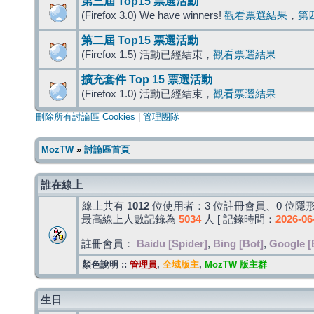
第三屆 Top15 票選活動
(Firefox 3.0) We have winners!
觀看票選結果
，
第
第二屆 Top15 票選活動
(Firefox 1.5) 活動已經結束，
觀看票選結果
擴充套件 Top 15 票選活動
(Firefox 1.0) 活動已經結束，
觀看票選結果
刪除所有討論區 Cookies
|
管理團隊
MozTW
»
討論區首頁
誰在線上
線上共有
1012
位使用者：3 位註冊會員、0 位隱形
最高線上人數記錄為
5034
人 [ 記錄時間：
2026-06
註冊會員：
Baidu [Spider]
,
Bing [Bot]
,
Google [
顏色說明 ::
管理員
,
全域版主
,
MozTW 版主群
生日