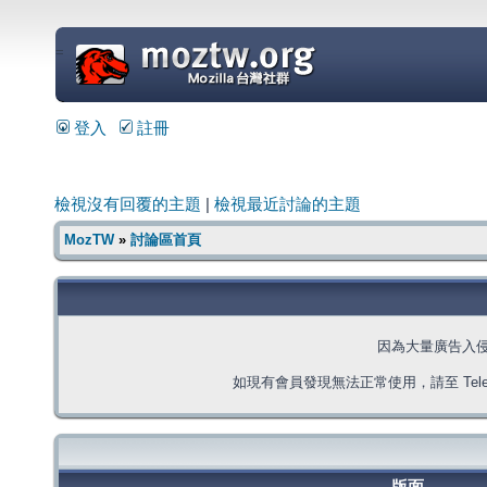
=
登入
註冊
檢視沒有回覆的主題
|
檢視最近討論的主題
MozTW
»
討論區首頁
因為大量廣告入
如現有會員發現無法正常使用，請至 Telegra