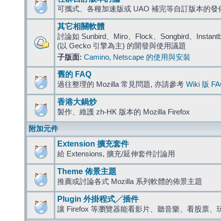
可攜式、各種加速版或 UAO 補完等自訂版本的發
其它相關軟體
討論如 Sunbird、Miro、Flock、Songbird、Instantbird
(以 Gecko 引擎為主) 的開發與使用議題
子版面:
Camino
,
Netscape 的使用與安裝
舊的 FAQ
過往整理的 Mozilla 常見問題, 亦請參考
Wiki 版 F
香港大鍋炒
製作、維護 zh-HK 版本的 Mozilla Firefox
附加元件
Extension 擴充套件
給 Extensions, 擴充/延伸套件討論用
Theme 佈景主題
推薦或討論各式 Mozilla 系列軟體的佈景主題
Plugin 外掛程式╱插件
讓 Firefox 等瀏覽器能看影片、聽音樂、看股