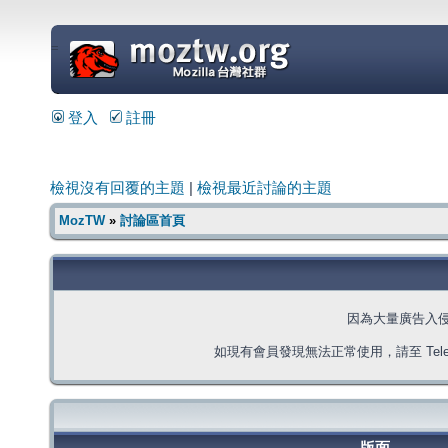
=
登入
註冊
檢視沒有回覆的主題
|
檢視最近討論的主題
MozTW
»
討論區首頁
因為大量廣告入
如現有會員發現無法正常使用，請至 Telegra