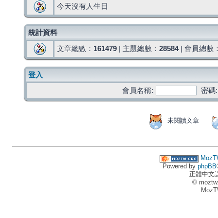
今天沒有人生日
統計資料
文章總數：
161479
| 主題總數：
28584
| 會員總數
登入
會員名稱:
密碼:
未閱讀文章
MozT
Powered by
phpBB
正體中文
© moztw
MozT