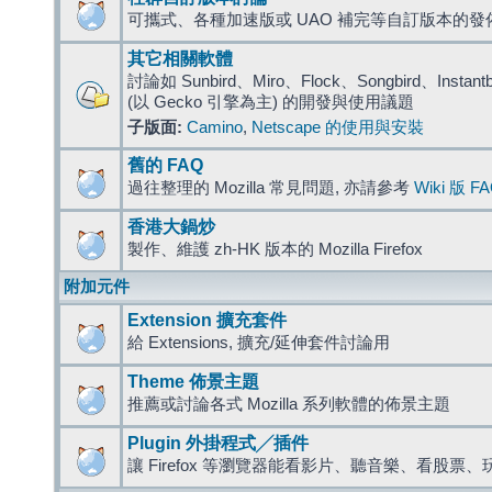
可攜式、各種加速版或 UAO 補完等自訂版本的發
其它相關軟體
討論如 Sunbird、Miro、Flock、Songbird、Instantbird
(以 Gecko 引擎為主) 的開發與使用議題
子版面:
Camino
,
Netscape 的使用與安裝
舊的 FAQ
過往整理的 Mozilla 常見問題, 亦請參考
Wiki 版 F
香港大鍋炒
製作、維護 zh-HK 版本的 Mozilla Firefox
附加元件
Extension 擴充套件
給 Extensions, 擴充/延伸套件討論用
Theme 佈景主題
推薦或討論各式 Mozilla 系列軟體的佈景主題
Plugin 外掛程式╱插件
讓 Firefox 等瀏覽器能看影片、聽音樂、看股