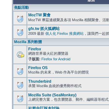
版面
焦點活動
MozTW 聚會
MozTW 摩茲連續聚及各項 Mozilla 相關聚會、
gfx.tw 抓火狐網站
2009 最新
個人化 Firefox 推廣網站
，讓我們一起
Mozilla 系列軟體
Firefox
網路世界最火紅的瀏覽器
子版面:
Firefox for Android
Firefox OS
Mozilla 的未來，Web 作為平台的體現
Thunderbird
承襲 Mozilla 血統的優秀郵件程式
Mozilla Suite (SeaMonkey)
上網完整方案，包含瀏覽器、郵件、編輯器等程
社群自訂版本討論