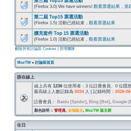
第三屆 Top15 票選活動
(Firefox 3.0) We have winners!
觀看票選結果
，
第
第二屆 Top15 票選活動
(Firefox 1.5) 活動已經結束，
觀看票選結果
擴充套件 Top 15 票選活動
(Firefox 1.0) 活動已經結束，
觀看票選結果
刪除所有討論區 Cookies
|
管理團隊
MozTW
»
討論區首頁
誰在線上
線上共有
1236
位使用者：3 位註冊會員、0 位隱形
最高線上人數記錄為
5034
人 [ 記錄時間：
2026-06
註冊會員：
Baidu [Spider]
,
Bing [Bot]
,
Google [
顏色說明 ::
管理員
,
全域版主
,
MozTW 版主群
生日