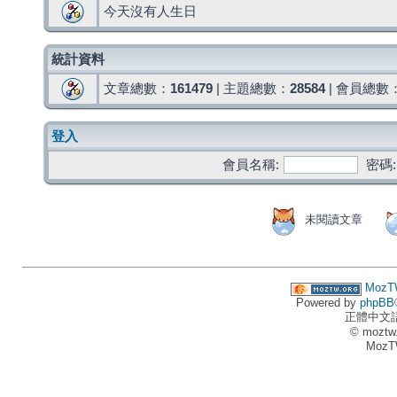
今天沒有人生日
統計資料
文章總數：
161479
| 主題總數：
28584
| 會員總數
登入
會員名稱:
密碼:
未閱讀文章
MozT
Powered by
phpBB
正體中文
© moztw
MozT