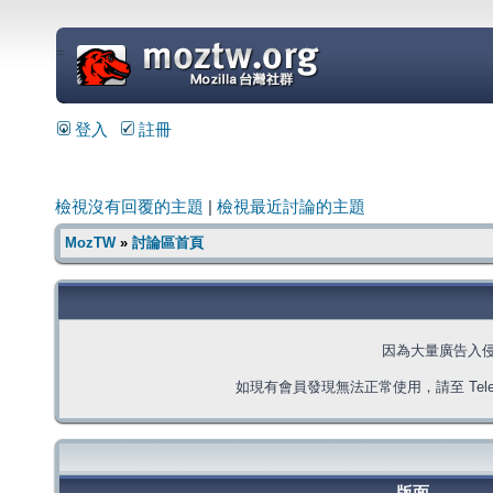
=
登入
註冊
檢視沒有回覆的主題
|
檢視最近討論的主題
MozTW
»
討論區首頁
因為大量廣告入
如現有會員發現無法正常使用，請至 Telegra