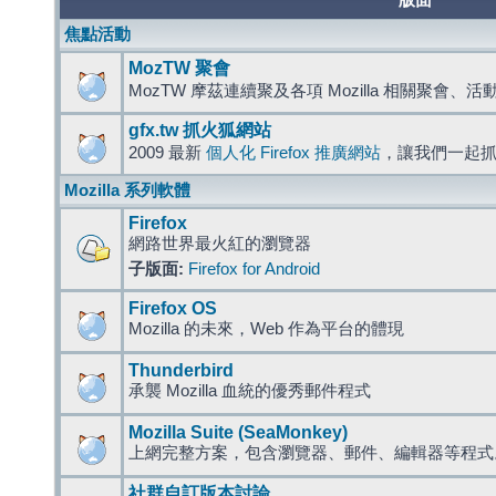
版面
焦點活動
MozTW 聚會
MozTW 摩茲連續聚及各項 Mozilla 相關聚會、
gfx.tw 抓火狐網站
2009 最新
個人化 Firefox 推廣網站
，讓我們一起
Mozilla 系列軟體
Firefox
網路世界最火紅的瀏覽器
子版面:
Firefox for Android
Firefox OS
Mozilla 的未來，Web 作為平台的體現
Thunderbird
承襲 Mozilla 血統的優秀郵件程式
Mozilla Suite (SeaMonkey)
上網完整方案，包含瀏覽器、郵件、編輯器等程
社群自訂版本討論