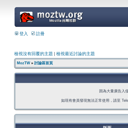
=
登入
註冊
檢視沒有回覆的主題
|
檢視最近討論的主題
MozTW
»
討論區首頁
因為大量廣告入
如現有會員發現無法正常使用，請至 Telegra