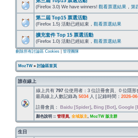
第三屆 Top15 票選活動
(Firefox 3.0) We have winners!
觀看票選結果
，
第
第二屆 Top15 票選活動
(Firefox 1.5) 活動已經結束，
觀看票選結果
擴充套件 Top 15 票選活動
(Firefox 1.0) 活動已經結束，
觀看票選結果
刪除所有討論區 Cookies
|
管理團隊
MozTW
»
討論區首頁
誰在線上
線上共有
797
位使用者：3 位註冊會員、0 位隱形會
最高線上人數記錄為
5034
人 [ 記錄時間：
2026-06
註冊會員：
Baidu [Spider]
,
Bing [Bot]
,
Google [
顏色說明 ::
管理員
,
全域版主
,
MozTW 版主群
生日