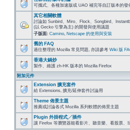
可攜式、各種加速版或 UAO 補完等自訂版本的發
其它相關軟體
討論如 Sunbird、Miro、Flock、Songbird、Instantbird
(以 Gecko 引擎為主) 的開發與使用議題
子版面:
Camino
,
Netscape 的使用與安裝
舊的 FAQ
過往整理的 Mozilla 常見問題, 亦請參考
Wiki 版 F
香港大鍋炒
製作、維護 zh-HK 版本的 Mozilla Firefox
附加元件
Extension 擴充套件
給 Extensions, 擴充/延伸套件討論用
Theme 佈景主題
推薦或討論各式 Mozilla 系列軟體的佈景主題
Plugin 外掛程式╱插件
讓 Firefox 等瀏覽器能看影片、聽音樂、看股