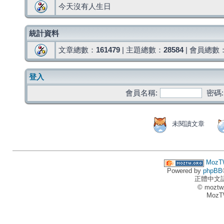
今天沒有人生日
統計資料
文章總數：
161479
| 主題總數：
28584
| 會員總數
登入
會員名稱:
密碼:
未閱讀文章
MozT
Powered by
phpBB
正體中文
© moztw
MozT