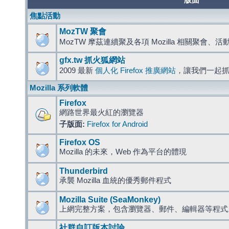
版面
焦點活動
MozTW 聚會
MozTW 摩茲連續聚及各項 Mozilla 相關聚會、
gfx.tw 抓火狐網站
2009 最新
個人化 Firefox 推廣網站
，讓我們一起
Mozilla 系列軟體
Firefox
網路世界最火紅的瀏覽器
子版面:
Firefox for Android
Firefox OS
Mozilla 的未來，Web 作為平台的體現
Thunderbird
承襲 Mozilla 血統的優秀郵件程式
Mozilla Suite (SeaMonkey)
上網完整方案，包含瀏覽器、郵件、編輯器等程
社群自訂版本討論