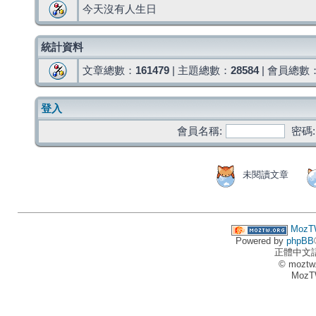
今天沒有人生日
統計資料
文章總數：
161479
| 主題總數：
28584
| 會員總數
登入
會員名稱:
密碼:
未閱讀文章
MozT
Powered by
phpBB
正體中文
© moztw
MozT