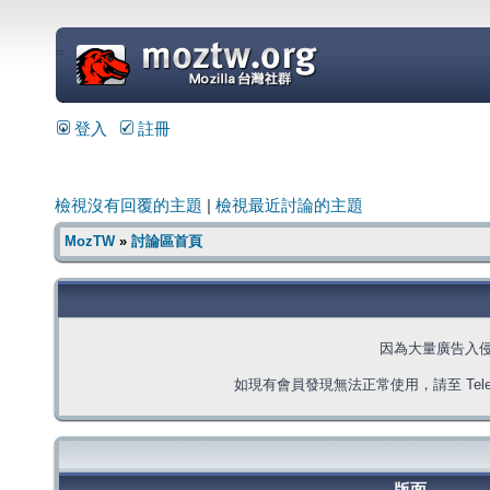
=
登入
註冊
檢視沒有回覆的主題
|
檢視最近討論的主題
MozTW
»
討論區首頁
因為大量廣告入
如現有會員發現無法正常使用，請至 Telegra