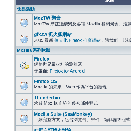
版面
焦點活動
MozTW 聚會
MozTW 摩茲連續聚及各項 Mozilla 相關聚會、
gfx.tw 抓火狐網站
2009 最新
個人化 Firefox 推廣網站
，讓我們一起
Mozilla 系列軟體
Firefox
網路世界最火紅的瀏覽器
子版面:
Firefox for Android
Firefox OS
Mozilla 的未來，Web 作為平台的體現
Thunderbird
承襲 Mozilla 血統的優秀郵件程式
Mozilla Suite (SeaMonkey)
上網完整方案，包含瀏覽器、郵件、編輯器等程
社群自訂版本討論