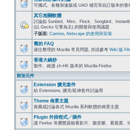
可攜式、各種加速版或 UAO 補完等自訂版本的發
其它相關軟體
討論如 Sunbird、Miro、Flock、Songbird、Instantbird
(以 Gecko 引擎為主) 的開發與使用議題
子版面:
Camino
,
Netscape 的使用與安裝
舊的 FAQ
過往整理的 Mozilla 常見問題, 亦請參考
Wiki 版 F
香港大鍋炒
製作、維護 zh-HK 版本的 Mozilla Firefox
附加元件
Extension 擴充套件
給 Extensions, 擴充/延伸套件討論用
Theme 佈景主題
推薦或討論各式 Mozilla 系列軟體的佈景主題
Plugin 外掛程式╱插件
讓 Firefox 等瀏覽器能看影片、聽音樂、看股