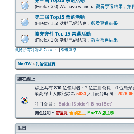
第三屆 Top15 票選活動
(Firefox 3.0) We have winners!
觀看票選結果
，
第
第二屆 Top15 票選活動
(Firefox 1.5) 活動已經結束，
觀看票選結果
擴充套件 Top 15 票選活動
(Firefox 1.0) 活動已經結束，
觀看票選結果
刪除所有討論區 Cookies
|
管理團隊
MozTW
»
討論區首頁
誰在線上
線上共有
890
位使用者：2 位註冊會員、0 位隱形會
最高線上人數記錄為
5034
人 [ 記錄時間：
2026-06
註冊會員：
Baidu [Spider]
,
Bing [Bot]
顏色說明 ::
管理員
,
全域版主
,
MozTW 版主群
生日