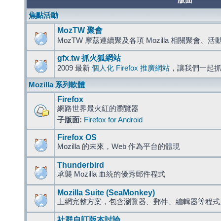
版面
焦點活動
MozTW 聚會
MozTW 摩茲連續聚及各項 Mozilla 相關聚會、
gfx.tw 抓火狐網站
2009 最新
個人化 Firefox 推廣網站
，讓我們一起
Mozilla 系列軟體
Firefox
網路世界最火紅的瀏覽器
子版面:
Firefox for Android
Firefox OS
Mozilla 的未來，Web 作為平台的體現
Thunderbird
承襲 Mozilla 血統的優秀郵件程式
Mozilla Suite (SeaMonkey)
上網完整方案，包含瀏覽器、郵件、編輯器等程
社群自訂版本討論