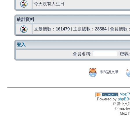
今天沒有人生日
統計資料
文章總數：
161479
| 主題總數：
28584
| 會員總數
登入
會員名稱:
密碼:
未閱讀文章
MozT
Powered by
phpBB
正體中文
© moztw
MozT