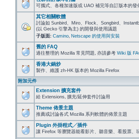
可攜式、各種加速版或 UAO 補完等自訂版本的發
其它相關軟體
討論如 Sunbird、Miro、Flock、Songbird、Instantbird
(以 Gecko 引擎為主) 的開發與使用議題
子版面:
Camino
,
Netscape 的使用與安裝
舊的 FAQ
過往整理的 Mozilla 常見問題, 亦請參考
Wiki 版 F
香港大鍋炒
製作、維護 zh-HK 版本的 Mozilla Firefox
附加元件
Extension 擴充套件
給 Extensions, 擴充/延伸套件討論用
Theme 佈景主題
推薦或討論各式 Mozilla 系列軟體的佈景主題
Plugin 外掛程式╱插件
讓 Firefox 等瀏覽器能看影片、聽音樂、看股