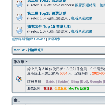
第三屆 Top15 票選活動
(Firefox 3.0) We have winners!
觀看票選結果
，
第
第二屆 Top15 票選活動
(Firefox 1.5) 活動已經結束，
觀看票選結果
擴充套件 Top 15 票選活動
(Firefox 1.0) 活動已經結束，
觀看票選結果
刪除所有討論區 Cookies
|
管理團隊
MozTW
»
討論區首頁
誰在線上
線上共有
810
位使用者：3 位註冊會員、0 位隱形會
最高線上人數記錄為
5034
人 [ 記錄時間：
2026-06
註冊會員：
Baidu [Spider]
,
Bing [Bot]
,
Google [
顏色說明 ::
管理員
,
全域版主
,
MozTW 版主群
生日