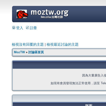
=
登入
註冊
檢視沒有回覆的主題
|
檢視最近討論的主題
MozTW
»
討論區首頁
因為大量廣告入
如現有會員發現無法正常使用，請至 Telegra