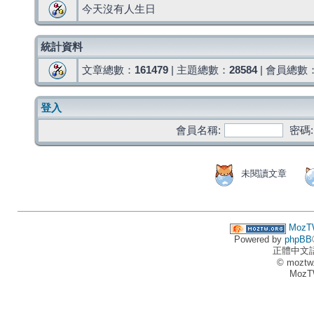
今天沒有人生日
統計資料
文章總數：
161479
| 主題總數：
28584
| 會員總數
登入
會員名稱:
密碼:
未閱讀文章
MozT
Powered by
phpBB
正體中文
© moztw
MozT