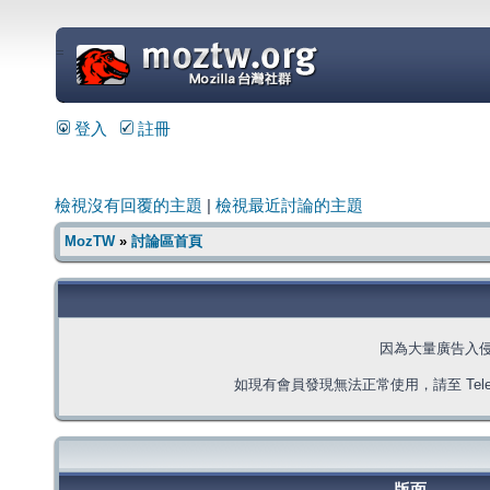
=
登入
註冊
檢視沒有回覆的主題
|
檢視最近討論的主題
MozTW
»
討論區首頁
因為大量廣告入
如現有會員發現無法正常使用，請至 Telegra