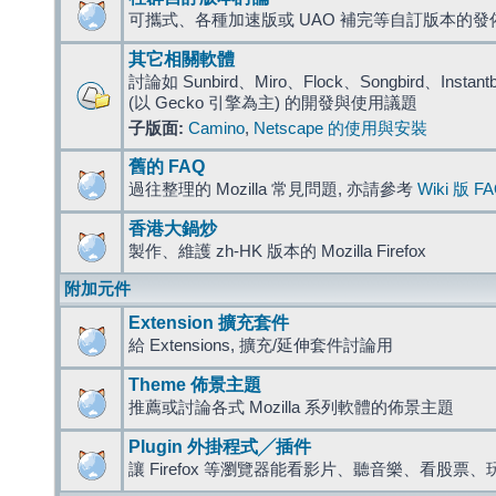
可攜式、各種加速版或 UAO 補完等自訂版本的發
其它相關軟體
討論如 Sunbird、Miro、Flock、Songbird、Instantbird
(以 Gecko 引擎為主) 的開發與使用議題
子版面:
Camino
,
Netscape 的使用與安裝
舊的 FAQ
過往整理的 Mozilla 常見問題, 亦請參考
Wiki 版 F
香港大鍋炒
製作、維護 zh-HK 版本的 Mozilla Firefox
附加元件
Extension 擴充套件
給 Extensions, 擴充/延伸套件討論用
Theme 佈景主題
推薦或討論各式 Mozilla 系列軟體的佈景主題
Plugin 外掛程式╱插件
讓 Firefox 等瀏覽器能看影片、聽音樂、看股