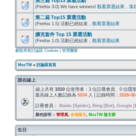
第三屆 Top15 票選活動
(Firefox 3.0) We have winners!
觀看票選結果
，
第
第二屆 Top15 票選活動
(Firefox 1.5) 活動已經結束，
觀看票選結果
擴充套件 Top 15 票選活動
(Firefox 1.0) 活動已經結束，
觀看票選結果
刪除所有討論區 Cookies
|
管理團隊
MozTW
»
討論區首頁
誰在線上
線上共有
1010
位使用者：3 位註冊會員、0 位隱形
最高線上人數記錄為
5034
人 [ 記錄時間：
2026-06
註冊會員：
Baidu [Spider]
,
Bing [Bot]
,
Google [
顏色說明 ::
管理員
,
全域版主
,
MozTW 版主群
生日