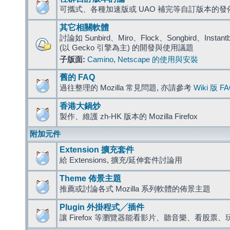
可攜式、各種加速版或 UAO 補完等自訂版本的發
其它相關軟體
討論如 Sunbird、Miro、Flock、Songbird、Instantbird
(以 Gecko 引擎為主) 的開發與使用議題
子版面:
Camino
,
Netscape 的使用與安裝
舊的 FAQ
過往整理的 Mozilla 常見問題, 亦請參考
Wiki 版 F
香港大鍋炒
製作、維護 zh-HK 版本的 Mozilla Firefox
附加元件
Extension 擴充套件
給 Extensions, 擴充/延伸套件討論用
Theme 佈景主題
推薦或討論各式 Mozilla 系列軟體的佈景主題
Plugin 外掛程式╱插件
讓 Firefox 等瀏覽器能看影片、聽音樂、看股