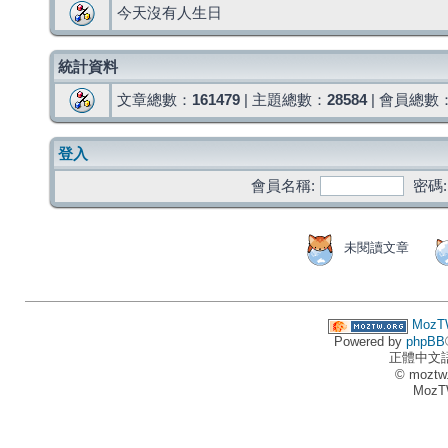
今天沒有人生日
統計資料
文章總數：
161479
| 主題總數：
28584
| 會員總數
登入
會員名稱:
密碼:
未閱讀文章
MozT
Powered by
phpBB
正體中文
© moztw
MozT