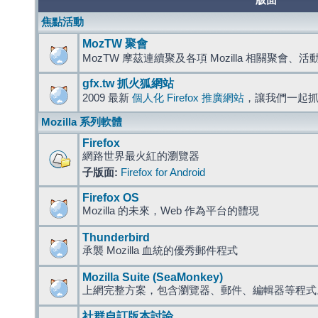
版面
焦點活動
MozTW 聚會
MozTW 摩茲連續聚及各項 Mozilla 相關聚會、
gfx.tw 抓火狐網站
2009 最新
個人化 Firefox 推廣網站
，讓我們一起
Mozilla 系列軟體
Firefox
網路世界最火紅的瀏覽器
子版面:
Firefox for Android
Firefox OS
Mozilla 的未來，Web 作為平台的體現
Thunderbird
承襲 Mozilla 血統的優秀郵件程式
Mozilla Suite (SeaMonkey)
上網完整方案，包含瀏覽器、郵件、編輯器等程
社群自訂版本討論