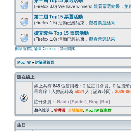
第三屆 Top15 票選活動
(Firefox 3.0) We have winners!
觀看票選結果
，
第
第二屆 Top15 票選活動
(Firefox 1.5) 活動已經結束，
觀看票選結果
擴充套件 Top 15 票選活動
(Firefox 1.0) 活動已經結束，
觀看票選結果
刪除所有討論區 Cookies
|
管理團隊
MozTW
»
討論區首頁
誰在線上
線上共有
845
位使用者：2 位註冊會員、0 位隱形會
最高線上人數記錄為
5034
人 [ 記錄時間：
2026-06
註冊會員：
Baidu [Spider]
,
Bing [Bot]
顏色說明 ::
管理員
,
全域版主
,
MozTW 版主群
生日