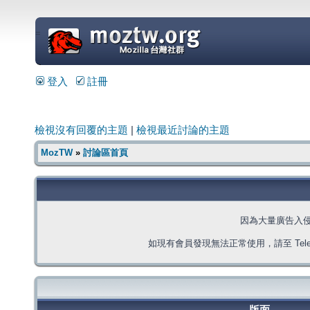
=
登入
註冊
檢視沒有回覆的主題
|
檢視最近討論的主題
MozTW
»
討論區首頁
因為大量廣告入
如現有會員發現無法正常使用，請至 Telegra