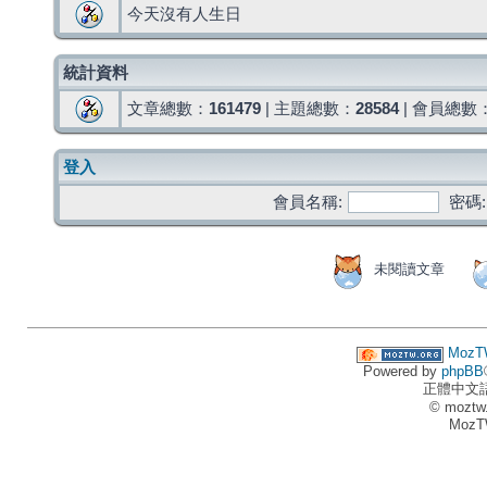
今天沒有人生日
統計資料
文章總數：
161479
| 主題總數：
28584
| 會員總數
登入
會員名稱:
密碼:
未閱讀文章
MozT
Powered by
phpBB
正體中文
© moztw
MozT