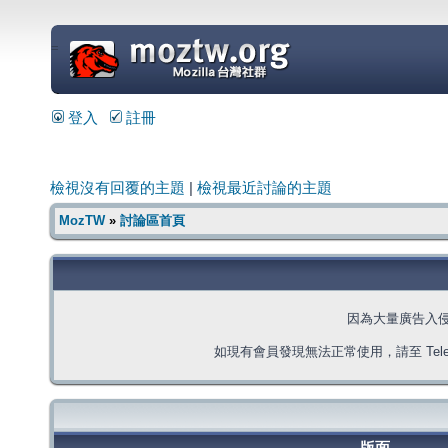
=
登入
註冊
檢視沒有回覆的主題
|
檢視最近討論的主題
MozTW
»
討論區首頁
因為大量廣告入
如現有會員發現無法正常使用，請至 Telegra