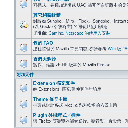
可攜式、各種加速版或 UAO 補完等自訂版本的發
其它相關軟體
討論如 Sunbird、Miro、Flock、Songbird、Instantbird
(以 Gecko 引擎為主) 的開發與使用議題
子版面:
Camino
,
Netscape 的使用與安裝
舊的 FAQ
過往整理的 Mozilla 常見問題, 亦請參考
Wiki 版 F
香港大鍋炒
製作、維護 zh-HK 版本的 Mozilla Firefox
附加元件
Extension 擴充套件
給 Extensions, 擴充/延伸套件討論用
Theme 佈景主題
推薦或討論各式 Mozilla 系列軟體的佈景主題
Plugin 外掛程式╱插件
讓 Firefox 等瀏覽器能看影片、聽音樂、看股