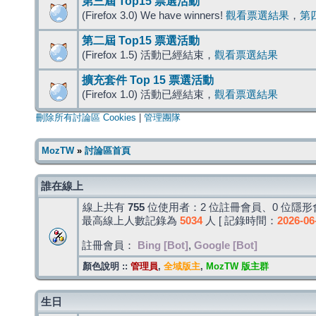
第三屆 Top15 票選活動
(Firefox 3.0) We have winners!
觀看票選結果
，
第
第二屆 Top15 票選活動
(Firefox 1.5) 活動已經結束，
觀看票選結果
擴充套件 Top 15 票選活動
(Firefox 1.0) 活動已經結束，
觀看票選結果
刪除所有討論區 Cookies
|
管理團隊
MozTW
»
討論區首頁
誰在線上
線上共有
755
位使用者：2 位註冊會員、0 位隱形會
最高線上人數記錄為
5034
人 [ 記錄時間：
2026-06
註冊會員：
Bing [Bot]
,
Google [Bot]
顏色說明 ::
管理員
,
全域版主
,
MozTW 版主群
生日