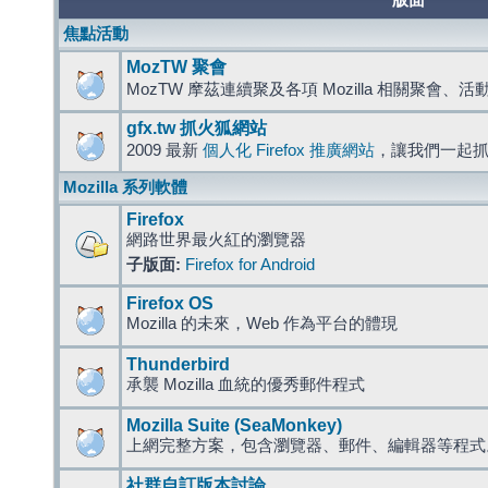
版面
焦點活動
MozTW 聚會
MozTW 摩茲連續聚及各項 Mozilla 相關聚會、
gfx.tw 抓火狐網站
2009 最新
個人化 Firefox 推廣網站
，讓我們一起
Mozilla 系列軟體
Firefox
網路世界最火紅的瀏覽器
子版面:
Firefox for Android
Firefox OS
Mozilla 的未來，Web 作為平台的體現
Thunderbird
承襲 Mozilla 血統的優秀郵件程式
Mozilla Suite (SeaMonkey)
上網完整方案，包含瀏覽器、郵件、編輯器等程
社群自訂版本討論