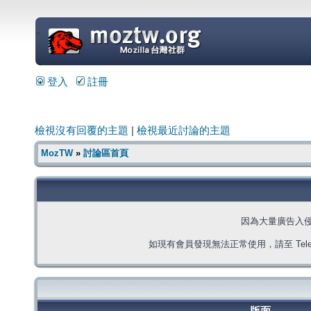
=
登入
註冊
檢視沒有回覆的主題
|
檢視最近討論的主題
MozTW
»
討論區首頁
因為大量廣告入
如現有會員發現無法正常使用，請至 Telegra