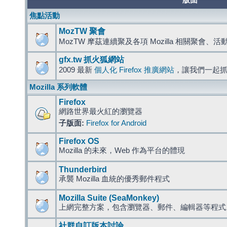
版面
焦點活動
MozTW 聚會
MozTW 摩茲連續聚及各項 Mozilla 相關聚會、
gfx.tw 抓火狐網站
2009 最新
個人化 Firefox 推廣網站
，讓我們一起
Mozilla 系列軟體
Firefox
網路世界最火紅的瀏覽器
子版面:
Firefox for Android
Firefox OS
Mozilla 的未來，Web 作為平台的體現
Thunderbird
承襲 Mozilla 血統的優秀郵件程式
Mozilla Suite (SeaMonkey)
上網完整方案，包含瀏覽器、郵件、編輯器等程
社群自訂版本討論