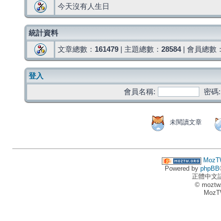
今天沒有人生日
統計資料
文章總數：
161479
| 主題總數：
28584
| 會員總數
登入
會員名稱:
密碼:
未閱讀文章
MozT
Powered by
phpBB
正體中文
© moztw
MozT