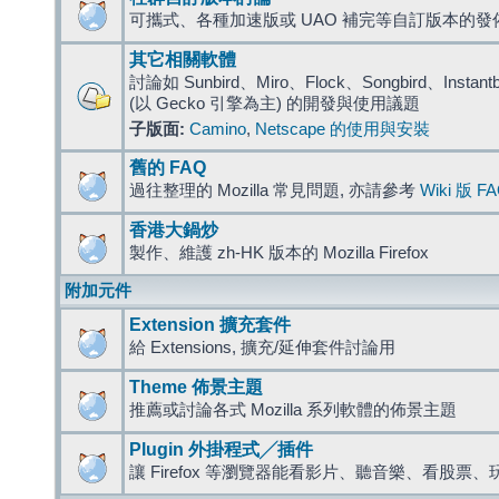
可攜式、各種加速版或 UAO 補完等自訂版本的發
其它相關軟體
討論如 Sunbird、Miro、Flock、Songbird、Instantbird
(以 Gecko 引擎為主) 的開發與使用議題
子版面:
Camino
,
Netscape 的使用與安裝
舊的 FAQ
過往整理的 Mozilla 常見問題, 亦請參考
Wiki 版 F
香港大鍋炒
製作、維護 zh-HK 版本的 Mozilla Firefox
附加元件
Extension 擴充套件
給 Extensions, 擴充/延伸套件討論用
Theme 佈景主題
推薦或討論各式 Mozilla 系列軟體的佈景主題
Plugin 外掛程式╱插件
讓 Firefox 等瀏覽器能看影片、聽音樂、看股