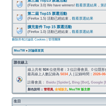
第三屆 Top15 票選活動
(Firefox 3.0) We have winners!
觀看票選結果
，
第
第二屆 Top15 票選活動
(Firefox 1.5) 活動已經結束，
觀看票選結果
擴充套件 Top 15 票選活動
(Firefox 1.0) 活動已經結束，
觀看票選結果
刪除所有討論區 Cookies
|
管理團隊
MozTW
»
討論區首頁
誰在線上
線上共有
924
位使用者：3 位註冊會員、0 位隱形會
最高線上人數記錄為
5034
人 [ 記錄時間：
2026-06
註冊會員：
Baidu [Spider]
,
Bing [Bot]
,
Google [
顏色說明 ::
管理員
,
全域版主
,
MozTW 版主群
生日