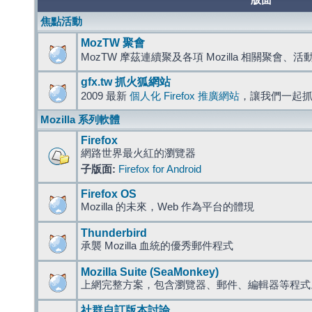
版面
焦點活動
MozTW 聚會
MozTW 摩茲連續聚及各項 Mozilla 相關聚會、
gfx.tw 抓火狐網站
2009 最新
個人化 Firefox 推廣網站
，讓我們一起
Mozilla 系列軟體
Firefox
網路世界最火紅的瀏覽器
子版面:
Firefox for Android
Firefox OS
Mozilla 的未來，Web 作為平台的體現
Thunderbird
承襲 Mozilla 血統的優秀郵件程式
Mozilla Suite (SeaMonkey)
上網完整方案，包含瀏覽器、郵件、編輯器等程
社群自訂版本討論