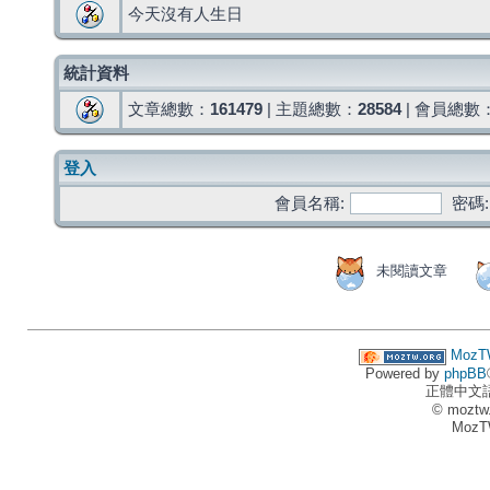
今天沒有人生日
統計資料
文章總數：
161479
| 主題總數：
28584
| 會員總數
登入
會員名稱:
密碼:
未閱讀文章
MozT
Powered by
phpBB
正體中文
© moztw
MozT