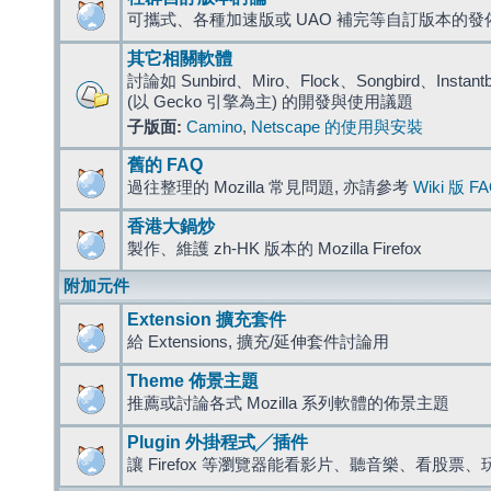
可攜式、各種加速版或 UAO 補完等自訂版本的發
其它相關軟體
討論如 Sunbird、Miro、Flock、Songbird、Instantbird
(以 Gecko 引擎為主) 的開發與使用議題
子版面:
Camino
,
Netscape 的使用與安裝
舊的 FAQ
過往整理的 Mozilla 常見問題, 亦請參考
Wiki 版 F
香港大鍋炒
製作、維護 zh-HK 版本的 Mozilla Firefox
附加元件
Extension 擴充套件
給 Extensions, 擴充/延伸套件討論用
Theme 佈景主題
推薦或討論各式 Mozilla 系列軟體的佈景主題
Plugin 外掛程式╱插件
讓 Firefox 等瀏覽器能看影片、聽音樂、看股