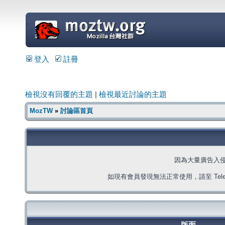
=
登入
註冊
檢視沒有回覆的主題
|
檢視最近討論的主題
MozTW
»
討論區首頁
因為大量廣告入
如現有會員發現無法正常使用，請至 Telegra