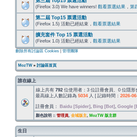
第三屆 Top15 票選活動
(Firefox 3.0) We have winners!
觀看票選結果
，
第
第二屆 Top15 票選活動
(Firefox 1.5) 活動已經結束，
觀看票選結果
擴充套件 Top 15 票選活動
(Firefox 1.0) 活動已經結束，
觀看票選結果
刪除所有討論區 Cookies
|
管理團隊
MozTW
»
討論區首頁
誰在線上
線上共有
792
位使用者：3 位註冊會員、0 位隱形會
最高線上人數記錄為
5034
人 [ 記錄時間：
2026-06
註冊會員：
Baidu [Spider]
,
Bing [Bot]
,
Google [
顏色說明 ::
管理員
,
全域版主
,
MozTW 版主群
生日