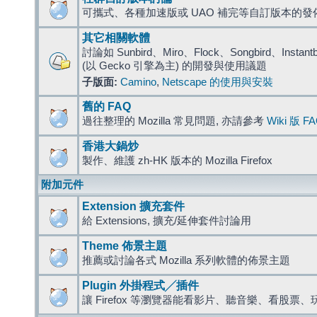
可攜式、各種加速版或 UAO 補完等自訂版本的發
其它相關軟體
討論如 Sunbird、Miro、Flock、Songbird、Instantbird
(以 Gecko 引擎為主) 的開發與使用議題
子版面:
Camino
,
Netscape 的使用與安裝
舊的 FAQ
過往整理的 Mozilla 常見問題, 亦請參考
Wiki 版 F
香港大鍋炒
製作、維護 zh-HK 版本的 Mozilla Firefox
附加元件
Extension 擴充套件
給 Extensions, 擴充/延伸套件討論用
Theme 佈景主題
推薦或討論各式 Mozilla 系列軟體的佈景主題
Plugin 外掛程式╱插件
讓 Firefox 等瀏覽器能看影片、聽音樂、看股