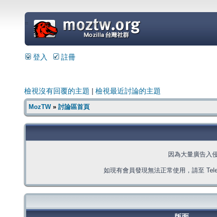
=
登入
註冊
檢視沒有回覆的主題
|
檢視最近討論的主題
MozTW
»
討論區首頁
因為大量廣告入
如現有會員發現無法正常使用，請至 Telegra