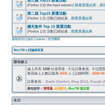
第三屆 Top15 票選活動
(Firefox 3.0) We have winners!
觀看票選結果
，
第
第二屆 Top15 票選活動
(Firefox 1.5) 活動已經結束，
觀看票選結果
擴充套件 Top 15 票選活動
(Firefox 1.0) 活動已經結束，
觀看票選結果
刪除所有討論區 Cookies
|
管理團隊
MozTW
»
討論區首頁
誰在線上
線上共有
1208
位使用者：3 位註冊會員、0 位隱形
最高線上人數記錄為
5034
人 [ 記錄時間：
2026-06
註冊會員：
Baidu [Spider]
,
Bing [Bot]
,
Google [
顏色說明 ::
管理員
,
全域版主
,
MozTW 版主群
生日