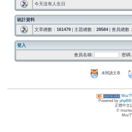
今天沒有人生日
統計資料
文章總數：
161479
| 主題總數：
28584
| 會員總數
登入
會員名稱:
密碼:
未閱讀文章
MozT
Powered by
phpBB
正體中文
© moztw
MozT