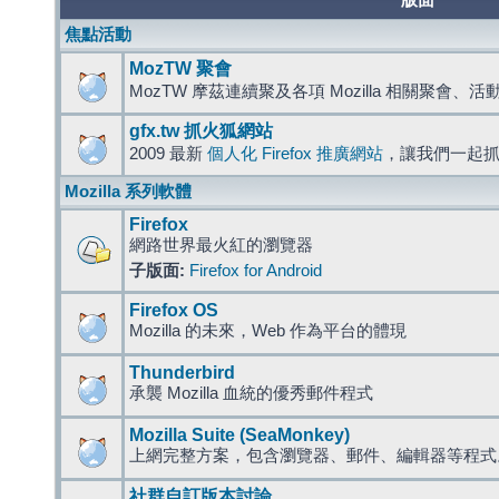
版面
焦點活動
MozTW 聚會
MozTW 摩茲連續聚及各項 Mozilla 相關聚會、
gfx.tw 抓火狐網站
2009 最新
個人化 Firefox 推廣網站
，讓我們一起
Mozilla 系列軟體
Firefox
網路世界最火紅的瀏覽器
子版面:
Firefox for Android
Firefox OS
Mozilla 的未來，Web 作為平台的體現
Thunderbird
承襲 Mozilla 血統的優秀郵件程式
Mozilla Suite (SeaMonkey)
上網完整方案，包含瀏覽器、郵件、編輯器等程
社群自訂版本討論