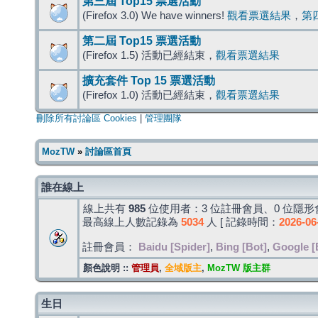
第三屆 Top15 票選活動
(Firefox 3.0) We have winners!
觀看票選結果
，
第
第二屆 Top15 票選活動
(Firefox 1.5) 活動已經結束，
觀看票選結果
擴充套件 Top 15 票選活動
(Firefox 1.0) 活動已經結束，
觀看票選結果
刪除所有討論區 Cookies
|
管理團隊
MozTW
»
討論區首頁
誰在線上
線上共有
985
位使用者：3 位註冊會員、0 位隱形會
最高線上人數記錄為
5034
人 [ 記錄時間：
2026-06
註冊會員：
Baidu [Spider]
,
Bing [Bot]
,
Google [
顏色說明 ::
管理員
,
全域版主
,
MozTW 版主群
生日