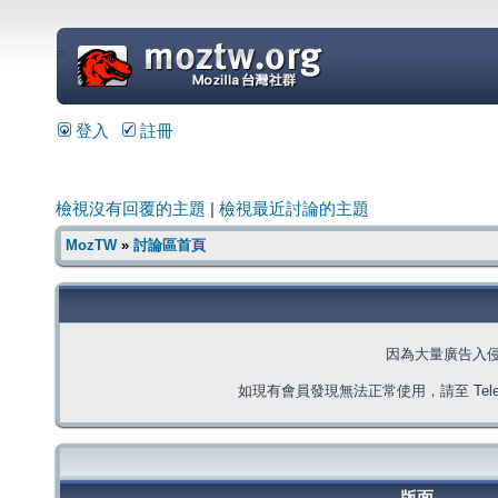
=
登入
註冊
檢視沒有回覆的主題
|
檢視最近討論的主題
MozTW
»
討論區首頁
因為大量廣告入
如現有會員發現無法正常使用，請至 Telegra