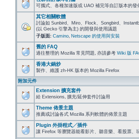
可攜式、各種加速版或 UAO 補完等自訂版本的發
其它相關軟體
討論如 Sunbird、Miro、Flock、Songbird、Instantbird
(以 Gecko 引擎為主) 的開發與使用議題
子版面:
Camino
,
Netscape 的使用與安裝
舊的 FAQ
過往整理的 Mozilla 常見問題, 亦請參考
Wiki 版 F
香港大鍋炒
製作、維護 zh-HK 版本的 Mozilla Firefox
附加元件
Extension 擴充套件
給 Extensions, 擴充/延伸套件討論用
Theme 佈景主題
推薦或討論各式 Mozilla 系列軟體的佈景主題
Plugin 外掛程式╱插件
讓 Firefox 等瀏覽器能看影片、聽音樂、看股