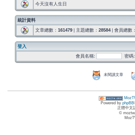
今天沒有人生日
統計資料
文章總數：
161479
| 主題總數：
28584
| 會員總數
登入
會員名稱:
密碼:
未閱讀文章
MozT
Powered by
phpBB
正體中文
© moztw
MozT