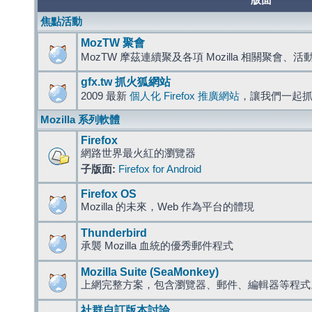
版面
焦點活動
MozTW 聚會
MozTW 摩茲連續聚及各項 Mozilla 相關聚會、
gfx.tw 抓火狐網站
2009 最新
個人化 Firefox 推廣網站
，讓我們一起
Mozilla 系列軟體
Firefox
網路世界最火紅的瀏覽器
子版面:
Firefox for Android
Firefox OS
Mozilla 的未來，Web 作為平台的體現
Thunderbird
承襲 Mozilla 血統的優秀郵件程式
Mozilla Suite (SeaMonkey)
上網完整方案，包含瀏覽器、郵件、編輯器等程
社群自訂版本討論