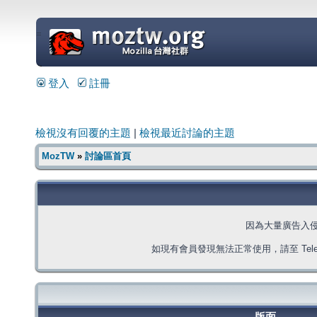
=
登入
註冊
檢視沒有回覆的主題
|
檢視最近討論的主題
MozTW
»
討論區首頁
因為大量廣告入
如現有會員發現無法正常使用，請至 Telegra