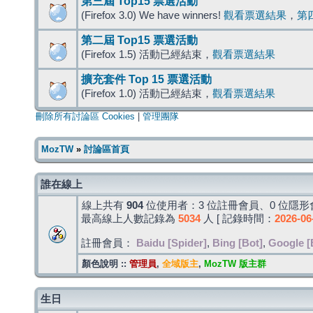
第三屆 Top15 票選活動
(Firefox 3.0) We have winners!
觀看票選結果
，
第
第二屆 Top15 票選活動
(Firefox 1.5) 活動已經結束，
觀看票選結果
擴充套件 Top 15 票選活動
(Firefox 1.0) 活動已經結束，
觀看票選結果
刪除所有討論區 Cookies
|
管理團隊
MozTW
»
討論區首頁
誰在線上
線上共有
904
位使用者：3 位註冊會員、0 位隱形會
最高線上人數記錄為
5034
人 [ 記錄時間：
2026-06
註冊會員：
Baidu [Spider]
,
Bing [Bot]
,
Google [
顏色說明 ::
管理員
,
全域版主
,
MozTW 版主群
生日