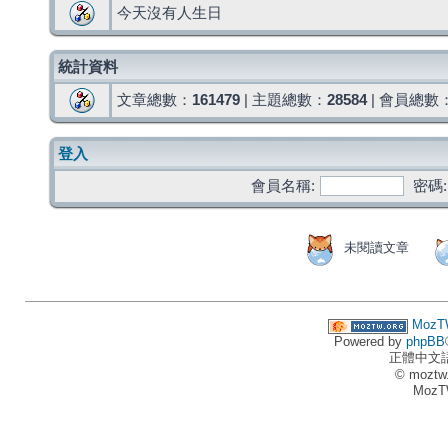
今天沒有人生日
統計資料
文章總數：
161479
| 主題總數：
28584
| 會員總數
登入
會員名稱:
密碼:
未閱讀文章
MozT
Powered by
phpBB
正體中文
© moztw
MozT