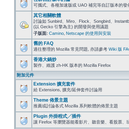
可攜式、各種加速版或 UAO 補完等自訂版本的發
其它相關軟體
討論如 Sunbird、Miro、Flock、Songbird、Instantbird
(以 Gecko 引擎為主) 的開發與使用議題
子版面:
Camino
,
Netscape 的使用與安裝
舊的 FAQ
過往整理的 Mozilla 常見問題, 亦請參考
Wiki 版 F
香港大鍋炒
製作、維護 zh-HK 版本的 Mozilla Firefox
附加元件
Extension 擴充套件
給 Extensions, 擴充/延伸套件討論用
Theme 佈景主題
推薦或討論各式 Mozilla 系列軟體的佈景主題
Plugin 外掛程式╱插件
讓 Firefox 等瀏覽器能看影片、聽音樂、看股