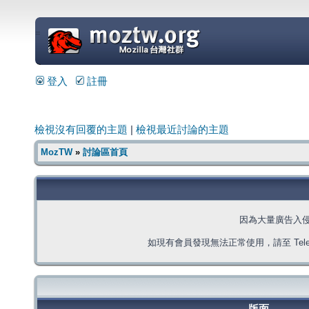
=
登入
註冊
檢視沒有回覆的主題
|
檢視最近討論的主題
MozTW
»
討論區首頁
因為大量廣告入
如現有會員發現無法正常使用，請至 Telegra