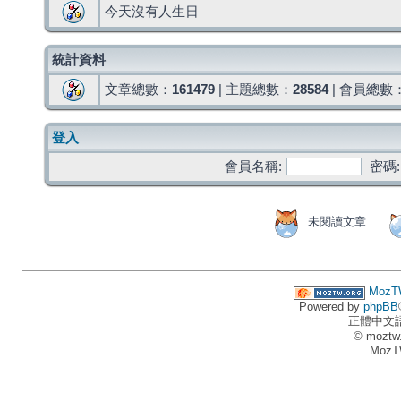
今天沒有人生日
統計資料
文章總數：
161479
| 主題總數：
28584
| 會員總數
登入
會員名稱:
密碼:
未閱讀文章
MozT
Powered by
phpBB
正體中文
© moztw
MozT