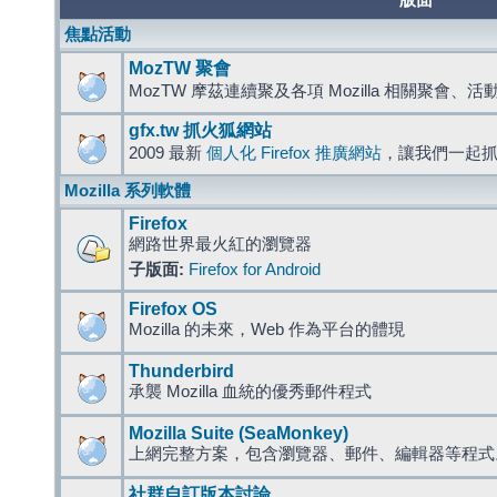
版面
焦點活動
MozTW 聚會
MozTW 摩茲連續聚及各項 Mozilla 相關聚會、
gfx.tw 抓火狐網站
2009 最新
個人化 Firefox 推廣網站
，讓我們一起
Mozilla 系列軟體
Firefox
網路世界最火紅的瀏覽器
子版面:
Firefox for Android
Firefox OS
Mozilla 的未來，Web 作為平台的體現
Thunderbird
承襲 Mozilla 血統的優秀郵件程式
Mozilla Suite (SeaMonkey)
上網完整方案，包含瀏覽器、郵件、編輯器等程
社群自訂版本討論