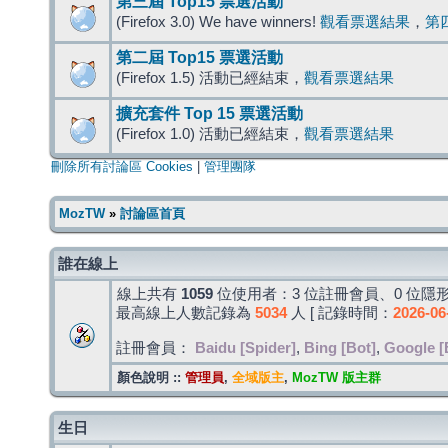
第三屆 Top15 票選活動
(Firefox 3.0) We have winners!
觀看票選結果
，
第
第二屆 Top15 票選活動
(Firefox 1.5) 活動已經結束，
觀看票選結果
擴充套件 Top 15 票選活動
(Firefox 1.0) 活動已經結束，
觀看票選結果
刪除所有討論區 Cookies
|
管理團隊
MozTW
»
討論區首頁
誰在線上
線上共有
1059
位使用者：3 位註冊會員、0 位隱形
最高線上人數記錄為
5034
人 [ 記錄時間：
2026-06
註冊會員：
Baidu [Spider]
,
Bing [Bot]
,
Google [
顏色說明 ::
管理員
,
全域版主
,
MozTW 版主群
生日