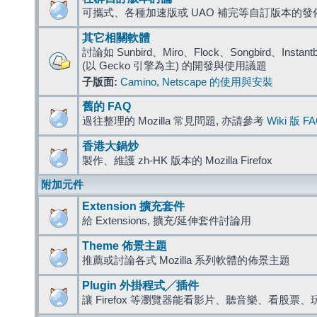
可攜式、各種加速版或 UAO 補完等自訂版本的發
其它相關軟體
討論如 Sunbird、Miro、Flock、Songbird、Instantbird
(以 Gecko 引擎為主) 的開發與使用議題
子版面:
Camino
,
Netscape 的使用與安裝
舊的 FAQ
過往整理的 Mozilla 常見問題, 亦請參考
Wiki 版 F
香港大鍋炒
製作、維護 zh-HK 版本的 Mozilla Firefox
附加元件
Extension 擴充套件
給 Extensions, 擴充/延伸套件討論用
Theme 佈景主題
推薦或討論各式 Mozilla 系列軟體的佈景主題
Plugin 外掛程式╱插件
讓 Firefox 等瀏覽器能看影片、聽音樂、看股