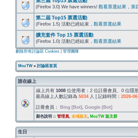
第三屆 Top15 票選活動
(Firefox 3.0) We have winners!
觀看票選結果
，
第
第二屆 Top15 票選活動
(Firefox 1.5) 活動已經結束，
觀看票選結果
擴充套件 Top 15 票選活動
(Firefox 1.0) 活動已經結束，
觀看票選結果
刪除所有討論區 Cookies
|
管理團隊
MozTW
»
討論區首頁
誰在線上
線上共有
1008
位使用者：2 位註冊會員、0 位隱形
最高線上人數記錄為
5034
人 [ 記錄時間：
2026-06
註冊會員：
Bing [Bot]
,
Google [Bot]
顏色說明 ::
管理員
,
全域版主
,
MozTW 版主群
生日