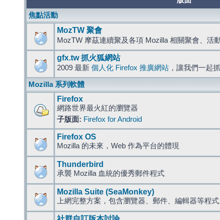
版面
焦點活動
MozTW 聚會
MozTW 摩茲連續聚及各項 Mozilla 相關聚會、
gfx.tw 抓火狐網站
2009 最新
個人化 Firefox 推廣網站
，讓我們一起
Mozilla 系列軟體
Firefox
網路世界最火紅的瀏覽器
子版面:
Firefox for Android
Firefox OS
Mozilla 的未來，Web 作為平台的體現
Thunderbird
承襲 Mozilla 血統的優秀郵件程式
Mozilla Suite (SeaMonkey)
上網完整方案，包含瀏覽器、郵件、編輯器等程
社群自訂版本討論