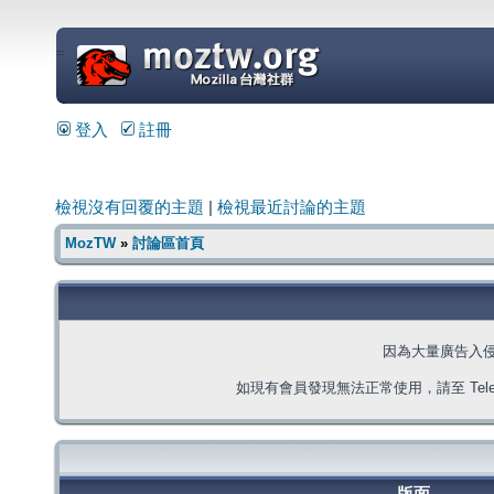
=
登入
註冊
檢視沒有回覆的主題
|
檢視最近討論的主題
MozTW
»
討論區首頁
因為大量廣告入
如現有會員發現無法正常使用，請至 Telegra