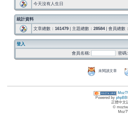
今天沒有人生日
統計資料
文章總數：
161479
| 主題總數：
28584
| 會員總數
登入
會員名稱:
密碼:
未閱讀文章
MozT
Powered by
phpBB
正體中文
© moztw
MozT