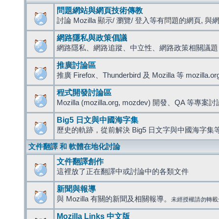
問題網站與網頁技術傳教
討論 Mozilla 顯示/ 瀏覽/ 登入等有問題的網頁, 與網路
網路隱私與政策倡議
網路隱私、網路追蹤、中立性、網路政策相關議題
推廣討論區
推廣 Firefox、Thunderbird 及 Mozilla 等 mozi
程式開發討論區
Mozilla (mozilla.org, mozdev) 開發、QA 等專案
Big5 日文與中國海字集
歷史的軌跡，從前解決 Big5 日文字與中國海字集等
文件翻譯 和 軟體在地化討論
文件翻譯創作
這裡放了正在翻譯中或討論中的各類文件
新聞與報導
與 Mozilla 有關的新聞及相關報導。
未經授權請勿轉載
Mozilla Links 中文版