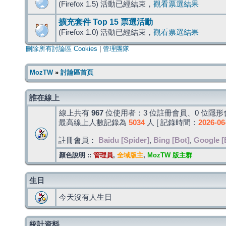
(Firefox 1.5) 活動已經結束，
觀看票選結果
擴充套件 Top 15 票選活動
(Firefox 1.0) 活動已經結束，
觀看票選結果
刪除所有討論區 Cookies
|
管理團隊
MozTW
»
討論區首頁
誰在線上
線上共有
967
位使用者：3 位註冊會員、0 位隱形會
最高線上人數記錄為
5034
人 [ 記錄時間：
2026-06
註冊會員：
Baidu [Spider]
,
Bing [Bot]
,
Google [
顏色說明 ::
管理員
,
全域版主
,
MozTW 版主群
生日
今天沒有人生日
統計資料