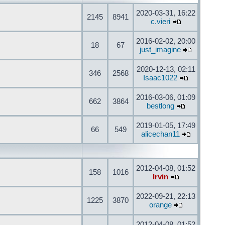
2020-03-31, 16:22
2145
8941
c.vieri
2016-02-02, 20:00
18
67
just_imagine
2020-12-13, 02:11
346
2568
Isaac1022
2016-03-06, 01:09
662
3864
bestlong
2019-01-05, 17:49
66
549
alicechan11
2012-04-08, 01:52
158
1016
Irvin
2022-09-21, 22:13
1225
3870
orange
2012-04-08, 01:52