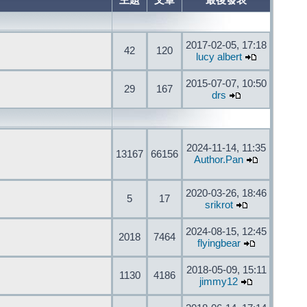
主題
文章
最後發表
2017-02-05, 17:18
42
120
lucy albert
2015-07-07, 10:50
29
167
drs
2024-11-14, 11:35
13167
66156
Author.Pan
2020-03-26, 18:46
5
17
srikrot
2024-08-15, 12:45
2018
7464
flyingbear
2018-05-09, 15:11
1130
4186
jimmy12