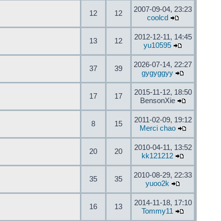
2007-09-04, 23:23
12
12
coolcd
2012-12-11, 14:45
13
12
yu10595
2026-07-14, 22:27
37
39
gygyggyy
2015-11-12, 18:50
17
17
BensonXie
2011-02-09, 19:12
8
15
Merci chao
2010-04-11, 13:52
20
20
kk121212
2010-08-29, 22:33
35
35
yuoo2k
2014-11-18, 17:10
16
13
Tommy11