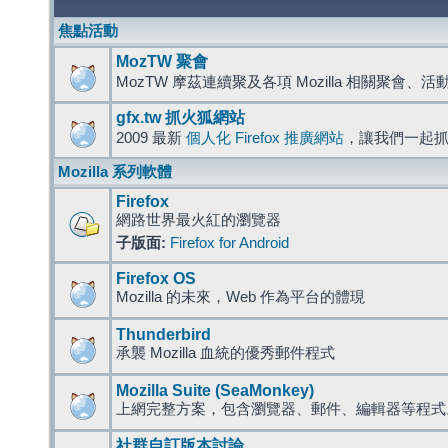
焦點活動
MozTW 聚會
MozTW 摩茲連續聚及各項 Mozilla 相關聚會、
gfx.tw 抓火狐網站
2009 最新
個人化 Firefox 推廣網站
，讓我們一起
Mozilla 系列軟體
Firefox
網路世界最火紅的瀏覽器
子版面:
Firefox for Android
Firefox OS
Mozilla 的未來，Web 作為平台的體現
Thunderbird
承襲 Mozilla 血統的優秀郵件程式
Mozilla Suite (SeaMonkey)
上網完整方案，包含瀏覽器、郵件、編輯器等程
社群自訂版本討論