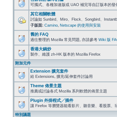
可攜式、各種加速版或 UAO 補完等自訂版本的發
其它相關軟體
討論如 Sunbird、Miro、Flock、Songbird、Instant
子版面:
Camino
,
Netscape 的使用與安裝
舊的 FAQ
過往整理的 Mozilla 常見問題, 亦請參考
Wiki 版 F
香港大鍋炒
製作、維護 zh-HK 版本的 Mozilla Firefox
附加元件
Extension 擴充套件
給 Extensions, 擴充/延伸套件討論用
Theme 佈景主題
推薦或討論各式 Mozilla 系列軟體的佈景主題
Plugin 外掛程式╱插件
讓 Firefox 等瀏覽器能看影片、聽音樂、看股
特別議題