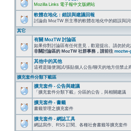
Mozilla Links 電子報中文版網站
軟體在地化：錯誤與建議回報
討論由 MozTW 所主導的軟體在地化中的錯誤與
其它
有關 MozTW 討論區
如果你對討論區有任何意見，歡迎提出。請勿於此
非關討論區的 MozTW 社群事務，請前往
moztw-
其他中的其他
這裡是隨便測試/張貼個人公告/聊天的地方但禁止
擴充套件分類下載區
擴充套件 - 公告與建議
「擴充套件分類下載」分區的公告，與相關建議
擴充套件 - 書籤
書籤管理之擴充套件
擴充套件 - 網誌工具
網誌寫作、RSS 訂閱、各種社會書籤等擴充套件