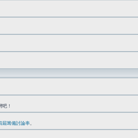
台灣吧！
四屆籌備討論串
。