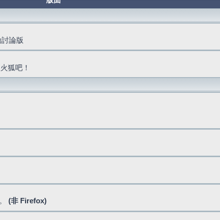
版面
活動討論版
抓火狐吧！
式。
(非 Firefox)