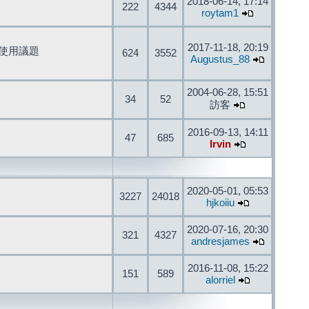
2018-06-14, 17:14
222
4344
roytam1
2017-11-18, 20:19
開發與使用議題
624
3552
Augustus_88
2004-06-28, 15:51
34
52
訪客
2016-09-13, 14:11
47
685
Irvin
2020-05-01, 05:53
3227
24018
hjkoiiu
2020-07-16, 20:30
321
4327
andresjames
2016-11-08, 15:22
151
589
alorriel