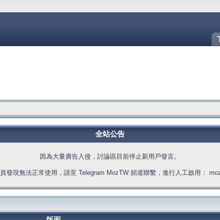
全站公告
因為大量廣告入侵，討論區目前停止新用戶發言。
發現無法正常使用，請至 Telegram MozTW 頻道聯繫，進行人工啟用： moztw.