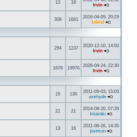
13
18
Irvin
2016-04-09, 20:29
308
1661
1abcd
2020-12-10, 14:50
294
1237
Irvin
2026-04-24, 22:30
1678
19970
Irvin
2011-09-03, 15:03
15
130
axehyde
2014-08-20, 07:39
21
21
kisaraki
2011-06-26, 14:35
13
16
josesun