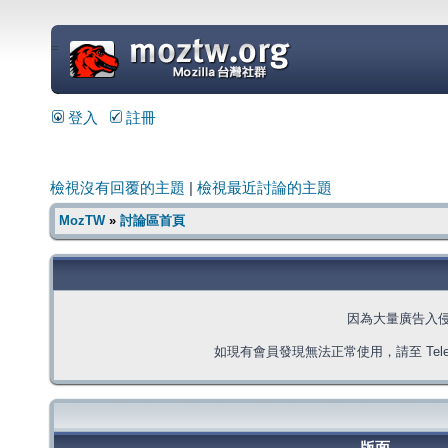
=
登入
註冊
檢視沒有回覆的主題
|
檢視最近討論的主題
MozTW
»
討論區首頁
因為大量廣告入
如現有會員發現無法正常使用，請至 Telegra