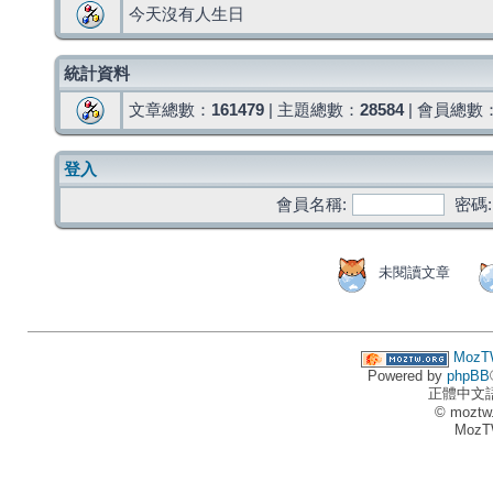
今天沒有人生日
統計資料
文章總數：
161479
| 主題總數：
28584
| 會員總數
登入
會員名稱:
密碼:
未閱讀文章
MozT
Powered by
phpBB
正體中文
© moztw
MozT