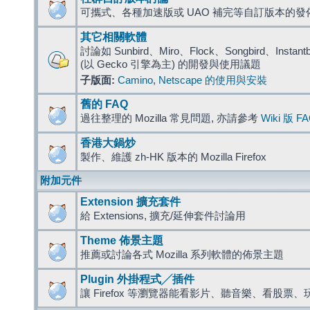
可攜式、各種加速版或 UAO 補完等自訂版本的發
其它相關軟體
討論如 Sunbird、Miro、Flock、Songbird、Instantbird
(以 Gecko 引擎為主) 的開發與使用議題
子版面:
Camino
,
Netscape 的使用與安裝
舊的 FAQ
過往整理的 Mozilla 常見問題, 亦請參考
Wiki 版 F
香港大鍋炒
製作、維護 zh-HK 版本的 Mozilla Firefox
附加元件
Extension 擴充套件
給 Extensions, 擴充/延伸套件討論用
Theme 佈景主題
推薦或討論各式 Mozilla 系列軟體的佈景主題
Plugin 外掛程式╱插件
讓 Firefox 等瀏覽器能看影片、聽音樂、看股