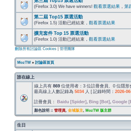
第三屆 Top15 票選活動
(Firefox 3.0) We have winners!
觀看票選結果
，
第
第二屆 Top15 票選活動
(Firefox 1.5) 活動已經結束，
觀看票選結果
擴充套件 Top 15 票選活動
(Firefox 1.0) 活動已經結束，
觀看票選結果
刪除所有討論區 Cookies
|
管理團隊
MozTW
»
討論區首頁
誰在線上
線上共有
869
位使用者：3 位註冊會員、0 位隱形會
最高線上人數記錄為
5034
人 [ 記錄時間：
2026-06
註冊會員：
Baidu [Spider]
,
Bing [Bot]
,
Google [
顏色說明 ::
管理員
,
全域版主
,
MozTW 版主群
生日