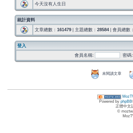
今天沒有人生日
統計資料
文章總數：
161479
| 主題總數：
28584
| 會員總數
登入
會員名稱:
密碼:
未閱讀文章
MozT
Powered by
phpBB
正體中文
© moztw
MozT