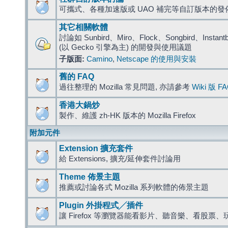
可攜式、各種加速版或 UAO 補完等自訂版本的發
其它相關軟體
討論如 Sunbird、Miro、Flock、Songbird、Instantbird
(以 Gecko 引擎為主) 的開發與使用議題
子版面:
Camino
,
Netscape 的使用與安裝
舊的 FAQ
過往整理的 Mozilla 常見問題, 亦請參考
Wiki 版 F
香港大鍋炒
製作、維護 zh-HK 版本的 Mozilla Firefox
附加元件
Extension 擴充套件
給 Extensions, 擴充/延伸套件討論用
Theme 佈景主題
推薦或討論各式 Mozilla 系列軟體的佈景主題
Plugin 外掛程式╱插件
讓 Firefox 等瀏覽器能看影片、聽音樂、看股