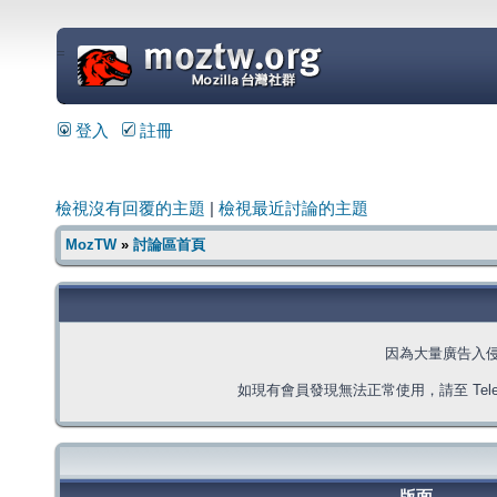
=
登入
註冊
檢視沒有回覆的主題
|
檢視最近討論的主題
MozTW
»
討論區首頁
因為大量廣告入
如現有會員發現無法正常使用，請至 Telegra