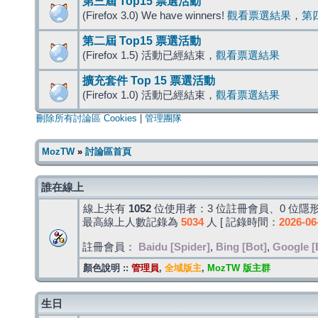
第三屆 Top15 票選活動
(Firefox 3.0) We have winners!
觀看票選結果
，
第
第二屆 Top15 票選活動
(Firefox 1.5) 活動已經結束，
觀看票選結果
擴充套件 Top 15 票選活動
(Firefox 1.0) 活動已經結束，
觀看票選結果
刪除所有討論區 Cookies
|
管理團隊
MozTW
»
討論區首頁
誰在線上
線上共有
1052
位使用者：3 位註冊會員、0 位隱形
最高線上人數記錄為
5034
人 [ 記錄時間：
2026-06
註冊會員：
Baidu [Spider]
,
Bing [Bot]
,
Google [
顏色說明 ::
管理員
,
全域版主
,
MozTW 版主群
生日