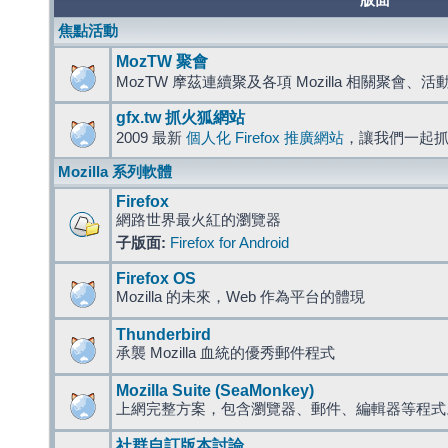
版面
焦點活動
MozTW 聚會
MozTW 摩茲連續聚及各項 Mozilla 相關聚會、
gfx.tw 抓火狐網站
2009 最新
個人化 Firefox 推廣網站
，讓我們一起
Mozilla 系列軟體
Firefox
網路世界最火紅的瀏覽器
子版面:
Firefox for Android
Firefox OS
Mozilla 的未來，Web 作為平台的體現
Thunderbird
承襲 Mozilla 血統的優秀郵件程式
Mozilla Suite (SeaMonkey)
上網完整方案，包含瀏覽器、郵件、編輯器等程
社群自訂版本討論