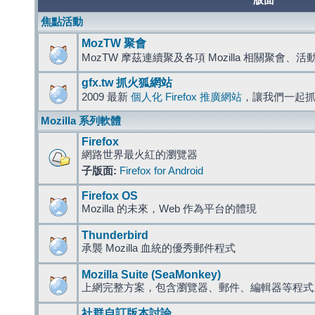
版面
焦點活動
MozTW 聚會
MozTW 摩茲連續聚及各項 Mozilla 相關聚會、
gfx.tw 抓火狐網站
2009 最新
個人化 Firefox 推廣網站
，讓我們一起
Mozilla 系列軟體
Firefox
網路世界最火紅的瀏覽器
子版面:
Firefox for Android
Firefox OS
Mozilla 的未來，Web 作為平台的體現
Thunderbird
承襲 Mozilla 血統的優秀郵件程式
Mozilla Suite (SeaMonkey)
上網完整方案，包含瀏覽器、郵件、編輯器等程
社群自訂版本討論