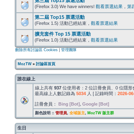
第三屆 Top15 票選活動
(Firefox 3.0) We have winners!
觀看票選結果
，
第
第二屆 Top15 票選活動
(Firefox 1.5) 活動已經結束，
觀看票選結果
擴充套件 Top 15 票選活動
(Firefox 1.0) 活動已經結束，
觀看票選結果
刪除所有討論區 Cookies
|
管理團隊
MozTW
»
討論區首頁
誰在線上
線上共有
937
位使用者：2 位註冊會員、0 位隱形會
最高線上人數記錄為
5034
人 [ 記錄時間：
2026-06
註冊會員：
Bing [Bot]
,
Google [Bot]
顏色說明 ::
管理員
,
全域版主
,
MozTW 版主群
生日