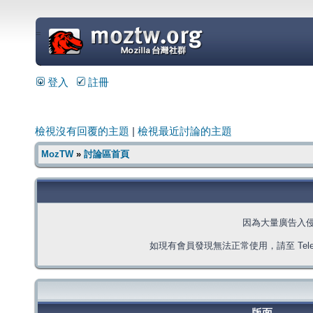
=
登入
註冊
檢視沒有回覆的主題
|
檢視最近討論的主題
MozTW
»
討論區首頁
因為大量廣告入
如現有會員發現無法正常使用，請至 Telegra