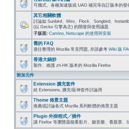
可攜式、各種加速版或 UAO 補完等自訂版本的發
其它相關軟體
討論如 Sunbird、Miro、Flock、Songbird、Instantbird
(以 Gecko 引擎為主) 的開發與使用議題
子版面:
Camino
,
Netscape 的使用與安裝
舊的 FAQ
過往整理的 Mozilla 常見問題, 亦請參考
Wiki 版 F
香港大鍋炒
製作、維護 zh-HK 版本的 Mozilla Firefox
附加元件
Extension 擴充套件
給 Extensions, 擴充/延伸套件討論用
Theme 佈景主題
推薦或討論各式 Mozilla 系列軟體的佈景主題
Plugin 外掛程式╱插件
讓 Firefox 等瀏覽器能看影片、聽音樂、看股