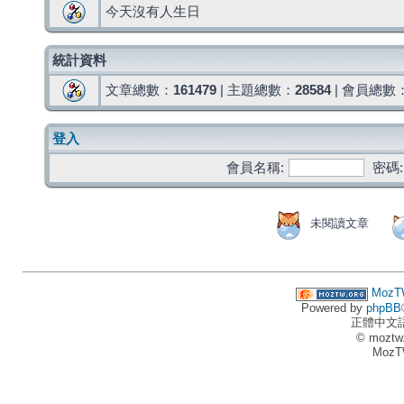
今天沒有人生日
統計資料
文章總數：
161479
| 主題總數：
28584
| 會員總數
登入
會員名稱:
密碼:
未閱讀文章
MozT
Powered by
phpBB
正體中文
© moztw
MozT