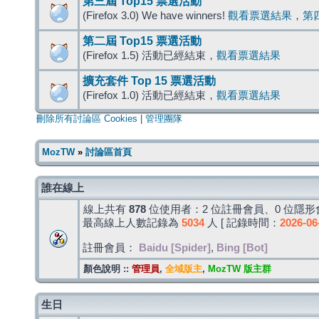
第三屆 Top15 票選活動
(Firefox 3.0) We have winners!
觀看票選結果
，
第
第二屆 Top15 票選活動
(Firefox 1.5) 活動已經結束，
觀看票選結果
擴充套件 Top 15 票選活動
(Firefox 1.0) 活動已經結束，
觀看票選結果
刪除所有討論區 Cookies
|
管理團隊
MozTW
»
討論區首頁
誰在線上
線上共有
878
位使用者：2 位註冊會員、0 位隱形會
最高線上人數記錄為
5034
人 [ 記錄時間：
2026-06
註冊會員：
Baidu [Spider]
,
Bing [Bot]
顏色說明 ::
管理員
,
全域版主
,
MozTW 版主群
生日