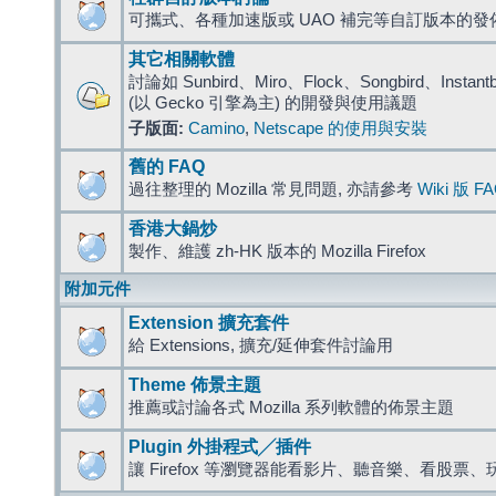
可攜式、各種加速版或 UAO 補完等自訂版本的發
其它相關軟體
討論如 Sunbird、Miro、Flock、Songbird、Instantbird
(以 Gecko 引擎為主) 的開發與使用議題
子版面:
Camino
,
Netscape 的使用與安裝
舊的 FAQ
過往整理的 Mozilla 常見問題, 亦請參考
Wiki 版 F
香港大鍋炒
製作、維護 zh-HK 版本的 Mozilla Firefox
附加元件
Extension 擴充套件
給 Extensions, 擴充/延伸套件討論用
Theme 佈景主題
推薦或討論各式 Mozilla 系列軟體的佈景主題
Plugin 外掛程式╱插件
讓 Firefox 等瀏覽器能看影片、聽音樂、看股