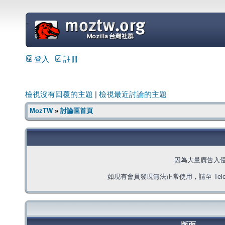
=
登入
註冊
檢視沒有回覆的主題
|
檢視最近討論的主題
MozTW
»
討論區首頁
因為大量廣告入
如現有會員發現無法正常使用，請至 Telegra