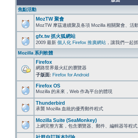
版面
焦點活動
MozTW 聚會
MozTW 摩茲連續聚及各項 Mozilla 相關聚會、
gfx.tw 抓火狐網站
2009 最新
個人化 Firefox 推廣網站
，讓我們一起
Mozilla 系列軟體
Firefox
網路世界最火紅的瀏覽器
子版面:
Firefox for Android
Firefox OS
Mozilla 的未來，Web 作為平台的體現
Thunderbird
承襲 Mozilla 血統的優秀郵件程式
Mozilla Suite (SeaMonkey)
上網完整方案，包含瀏覽器、郵件、編輯器等程
社群自訂版本討論