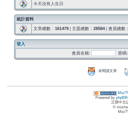
今天沒有人生日
統計資料
文章總數：
161479
| 主題總數：
28584
| 會員總數
登入
會員名稱:
密碼:
未閱讀文章
MozT
Powered by
phpBB
正體中文
© moztw
MozT