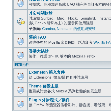
可攜式、各種加速版或 UAO 補完等自訂版本的發
其它相關軟體
討論如 Sunbird、Miro、Flock、Songbird、Instantbird
(以 Gecko 引擎為主) 的開發與使用議題
子版面:
Camino
,
Netscape 的使用與安裝
舊的 FAQ
過往整理的 Mozilla 常見問題, 亦請參考
Wiki 版 F
香港大鍋炒
製作、維護 zh-HK 版本的 Mozilla Firefox
附加元件
Extension 擴充套件
給 Extensions, 擴充/延伸套件討論用
Theme 佈景主題
推薦或討論各式 Mozilla 系列軟體的佈景主題
Plugin 外掛程式╱插件
讓 Firefox 等瀏覽器能看影片、聽音樂、看股