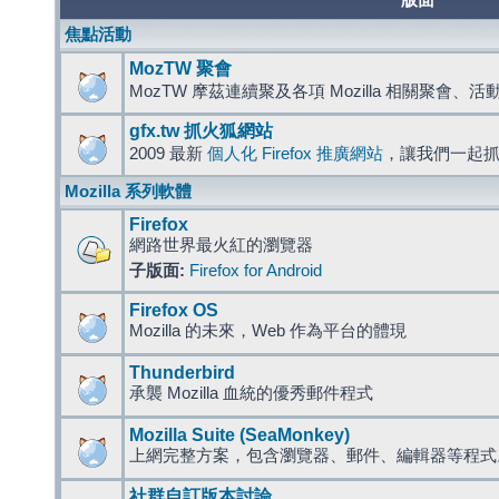
版面
焦點活動
MozTW 聚會
MozTW 摩茲連續聚及各項 Mozilla 相關聚會、
gfx.tw 抓火狐網站
2009 最新
個人化 Firefox 推廣網站
，讓我們一起
Mozilla 系列軟體
Firefox
網路世界最火紅的瀏覽器
子版面:
Firefox for Android
Firefox OS
Mozilla 的未來，Web 作為平台的體現
Thunderbird
承襲 Mozilla 血統的優秀郵件程式
Mozilla Suite (SeaMonkey)
上網完整方案，包含瀏覽器、郵件、編輯器等程
社群自訂版本討論