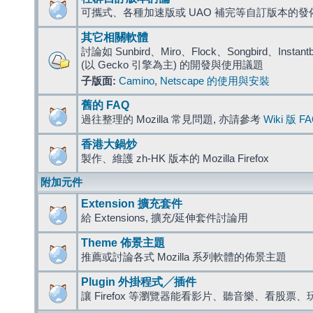
可攜式、各種加速版或 UAO 補完等自訂版本的發
其它相關軟體
討論如 Sunbird、Miro、Flock、Songbird、Instantbird
(以 Gecko 引擎為主) 的開發與使用議題
子版面:
Camino
,
Netscape 的使用與安裝
舊的 FAQ
過往整理的 Mozilla 常見問題, 亦請參考
Wiki 版 F
香港大鍋炒
製作、維護 zh-HK 版本的 Mozilla Firefox
附加元件
Extension 擴充套件
給 Extensions, 擴充/延伸套件討論用
Theme 佈景主題
推薦或討論各式 Mozilla 系列軟體的佈景主題
Plugin 外掛程式╱插件
讓 Firefox 等瀏覽器能看影片、聽音樂、看股