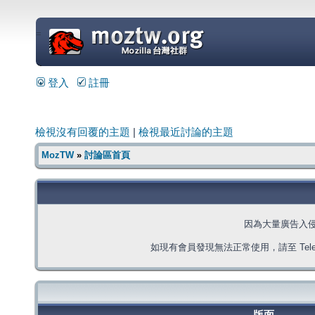
=
登入
註冊
檢視沒有回覆的主題
|
檢視最近討論的主題
MozTW
»
討論區首頁
因為大量廣告入
如現有會員發現無法正常使用，請至 Telegra