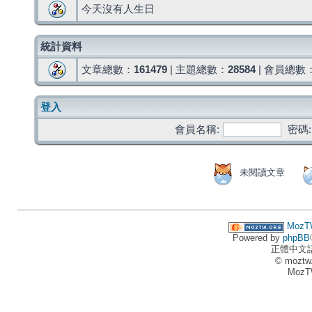
今天沒有人生日
統計資料
文章總數：
161479
| 主題總數：
28584
| 會員總數
登入
會員名稱:
密碼:
未閱讀文章
MozT
Powered by
phpBB
正體中文
© moztw
MozT