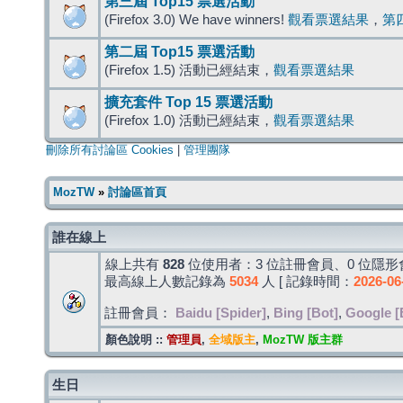
第三屆 Top15 票選活動
(Firefox 3.0) We have winners!
觀看票選結果
，
第
第二屆 Top15 票選活動
(Firefox 1.5) 活動已經結束，
觀看票選結果
擴充套件 Top 15 票選活動
(Firefox 1.0) 活動已經結束，
觀看票選結果
刪除所有討論區 Cookies
|
管理團隊
MozTW
»
討論區首頁
誰在線上
線上共有
828
位使用者：3 位註冊會員、0 位隱形會
最高線上人數記錄為
5034
人 [ 記錄時間：
2026-06
註冊會員：
Baidu [Spider]
,
Bing [Bot]
,
Google [
顏色說明 ::
管理員
,
全域版主
,
MozTW 版主群
生日