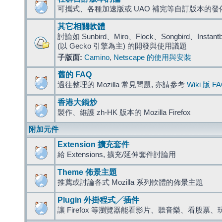
可攜式、各種加速版或 UAO 補完等自訂版本的發
其它相關軟體
討論如 Sunbird、Miro、Flock、Songbird、Instantbird
(以 Gecko 引擎為主) 的開發與使用議題
子版面:
Camino
,
Netscape 的使用與安裝
舊的 FAQ
過往整理的 Mozilla 常見問題, 亦請參考
Wiki 版 F
香港大鍋炒
製作、維護 zh-HK 版本的 Mozilla Firefox
附加元件
Extension 擴充套件
給 Extensions, 擴充/延伸套件討論用
Theme 佈景主題
推薦或討論各式 Mozilla 系列軟體的佈景主題
Plugin 外掛程式╱插件
讓 Firefox 等瀏覽器能看影片、聽音樂、看股