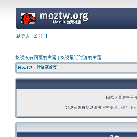
=
登入
註冊
檢視沒有回覆的主題
|
檢視最近討論的主題
MozTW
»
討論區首頁
因為大量廣告入
如現有會員發現無法正常使用，請至 Telegra