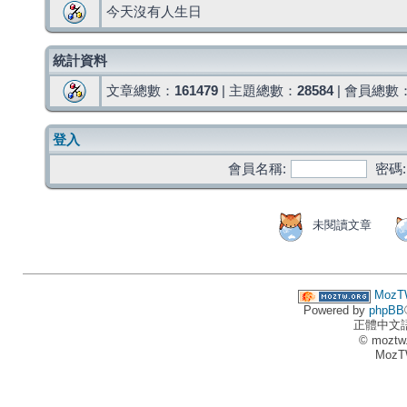
今天沒有人生日
統計資料
文章總數：
161479
| 主題總數：
28584
| 會員總數
登入
會員名稱:
密碼:
未閱讀文章
MozT
Powered by
phpBB
正體中文
© moztw
MozT