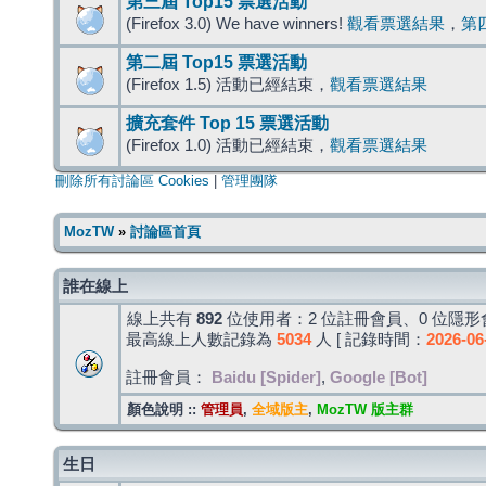
第三屆 Top15 票選活動
(Firefox 3.0) We have winners!
觀看票選結果
，
第
第二屆 Top15 票選活動
(Firefox 1.5) 活動已經結束，
觀看票選結果
擴充套件 Top 15 票選活動
(Firefox 1.0) 活動已經結束，
觀看票選結果
刪除所有討論區 Cookies
|
管理團隊
MozTW
»
討論區首頁
誰在線上
線上共有
892
位使用者：2 位註冊會員、0 位隱形會
最高線上人數記錄為
5034
人 [ 記錄時間：
2026-06
註冊會員：
Baidu [Spider]
,
Google [Bot]
顏色說明 ::
管理員
,
全域版主
,
MozTW 版主群
生日