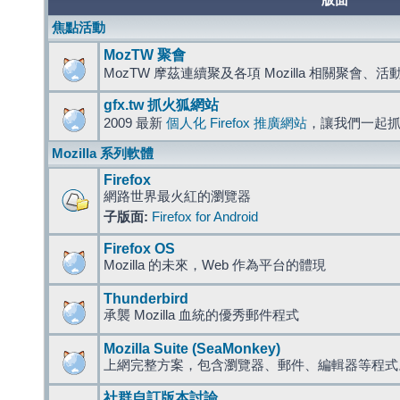
版面
焦點活動
MozTW 聚會
MozTW 摩茲連續聚及各項 Mozilla 相關聚會、
gfx.tw 抓火狐網站
2009 最新
個人化 Firefox 推廣網站
，讓我們一起
Mozilla 系列軟體
Firefox
網路世界最火紅的瀏覽器
子版面:
Firefox for Android
Firefox OS
Mozilla 的未來，Web 作為平台的體現
Thunderbird
承襲 Mozilla 血統的優秀郵件程式
Mozilla Suite (SeaMonkey)
上網完整方案，包含瀏覽器、郵件、編輯器等程
社群自訂版本討論