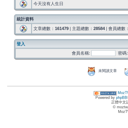
今天沒有人生日
統計資料
文章總數：
161479
| 主題總數：
28584
| 會員總數
登入
會員名稱:
密碼:
未閱讀文章
MozT
Powered by
phpBB
正體中文
© moztw
MozT