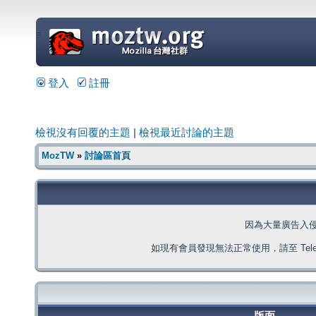
=
登入
註冊
檢視沒有回覆的主題
|
檢視最近討論的主題
MozTW
»
討論區首頁
因為大量廣告入
如現有會員發現無法正常使用，請至 Telegra