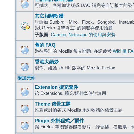
可攜式、各種加速版或 UAO 補完等自訂版本的發
其它相關軟體
討論如 Sunbird、Miro、Flock、Songbird、Instantbird
(以 Gecko 引擎為主) 的開發與使用議題
子版面:
Camino
,
Netscape 的使用與安裝
舊的 FAQ
過往整理的 Mozilla 常見問題, 亦請參考
Wiki 版 F
香港大鍋炒
製作、維護 zh-HK 版本的 Mozilla Firefox
附加元件
Extension 擴充套件
給 Extensions, 擴充/延伸套件討論用
Theme 佈景主題
推薦或討論各式 Mozilla 系列軟體的佈景主題
Plugin 外掛程式╱插件
讓 Firefox 等瀏覽器能看影片、聽音樂、看股