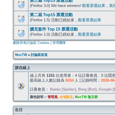
第三屆 Top15 票選活動
(Firefox 3.0) We have winners!
觀看票選結果
，
第
第二屆 Top15 票選活動
(Firefox 1.5) 活動已經結束，
觀看票選結果
擴充套件 Top 15 票選活動
(Firefox 1.0) 活動已經結束，
觀看票選結果
刪除所有討論區 Cookies
|
管理團隊
MozTW
»
討論區首頁
誰在線上
線上共有
1151
位使用者：4 位註冊會員、0 位隱形
最高線上人數記錄為
5034
人 [ 記錄時間：
2026-06
註冊會員：
Baidu [Spider]
,
Bing [Bot]
,
Google [
顏色說明 ::
管理員
,
全域版主
,
MozTW 版主群
生日