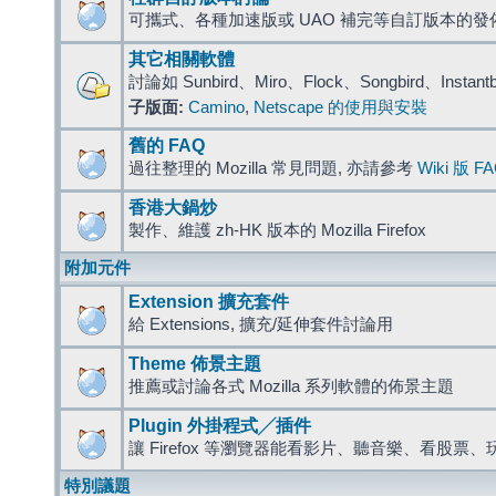
可攜式、各種加速版或 UAO 補完等自訂版本的發
其它相關軟體
討論如 Sunbird、Miro、Flock、Songbird、Instant
子版面:
Camino
,
Netscape 的使用與安裝
舊的 FAQ
過往整理的 Mozilla 常見問題, 亦請參考
Wiki 版 F
香港大鍋炒
製作、維護 zh-HK 版本的 Mozilla Firefox
附加元件
Extension 擴充套件
給 Extensions, 擴充/延伸套件討論用
Theme 佈景主題
推薦或討論各式 Mozilla 系列軟體的佈景主題
Plugin 外掛程式╱插件
讓 Firefox 等瀏覽器能看影片、聽音樂、看股
特別議題