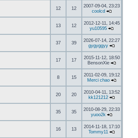
2007-09-04, 23:23
12
12
coolcd
2012-12-11, 14:45
13
12
yu10595
2026-07-14, 22:27
37
39
gygyggyy
2015-11-12, 18:50
17
17
BensonXie
2011-02-09, 19:12
8
15
Merci chao
2010-04-11, 13:52
20
20
kk121212
2010-08-29, 22:33
35
35
yuoo2k
2014-11-18, 17:10
16
13
Tommy11