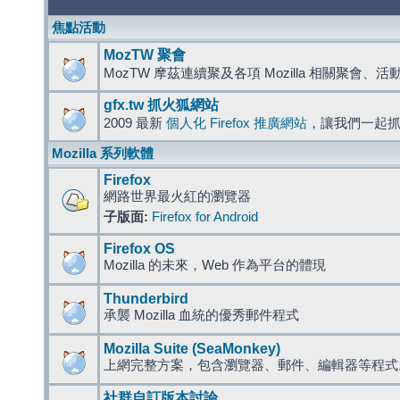
焦點活動
MozTW 聚會
MozTW 摩茲連續聚及各項 Mozilla 相關聚會、
gfx.tw 抓火狐網站
2009 最新
個人化 Firefox 推廣網站
，讓我們一起
Mozilla 系列軟體
Firefox
網路世界最火紅的瀏覽器
子版面:
Firefox for Android
Firefox OS
Mozilla 的未來，Web 作為平台的體現
Thunderbird
承襲 Mozilla 血統的優秀郵件程式
Mozilla Suite (SeaMonkey)
上網完整方案，包含瀏覽器、郵件、編輯器等程
社群自訂版本討論