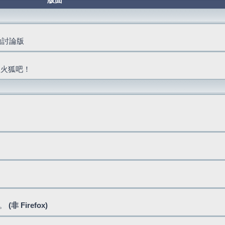
版面
活動討論版
抓火狐吧！
式。
(非 Firefox)