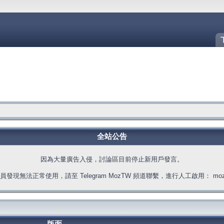
全站公告
因為大量廣告入侵，討論區目前停止新用戶發言。
發現無法正常使用，請至 Telegram MozTW 頻道聯繫，進行人工啟用： moztw.