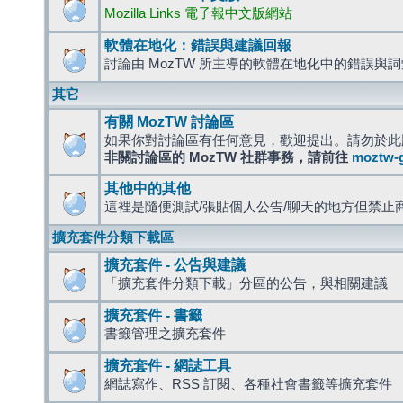
Mozilla Links 電子報中文版網站
軟體在地化：錯誤與建議回報
討論由 MozTW 所主導的軟體在地化中的錯誤與
其它
有關 MozTW 討論區
如果你對討論區有任何意見，歡迎提出。請勿於此
非關討論區的 MozTW 社群事務，請前往
moztw-
其他中的其他
這裡是隨便測試/張貼個人公告/聊天的地方但禁止
擴充套件分類下載區
擴充套件 - 公告與建議
「擴充套件分類下載」分區的公告，與相關建議
擴充套件 - 書籤
書籤管理之擴充套件
擴充套件 - 網誌工具
網誌寫作、RSS 訂閱、各種社會書籤等擴充套件