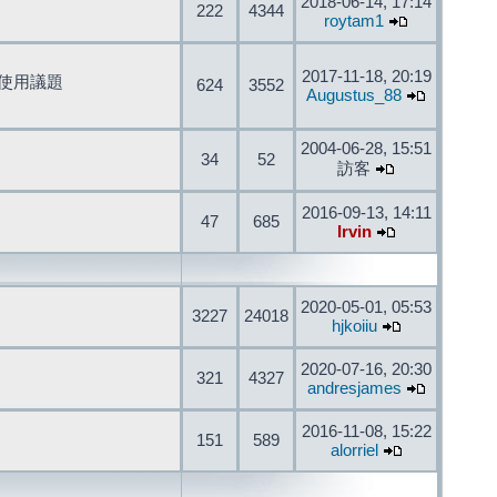
2018-06-14, 17:14
222
4344
roytam1
2017-11-18, 20:19
開發與使用議題
624
3552
Augustus_88
2004-06-28, 15:51
34
52
訪客
2016-09-13, 14:11
47
685
Irvin
2020-05-01, 05:53
3227
24018
hjkoiiu
2020-07-16, 20:30
321
4327
andresjames
2016-11-08, 15:22
151
589
alorriel