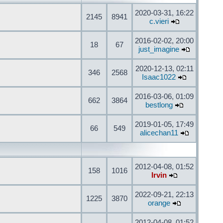
2020-03-31, 16:22
2145
8941
c.vieri
2016-02-02, 20:00
18
67
just_imagine
2020-12-13, 02:11
346
2568
Isaac1022
2016-03-06, 01:09
662
3864
bestlong
2019-01-05, 17:49
66
549
alicechan11
2012-04-08, 01:52
158
1016
Irvin
2022-09-21, 22:13
1225
3870
orange
2012-04-08, 01:52