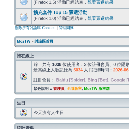
(Firefox 1.5) 活動已經結束，
觀看票選結果
擴充套件 Top 15 票選活動
(Firefox 1.0) 活動已經結束，
觀看票選結果
刪除所有討論區 Cookies
|
管理團隊
MozTW
»
討論區首頁
誰在線上
線上共有
1038
位使用者：3 位註冊會員、0 位隱形
最高線上人數記錄為
5034
人 [ 記錄時間：
2026-06
註冊會員：
Baidu [Spider]
,
Bing [Bot]
,
Google [
顏色說明 ::
管理員
,
全域版主
,
MozTW 版主群
生日
今天沒有人生日
統計資料