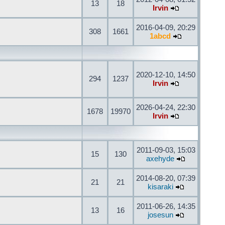
13
18
Irvin
2016-04-09, 20:29
308
1661
1abcd
2020-12-10, 14:50
294
1237
Irvin
2026-04-24, 22:30
1678
19970
Irvin
2011-09-03, 15:03
15
130
axehyde
2014-08-20, 07:39
21
21
kisaraki
2011-06-26, 14:35
13
16
josesun