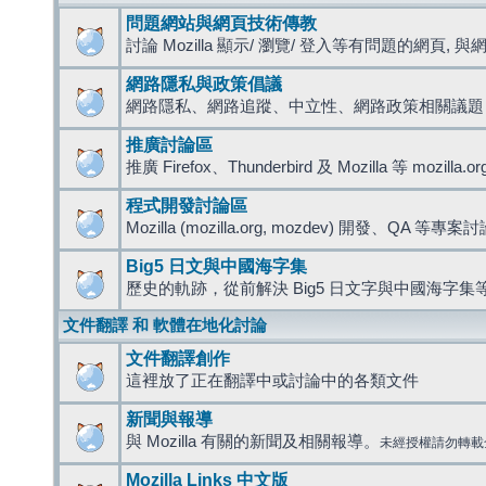
問題網站與網頁技術傳教
討論 Mozilla 顯示/ 瀏覽/ 登入等有問題的網頁, 與網路
網路隱私與政策倡議
網路隱私、網路追蹤、中立性、網路政策相關議題
推廣討論區
推廣 Firefox、Thunderbird 及 Mozilla 等 mozi
程式開發討論區
Mozilla (mozilla.org, mozdev) 開發、QA 等專案
Big5 日文與中國海字集
歷史的軌跡，從前解決 Big5 日文字與中國海字集等
文件翻譯 和 軟體在地化討論
文件翻譯創作
這裡放了正在翻譯中或討論中的各類文件
新聞與報導
與 Mozilla 有關的新聞及相關報導。
未經授權請勿轉載
Mozilla Links 中文版