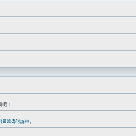
台灣吧！
四屆籌備討論串
。