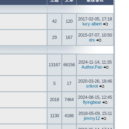
主題
文章
最後發表
2017-02-05, 17:18
42
120
lucy albert
2015-07-07, 10:50
29
167
drs
2024-11-14, 11:35
13167
66156
Author.Pan
2020-03-26, 18:46
5
17
srikrot
2024-08-15, 12:45
2018
7464
flyingbear
2018-05-09, 15:11
1130
4186
jimmy12