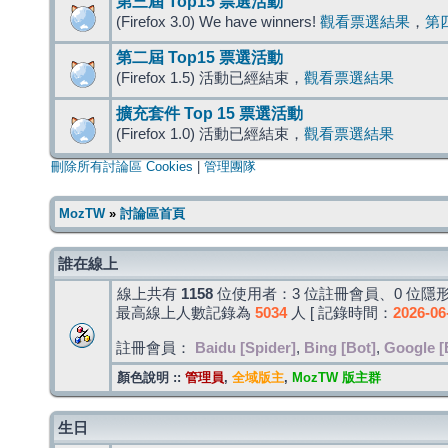
第三屆 Top15 票選活動
(Firefox 3.0) We have winners!
觀看票選結果
，
第
第二屆 Top15 票選活動
(Firefox 1.5) 活動已經結束，
觀看票選結果
擴充套件 Top 15 票選活動
(Firefox 1.0) 活動已經結束，
觀看票選結果
刪除所有討論區 Cookies
|
管理團隊
MozTW
»
討論區首頁
誰在線上
線上共有
1158
位使用者：3 位註冊會員、0 位隱形
最高線上人數記錄為
5034
人 [ 記錄時間：
2026-06
註冊會員：
Baidu [Spider]
,
Bing [Bot]
,
Google [
顏色說明 ::
管理員
,
全域版主
,
MozTW 版主群
生日