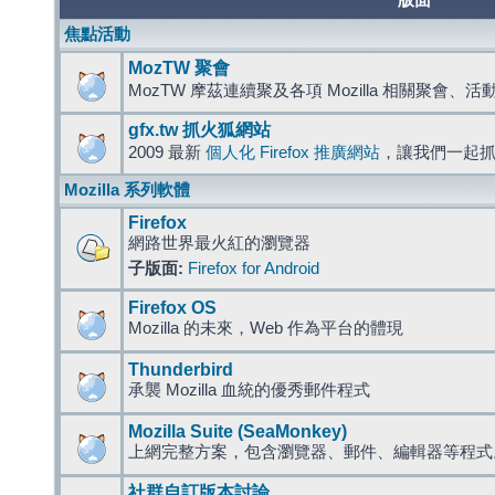
版面
焦點活動
MozTW 聚會
MozTW 摩茲連續聚及各項 Mozilla 相關聚會、
gfx.tw 抓火狐網站
2009 最新
個人化 Firefox 推廣網站
，讓我們一起
Mozilla 系列軟體
Firefox
網路世界最火紅的瀏覽器
子版面:
Firefox for Android
Firefox OS
Mozilla 的未來，Web 作為平台的體現
Thunderbird
承襲 Mozilla 血統的優秀郵件程式
Mozilla Suite (SeaMonkey)
上網完整方案，包含瀏覽器、郵件、編輯器等程
社群自訂版本討論