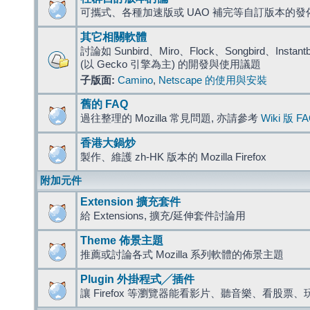
可攜式、各種加速版或 UAO 補完等自訂版本的發
其它相關軟體
討論如 Sunbird、Miro、Flock、Songbird、Instantbird
(以 Gecko 引擎為主) 的開發與使用議題
子版面:
Camino
,
Netscape 的使用與安裝
舊的 FAQ
過往整理的 Mozilla 常見問題, 亦請參考
Wiki 版 F
香港大鍋炒
製作、維護 zh-HK 版本的 Mozilla Firefox
附加元件
Extension 擴充套件
給 Extensions, 擴充/延伸套件討論用
Theme 佈景主題
推薦或討論各式 Mozilla 系列軟體的佈景主題
Plugin 外掛程式╱插件
讓 Firefox 等瀏覽器能看影片、聽音樂、看股