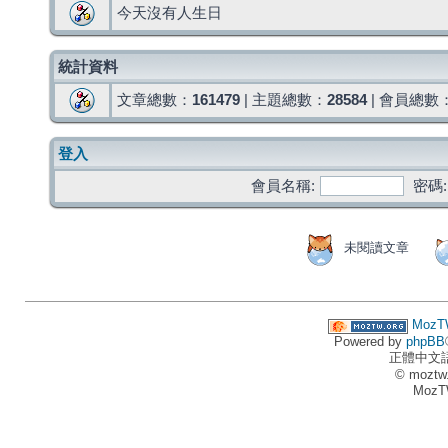
今天沒有人生日
統計資料
文章總數：
161479
| 主題總數：
28584
| 會員總數
登入
會員名稱:
密碼:
未閱讀文章
MozT
Powered by
phpBB
正體中文
© moztw
MozT