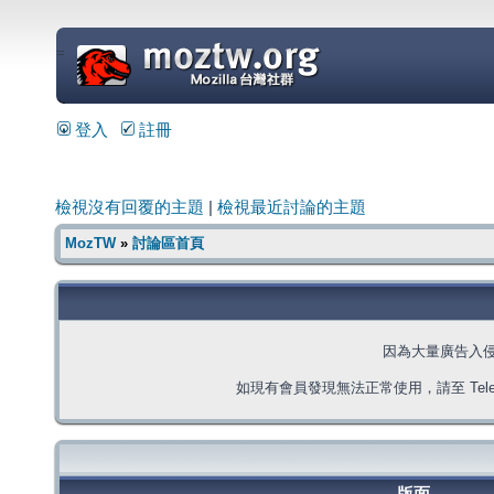
=
登入
註冊
檢視沒有回覆的主題
|
檢視最近討論的主題
MozTW
»
討論區首頁
因為大量廣告入
如現有會員發現無法正常使用，請至 Telegra