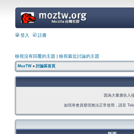
=
登入
註冊
檢視沒有回覆的主題
|
檢視最近討論的主題
MozTW
»
討論區首頁
因為大量廣告入
如現有會員發現無法正常使用，請至 Telegra