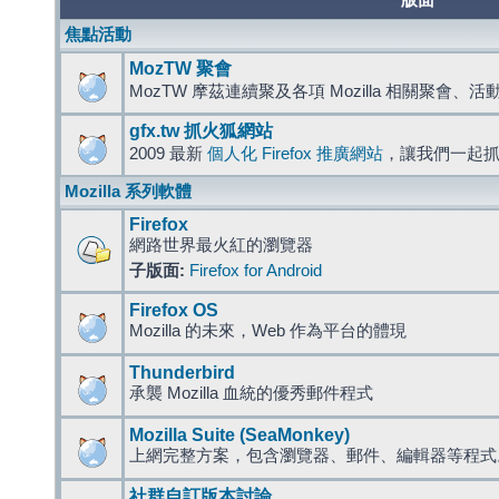
版面
焦點活動
MozTW 聚會
MozTW 摩茲連續聚及各項 Mozilla 相關聚會、
gfx.tw 抓火狐網站
2009 最新
個人化 Firefox 推廣網站
，讓我們一起
Mozilla 系列軟體
Firefox
網路世界最火紅的瀏覽器
子版面:
Firefox for Android
Firefox OS
Mozilla 的未來，Web 作為平台的體現
Thunderbird
承襲 Mozilla 血統的優秀郵件程式
Mozilla Suite (SeaMonkey)
上網完整方案，包含瀏覽器、郵件、編輯器等程
社群自訂版本討論