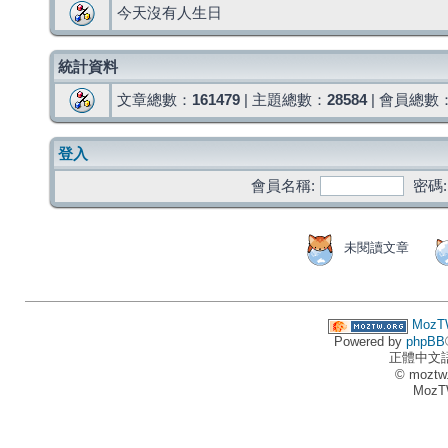
今天沒有人生日
統計資料
文章總數：
161479
| 主題總數：
28584
| 會員總數
登入
會員名稱:
密碼:
未閱讀文章
MozT
Powered by
phpBB
正體中文
© moztw
MozT