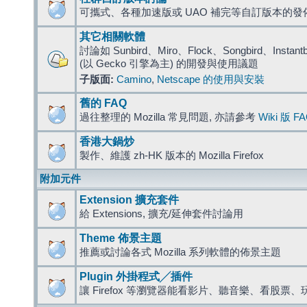
可攜式、各種加速版或 UAO 補完等自訂版本的發
其它相關軟體
討論如 Sunbird、Miro、Flock、Songbird、Instantbird
(以 Gecko 引擎為主) 的開發與使用議題
子版面:
Camino
,
Netscape 的使用與安裝
舊的 FAQ
過往整理的 Mozilla 常見問題, 亦請參考
Wiki 版 F
香港大鍋炒
製作、維護 zh-HK 版本的 Mozilla Firefox
附加元件
Extension 擴充套件
給 Extensions, 擴充/延伸套件討論用
Theme 佈景主題
推薦或討論各式 Mozilla 系列軟體的佈景主題
Plugin 外掛程式╱插件
讓 Firefox 等瀏覽器能看影片、聽音樂、看股