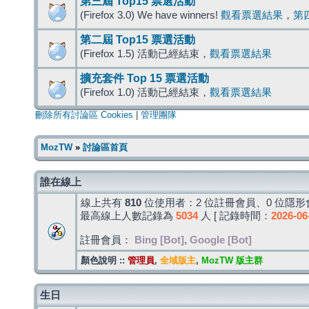
第三屆 Top15 票選活動
(Firefox 3.0) We have winners!
觀看票選結果
，
第
第二屆 Top15 票選活動
(Firefox 1.5) 活動已經結束，
觀看票選結果
擴充套件 Top 15 票選活動
(Firefox 1.0) 活動已經結束，
觀看票選結果
刪除所有討論區 Cookies
|
管理團隊
MozTW
»
討論區首頁
誰在線上
線上共有
810
位使用者：2 位註冊會員、0 位隱形會
最高線上人數記錄為
5034
人 [ 記錄時間：
2026-06
註冊會員：
Bing [Bot]
,
Google [Bot]
顏色說明 ::
管理員
,
全域版主
,
MozTW 版主群
生日