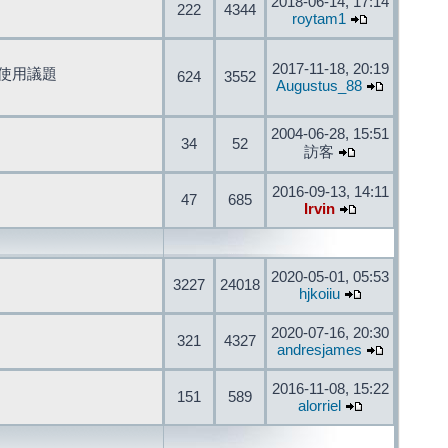
2018-06-14, 17:14
222
4344
roytam1
2017-11-18, 20:19
開發與使用議題
624
3552
Augustus_88
2004-06-28, 15:51
34
52
訪客
2016-09-13, 14:11
47
685
Irvin
2020-05-01, 05:53
3227
24018
hjkoiiu
2020-07-16, 20:30
321
4327
andresjames
2016-11-08, 15:22
151
589
alorriel