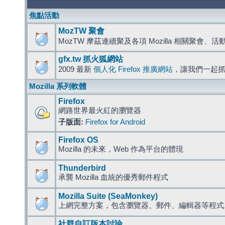
焦點活動
MozTW 聚會
MozTW 摩茲連續聚及各項 Mozilla 相關聚會、
gfx.tw 抓火狐網站
2009 最新
個人化 Firefox 推廣網站
，讓我們一起
Mozilla 系列軟體
Firefox
網路世界最火紅的瀏覽器
子版面:
Firefox for Android
Firefox OS
Mozilla 的未來，Web 作為平台的體現
Thunderbird
承襲 Mozilla 血統的優秀郵件程式
Mozilla Suite (SeaMonkey)
上網完整方案，包含瀏覽器、郵件、編輯器等程
社群自訂版本討論