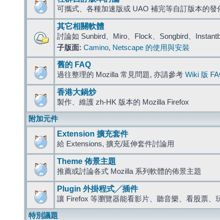
可攜式、各種加速版或 UAO 補完等自訂版本的發
其它相關軟體
討論如 Sunbird、Miro、Flock、Songbird、Instant
子版面:
Camino
,
Netscape 的使用與安裝
舊的 FAQ
過往整理的 Mozilla 常見問題, 亦請參考
Wiki 版 F
香港大鍋炒
製作、維護 zh-HK 版本的 Mozilla Firefox
附加元件
Extension 擴充套件
給 Extensions, 擴充/延伸套件討論用
Theme 佈景主題
推薦或討論各式 Mozilla 系列軟體的佈景主題
Plugin 外掛程式╱插件
讓 Firefox 等瀏覽器能看影片、聽音樂、看股
特別議題