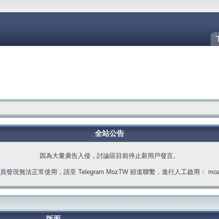
全站公告
因為大量廣告入侵，討論區目前停止新用戶發言。
發現無法正常使用，請至 Telegram MozTW 頻道聯繫，進行人工啟用： moztw.