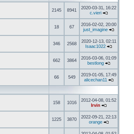
2020-03-31, 16:22
2145
8941
c.vieri
2016-02-02, 20:00
18
67
just_imagine
2020-12-13, 02:11
346
2568
Isaac1022
2016-03-06, 01:09
662
3864
bestlong
2019-01-05, 17:49
66
549
alicechan11
2012-04-08, 01:52
158
1016
Irvin
2022-09-21, 22:13
1225
3870
orange
2012-04-08, 01:52