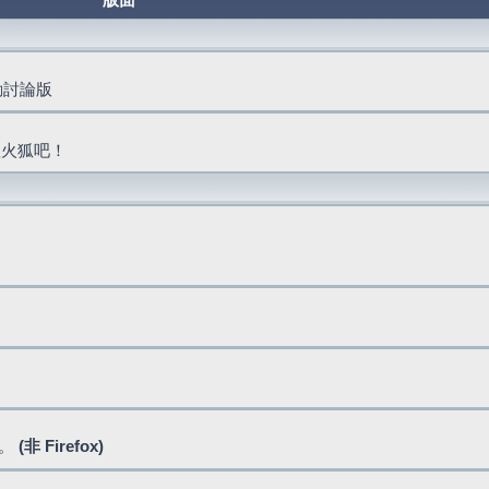
版面
活動討論版
抓火狐吧！
式。
(非 Firefox)