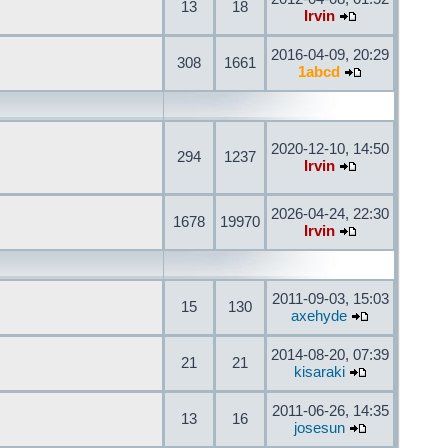
13
18
Irvin
2016-04-09, 20:29
308
1661
1abcd
2020-12-10, 14:50
294
1237
Irvin
2026-04-24, 22:30
1678
19970
Irvin
2011-09-03, 15:03
15
130
axehyde
2014-08-20, 07:39
21
21
kisaraki
2011-06-26, 14:35
13
16
josesun