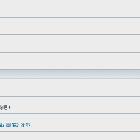
台灣吧！
四屆籌備討論串
。