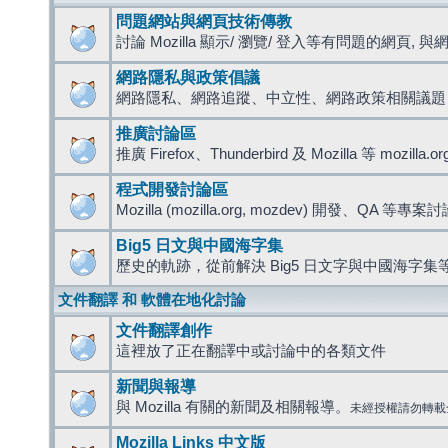
問題網站與網頁技術傳教
討論 Mozilla 顯示/ 瀏覽/ 登入等有問題的網頁, 與網路
網路隱私與政策倡議
網路隱私、網路追蹤、中立性、網路政策相關議題
推廣討論區
推廣 Firefox、Thunderbird 及 Mozilla 等 mozi
程式開發討論區
Mozilla (mozilla.org, mozdev) 開發、QA 等專案
Big5 日文與中國海字集
歷史的軌跡，從前解決 Big5 日文字與中國海字集等
文件翻譯 和 軟體在地化討論
文件翻譯創作
這裡放了正在翻譯中或討論中的各類文件
新聞與報導
與 Mozilla 有關的新聞及相關報導。
未經授權請勿轉載
Mozilla Links 中文版