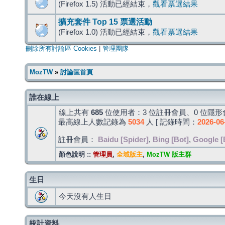
(Firefox 1.5) 活動已經結束，
觀看票選結果
擴充套件 Top 15 票選活動
(Firefox 1.0) 活動已經結束，
觀看票選結果
刪除所有討論區 Cookies
|
管理團隊
MozTW
»
討論區首頁
誰在線上
線上共有
685
位使用者：3 位註冊會員、0 位隱形會
最高線上人數記錄為
5034
人 [ 記錄時間：
2026-06
註冊會員：
Baidu [Spider]
,
Bing [Bot]
,
Google [
顏色說明 ::
管理員
,
全域版主
,
MozTW 版主群
生日
今天沒有人生日
統計資料