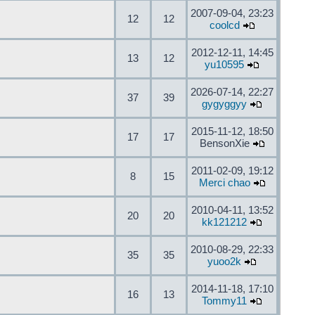
2007-09-04, 23:23
12
12
coolcd
2012-12-11, 14:45
13
12
yu10595
2026-07-14, 22:27
37
39
gygyggyy
2015-11-12, 18:50
17
17
BensonXie
2011-02-09, 19:12
8
15
Merci chao
2010-04-11, 13:52
20
20
kk121212
2010-08-29, 22:33
35
35
yuoo2k
2014-11-18, 17:10
16
13
Tommy11