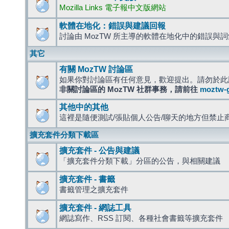
Mozilla Links 電子報中文版網站
軟體在地化：錯誤與建議回報
討論由 MozTW 所主導的軟體在地化中的錯誤與
其它
有關 MozTW 討論區
如果你對討論區有任何意見，歡迎提出。請勿於此
非關討論區的 MozTW 社群事務，請前往
moztw-
其他中的其他
這裡是隨便測試/張貼個人公告/聊天的地方但禁止
擴充套件分類下載區
擴充套件 - 公告與建議
「擴充套件分類下載」分區的公告，與相關建議
擴充套件 - 書籤
書籤管理之擴充套件
擴充套件 - 網誌工具
網誌寫作、RSS 訂閱、各種社會書籤等擴充套件