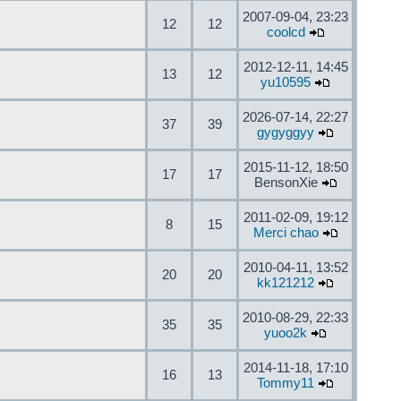
2007-09-04, 23:23
12
12
coolcd
2012-12-11, 14:45
13
12
yu10595
2026-07-14, 22:27
37
39
gygyggyy
2015-11-12, 18:50
17
17
BensonXie
2011-02-09, 19:12
8
15
Merci chao
2010-04-11, 13:52
20
20
kk121212
2010-08-29, 22:33
35
35
yuoo2k
2014-11-18, 17:10
16
13
Tommy11