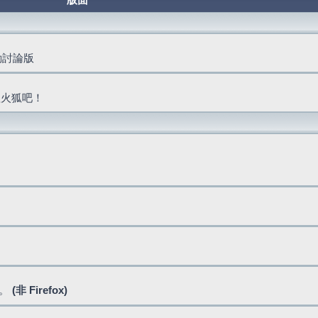
版面
活動討論版
抓火狐吧！
式。
(非 Firefox)