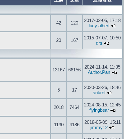
主題
文章
最後發表
2017-02-05, 17:18
42
120
lucy albert
2015-07-07, 10:50
29
167
drs
2024-11-14, 11:35
13167
66156
Author.Pan
2020-03-26, 18:46
5
17
srikrot
2024-08-15, 12:45
2018
7464
flyingbear
2018-05-09, 15:11
1130
4186
jimmy12