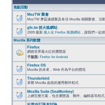
焦點活動
MozTW 聚會
MozTW 摩茲連續聚及各項 Mozilla 相關聚會、
gfx.tw 抓火狐網站
2009 最新
個人化 Firefox 推廣網站
，讓我們一起
Mozilla 系列軟體
Firefox
網路世界最火紅的瀏覽器
子版面:
Firefox for Android
Firefox OS
Mozilla 的未來，Web 作為平台的體現
Thunderbird
承襲 Mozilla 血統的優秀郵件程式
Mozilla Suite (SeaMonkey)
上網完整方案，包含瀏覽器、郵件、編輯器等程
社群自訂版本討論