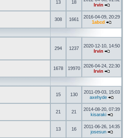
13
18
Irvin
2016-04-09, 20:29
308
1661
1abcd
2020-12-10, 14:50
294
1237
Irvin
2026-04-24, 22:30
1678
19970
Irvin
2011-09-03, 15:03
15
130
axehyde
2014-08-20, 07:39
21
21
kisaraki
2011-06-26, 14:35
13
16
josesun