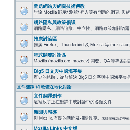
問題網站與網頁技術傳教
討論 Mozilla 顯示/ 瀏覽/ 登入等有問題的網頁, 與網路
網路隱私與政策倡議
網路隱私、網路追蹤、中立性、網路政策相關議題
推廣討論區
推廣 Firefox、Thunderbird 及 Mozilla 等 mozi
程式開發討論區
Mozilla (mozilla.org, mozdev) 開發、QA 等專案
Big5 日文與中國海字集
歷史的軌跡，從前解決 Big5 日文字與中國海字集等
文件翻譯 和 軟體在地化討論
文件翻譯創作
這裡放了正在翻譯中或討論中的各類文件
新聞與報導
與 Mozilla 有關的新聞及相關報導。
未經授權請勿轉載
Mozilla Links 中文版