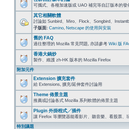
可攜式、各種加速版或 UAO 補完等自訂版本的發
其它相關軟體
討論如 Sunbird、Miro、Flock、Songbird、Instant
子版面:
Camino
,
Netscape 的使用與安裝
舊的 FAQ
過往整理的 Mozilla 常見問題, 亦請參考
Wiki 版 F
香港大鍋炒
製作、維護 zh-HK 版本的 Mozilla Firefox
附加元件
Extension 擴充套件
給 Extensions, 擴充/延伸套件討論用
Theme 佈景主題
推薦或討論各式 Mozilla 系列軟體的佈景主題
Plugin 外掛程式╱插件
讓 Firefox 等瀏覽器能看影片、聽音樂、看股
特別議題