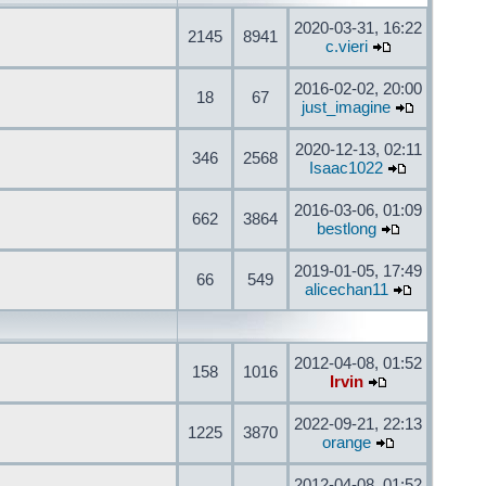
2020-03-31, 16:22
2145
8941
c.vieri
2016-02-02, 20:00
18
67
just_imagine
2020-12-13, 02:11
346
2568
Isaac1022
2016-03-06, 01:09
662
3864
bestlong
2019-01-05, 17:49
66
549
alicechan11
2012-04-08, 01:52
158
1016
Irvin
2022-09-21, 22:13
1225
3870
orange
2012-04-08, 01:52