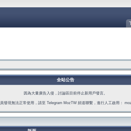
全站公告
因為大量廣告入侵，討論區目前停止新用戶發言。
發現無法正常使用，請至 Telegram MozTW 頻道聯繫，進行人工啟用： moztw.