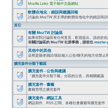
Mozilla Links 電子報中文版網站
軟體在地化：錯誤與建議回報
討論由 MozTW 所主導的軟體在地化中的錯誤與
其它
有關 MozTW 討論區
如果你對討論區有任何意見，歡迎提出。請勿於此
非關討論區的 MozTW 社群事務，請前往
moztw-
其他中的其他
這裡是隨便測試/張貼個人公告/聊天的地方但禁止
擴充套件分類下載區
擴充套件 - 公告與建議
「擴充套件分類下載」分區的公告，與相關建議
擴充套件 - 書籤
書籤管理之擴充套件
擴充套件 - 網誌工具
網誌寫作、RSS 訂閱、各種社會書籤等擴充套件