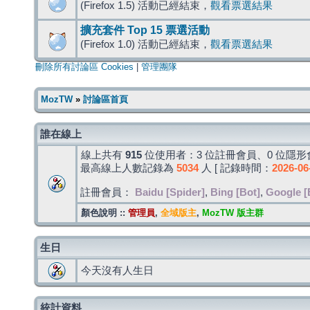
(Firefox 1.5) 活動已經結束，
觀看票選結果
擴充套件 Top 15 票選活動
(Firefox 1.0) 活動已經結束，
觀看票選結果
刪除所有討論區 Cookies
|
管理團隊
MozTW
»
討論區首頁
誰在線上
線上共有
915
位使用者：3 位註冊會員、0 位隱形會
最高線上人數記錄為
5034
人 [ 記錄時間：
2026-06
註冊會員：
Baidu [Spider]
,
Bing [Bot]
,
Google [
顏色說明 ::
管理員
,
全域版主
,
MozTW 版主群
生日
今天沒有人生日
統計資料