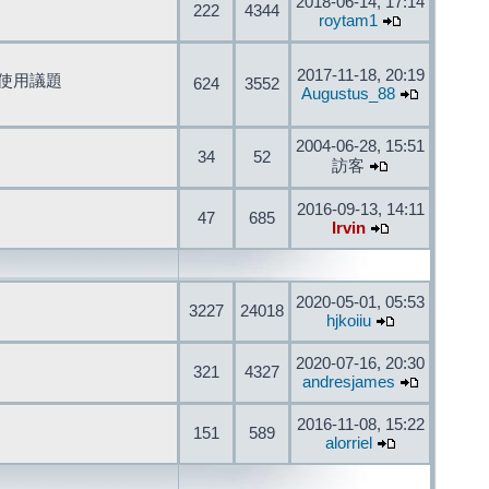
2018-06-14, 17:14
222
4344
roytam1
2017-11-18, 20:19
開發與使用議題
624
3552
Augustus_88
2004-06-28, 15:51
34
52
訪客
2016-09-13, 14:11
47
685
Irvin
2020-05-01, 05:53
3227
24018
hjkoiiu
2020-07-16, 20:30
321
4327
andresjames
2016-11-08, 15:22
151
589
alorriel