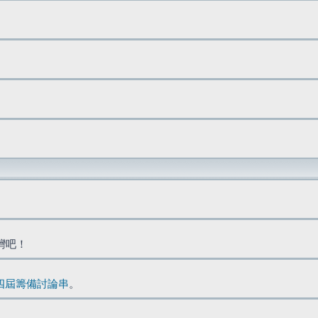
台灣吧！
四屆籌備討論串
。