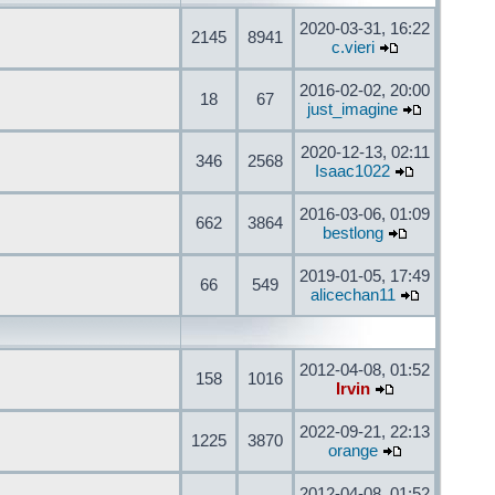
2020-03-31, 16:22
2145
8941
c.vieri
2016-02-02, 20:00
18
67
just_imagine
2020-12-13, 02:11
346
2568
Isaac1022
2016-03-06, 01:09
662
3864
bestlong
2019-01-05, 17:49
66
549
alicechan11
2012-04-08, 01:52
158
1016
Irvin
2022-09-21, 22:13
1225
3870
orange
2012-04-08, 01:52