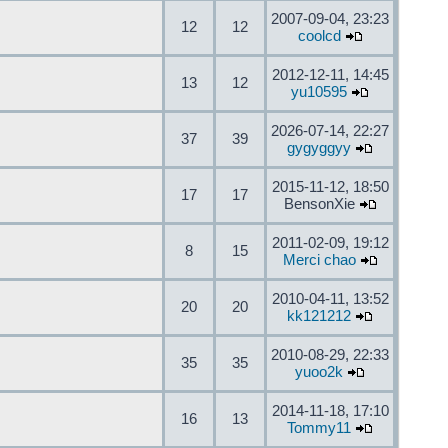
2007-09-04, 23:23
12
12
coolcd
2012-12-11, 14:45
13
12
yu10595
2026-07-14, 22:27
37
39
gygyggyy
2015-11-12, 18:50
17
17
BensonXie
2011-02-09, 19:12
8
15
Merci chao
2010-04-11, 13:52
20
20
kk121212
2010-08-29, 22:33
35
35
yuoo2k
2014-11-18, 17:10
16
13
Tommy11