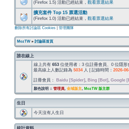
(Firefox 1.5) 活動已經結束，
觀看票選結果
擴充套件 Top 15 票選活動
(Firefox 1.0) 活動已經結束，
觀看票選結果
刪除所有討論區 Cookies
|
管理團隊
MozTW
»
討論區首頁
誰在線上
線上共有
653
位使用者：3 位註冊會員、0 位隱形會
最高線上人數記錄為
5034
人 [ 記錄時間：
2026-06
註冊會員：
Baidu [Spider]
,
Bing [Bot]
,
Google [
顏色說明 ::
管理員
,
全域版主
,
MozTW 版主群
生日
今天沒有人生日
統計資料