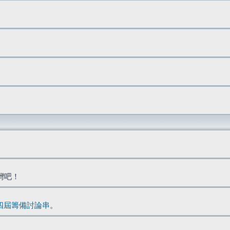
台灣吧！
四屆籌備討論串
。