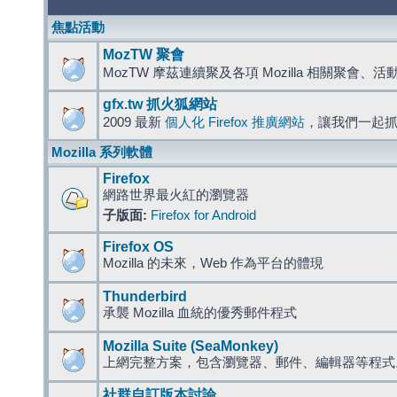
焦點活動
MozTW 聚會
MozTW 摩茲連續聚及各項 Mozilla 相關聚會、
gfx.tw 抓火狐網站
2009 最新
個人化 Firefox 推廣網站
，讓我們一起
Mozilla 系列軟體
Firefox
網路世界最火紅的瀏覽器
子版面:
Firefox for Android
Firefox OS
Mozilla 的未來，Web 作為平台的體現
Thunderbird
承襲 Mozilla 血統的優秀郵件程式
Mozilla Suite (SeaMonkey)
上網完整方案，包含瀏覽器、郵件、編輯器等程
社群自訂版本討論