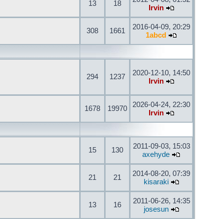
13
18
Irvin
2016-04-09, 20:29
308
1661
1abcd
2020-12-10, 14:50
294
1237
Irvin
2026-04-24, 22:30
1678
19970
Irvin
2011-09-03, 15:03
15
130
axehyde
2014-08-20, 07:39
21
21
kisaraki
2011-06-26, 14:35
13
16
josesun