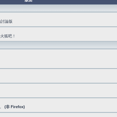
版面
活動討論版
抓火狐吧！
式。
(非 Firefox)