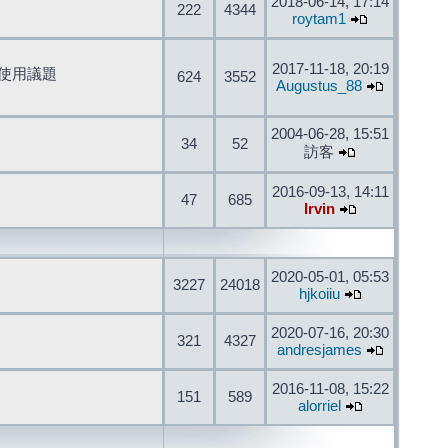
2018-06-14, 17:14
222
4344
roytam1
2017-11-18, 20:19
開發與使用議題
624
3552
Augustus_88
2004-06-28, 15:51
34
52
訪客
2016-09-13, 14:11
47
685
Irvin
2020-05-01, 05:53
3227
24018
hjkoiiu
2020-07-16, 20:30
321
4327
andresjames
2016-11-08, 15:22
151
589
alorriel