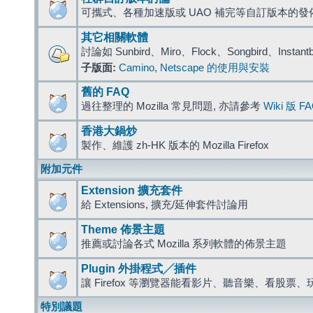
可攜式、各種加速版或 UAO 補完等自訂版本的發
其它相關軟體
討論如 Sunbird、Miro、Flock、Songbird、Instant
子版面:
Camino
,
Netscape 的使用與安裝
舊的 FAQ
過往整理的 Mozilla 常見問題, 亦請參考
Wiki 版 F
香港大鍋炒
製作、維護 zh-HK 版本的 Mozilla Firefox
附加元件
Extension 擴充套件
給 Extensions, 擴充/延伸套件討論用
Theme 佈景主題
推薦或討論各式 Mozilla 系列軟體的佈景主題
Plugin 外掛程式╱插件
讓 Firefox 等瀏覽器能看影片、聽音樂、看股
特別議題