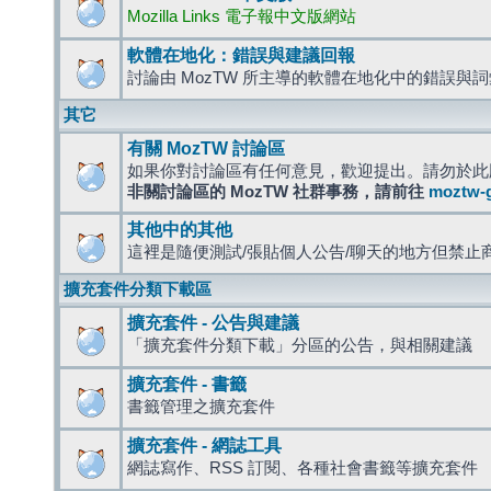
Mozilla Links 電子報中文版網站
軟體在地化：錯誤與建議回報
討論由 MozTW 所主導的軟體在地化中的錯誤與
其它
有關 MozTW 討論區
如果你對討論區有任何意見，歡迎提出。請勿於此
非關討論區的 MozTW 社群事務，請前往
moztw-
其他中的其他
這裡是隨便測試/張貼個人公告/聊天的地方但禁止
擴充套件分類下載區
擴充套件 - 公告與建議
「擴充套件分類下載」分區的公告，與相關建議
擴充套件 - 書籤
書籤管理之擴充套件
擴充套件 - 網誌工具
網誌寫作、RSS 訂閱、各種社會書籤等擴充套件