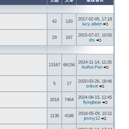
主題
文章
最後發表
2017-02-05, 17:18
42
120
lucy albert
2015-07-07, 10:50
29
167
drs
2024-11-14, 11:35
13167
66156
Author.Pan
2020-03-26, 18:46
5
17
srikrot
2024-08-15, 12:45
2018
7464
flyingbear
2018-05-09, 15:11
1130
4186
jimmy12