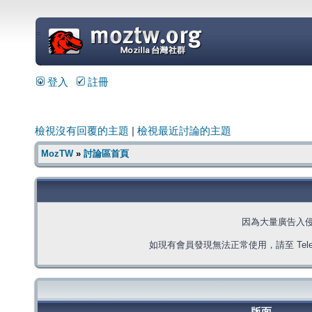
=
登入
註冊
檢視沒有回覆的主題
|
檢視最近討論的主題
MozTW
»
討論區首頁
因為大量廣告入
如現有會員發現無法正常使用，請至 Telegra