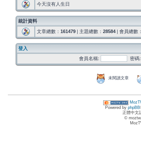
今天沒有人生日
統計資料
文章總數：
161479
| 主題總數：
28584
| 會員總數
登入
會員名稱:
密碼:
未閱讀文章
MozT
Powered by
phpBB
正體中文
© moztw
MozT