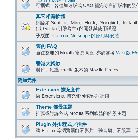
可攜式、各種加速版或 UAO 補完等自訂版本的發
其它相關軟體
討論如 Sunbird、Miro、Flock、Songbird、Instantbird
(以 Gecko 引擎為主) 的開發與使用議題
子版面:
Camino
,
Netscape 的使用與安裝
舊的 FAQ
過往整理的 Mozilla 常見問題, 亦請參考
Wiki 版 F
香港大鍋炒
製作、維護 zh-HK 版本的 Mozilla Firefox
附加元件
Extension 擴充套件
給 Extensions, 擴充/延伸套件討論用
Theme 佈景主題
推薦或討論各式 Mozilla 系列軟體的佈景主題
Plugin 外掛程式╱插件
讓 Firefox 等瀏覽器能看影片、聽音樂、看股