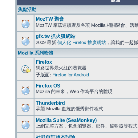
版面
焦點活動
MozTW 聚會
MozTW 摩茲連續聚及各項 Mozilla 相關聚會、
gfx.tw 抓火狐網站
2009 最新
個人化 Firefox 推廣網站
，讓我們一起
Mozilla 系列軟體
Firefox
網路世界最火紅的瀏覽器
子版面:
Firefox for Android
Firefox OS
Mozilla 的未來，Web 作為平台的體現
Thunderbird
承襲 Mozilla 血統的優秀郵件程式
Mozilla Suite (SeaMonkey)
上網完整方案，包含瀏覽器、郵件、編輯器等程
社群自訂版本討論