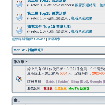
第三屆 Top15 票選活動
(Firefox 3.0) We have winners!
觀看票選結果
，
第
第二屆 Top15 票選活動
(Firefox 1.5) 活動已經結束，
觀看票選結果
擴充套件 Top 15 票選活動
(Firefox 1.0) 活動已經結束，
觀看票選結果
刪除所有討論區 Cookies
|
管理團隊
MozTW
»
討論區首頁
誰在線上
線上共有
951
位使用者：3 位註冊會員、0 位隱形會
最高線上人數記錄為
5034
人 [ 記錄時間：
2026-06
註冊會員：
Baidu [Spider]
,
Bing [Bot]
,
Google [
顏色說明 ::
管理員
,
全域版主
,
MozTW 版主群
生日