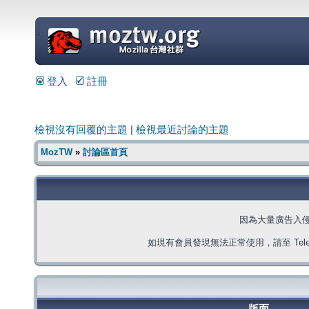
=
登入
註冊
檢視沒有回覆的主題
|
檢視最近討論的主題
MozTW
»
討論區首頁
因為大量廣告入
如現有會員發現無法正常使用，請至 Telegra