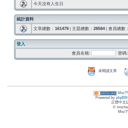
今天沒有人生日
統計資料
文章總數：
161479
| 主題總數：
28584
| 會員總數
登入
會員名稱:
密碼:
未閱讀文章
MozT
Powered by
phpBB
正體中文
© moztw
MozT