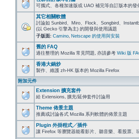
可攜式、各種加速版或 UAO 補完等自訂版本的發
其它相關軟體
討論如 Sunbird、Miro、Flock、Songbird、Instantbird
(以 Gecko 引擎為主) 的開發與使用議題
子版面:
Camino
,
Netscape 的使用與安裝
舊的 FAQ
過往整理的 Mozilla 常見問題, 亦請參考
Wiki 版 F
香港大鍋炒
製作、維護 zh-HK 版本的 Mozilla Firefox
附加元件
Extension 擴充套件
給 Extensions, 擴充/延伸套件討論用
Theme 佈景主題
推薦或討論各式 Mozilla 系列軟體的佈景主題
Plugin 外掛程式╱插件
讓 Firefox 等瀏覽器能看影片、聽音樂、看股