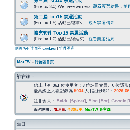
第三屆 Top15 票選活動
(Firefox 3.0) We have winners!
觀看票選結果
，
第
第二屆 Top15 票選活動
(Firefox 1.5) 活動已經結束，
觀看票選結果
擴充套件 Top 15 票選活動
(Firefox 1.0) 活動已經結束，
觀看票選結果
刪除所有討論區 Cookies
|
管理團隊
MozTW
»
討論區首頁
誰在線上
線上共有
861
位使用者：3 位註冊會員、0 位隱形會
最高線上人數記錄為
5034
人 [ 記錄時間：
2026-06
註冊會員：
Baidu [Spider]
,
Bing [Bot]
,
Google [
顏色說明 ::
管理員
,
全域版主
,
MozTW 版主群
生日