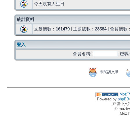
今天沒有人生日
統計資料
文章總數：
161479
| 主題總數：
28584
| 會員總數
登入
會員名稱:
密碼:
未閱讀文章
MozT
Powered by
phpBB
正體中文
© moztw
MozT