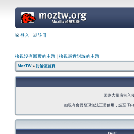
=
登入
註冊
檢視沒有回覆的主題
|
檢視最近討論的主題
MozTW
»
討論區首頁
因為大量廣告入
如現有會員發現無法正常使用，請至 Telegra