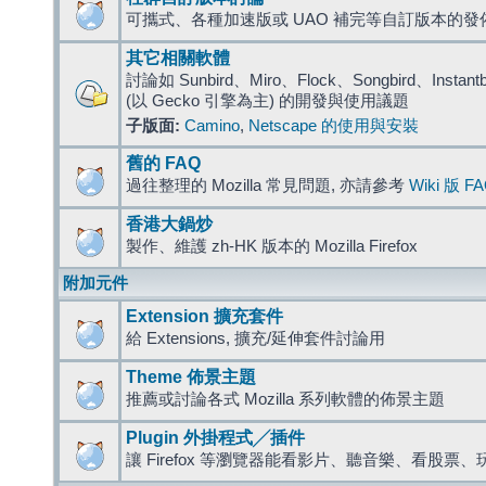
可攜式、各種加速版或 UAO 補完等自訂版本的發
其它相關軟體
討論如 Sunbird、Miro、Flock、Songbird、Instantbird
(以 Gecko 引擎為主) 的開發與使用議題
子版面:
Camino
,
Netscape 的使用與安裝
舊的 FAQ
過往整理的 Mozilla 常見問題, 亦請參考
Wiki 版 F
香港大鍋炒
製作、維護 zh-HK 版本的 Mozilla Firefox
附加元件
Extension 擴充套件
給 Extensions, 擴充/延伸套件討論用
Theme 佈景主題
推薦或討論各式 Mozilla 系列軟體的佈景主題
Plugin 外掛程式╱插件
讓 Firefox 等瀏覽器能看影片、聽音樂、看股