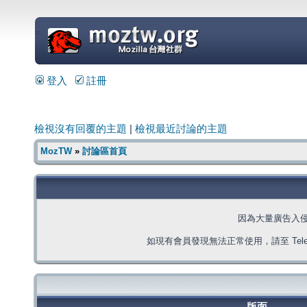
=
登入
註冊
檢視沒有回覆的主題
|
檢視最近討論的主題
MozTW
»
討論區首頁
因為大量廣告入
如現有會員發現無法正常使用，請至 Telegra