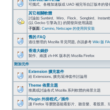
可攜式、各種加速版或 UAO 補完等自訂版本的發
其它相關軟體
討論如 Sunbird、Miro、Flock、Songbird、Instantbird
(以 Gecko 引擎為主) 的開發與使用議題
子版面:
Camino
,
Netscape 的使用與安裝
舊的 FAQ
過往整理的 Mozilla 常見問題, 亦請參考
Wiki 版 F
香港大鍋炒
製作、維護 zh-HK 版本的 Mozilla Firefox
附加元件
Extension 擴充套件
給 Extensions, 擴充/延伸套件討論用
Theme 佈景主題
推薦或討論各式 Mozilla 系列軟體的佈景主題
Plugin 外掛程式╱插件
讓 Firefox 等瀏覽器能看影片、聽音樂、看股