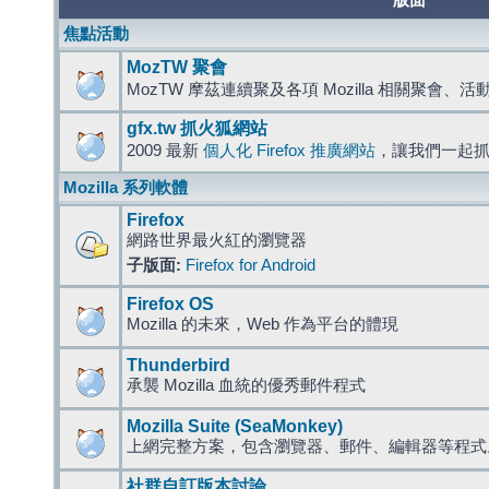
版面
焦點活動
MozTW 聚會
MozTW 摩茲連續聚及各項 Mozilla 相關聚會、
gfx.tw 抓火狐網站
2009 最新
個人化 Firefox 推廣網站
，讓我們一起
Mozilla 系列軟體
Firefox
網路世界最火紅的瀏覽器
子版面:
Firefox for Android
Firefox OS
Mozilla 的未來，Web 作為平台的體現
Thunderbird
承襲 Mozilla 血統的優秀郵件程式
Mozilla Suite (SeaMonkey)
上網完整方案，包含瀏覽器、郵件、編輯器等程
社群自訂版本討論