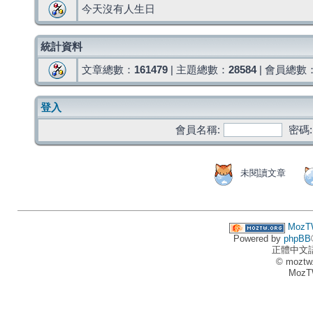
今天沒有人生日
統計資料
文章總數：
161479
| 主題總數：
28584
| 會員總數
登入
會員名稱:
密碼:
未閱讀文章
MozT
Powered by
phpBB
正體中文
© moztw
MozT