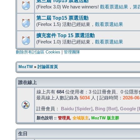
第三屆 Top15 票選活動
(Firefox 3.0) We have winners!
觀看票選結果
，
第
第二屆 Top15 票選活動
(Firefox 1.5) 活動已經結束，
觀看票選結果
擴充套件 Top 15 票選活動
(Firefox 1.0) 活動已經結束，
觀看票選結果
刪除所有討論區 Cookies
|
管理團隊
MozTW
»
討論區首頁
誰在線上
線上共有
684
位使用者：3 位註冊會員、0 位隱形會
最高線上人數記錄為
5034
人 [ 記錄時間：
2026-06
註冊會員：
Baidu [Spider]
,
Bing [Bot]
,
Google [
顏色說明 ::
管理員
,
全域版主
,
MozTW 版主群
生日