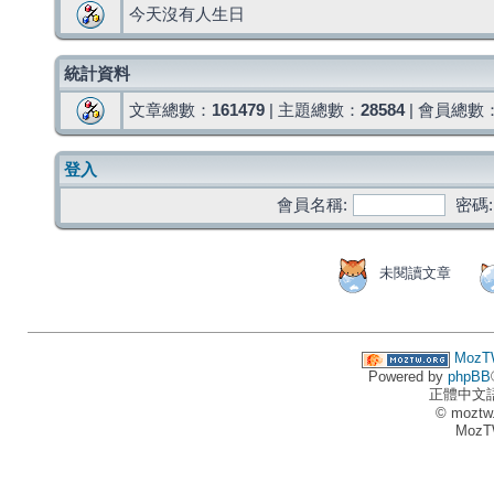
今天沒有人生日
統計資料
文章總數：
161479
| 主題總數：
28584
| 會員總數
登入
會員名稱:
密碼:
未閱讀文章
MozT
Powered by
phpBB
正體中文
© moztw
MozT