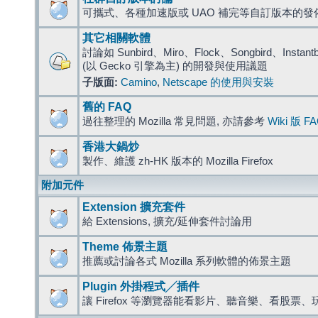
可攜式、各種加速版或 UAO 補完等自訂版本的發
其它相關軟體
討論如 Sunbird、Miro、Flock、Songbird、Instantbird
(以 Gecko 引擎為主) 的開發與使用議題
子版面:
Camino
,
Netscape 的使用與安裝
舊的 FAQ
過往整理的 Mozilla 常見問題, 亦請參考
Wiki 版 F
香港大鍋炒
製作、維護 zh-HK 版本的 Mozilla Firefox
附加元件
Extension 擴充套件
給 Extensions, 擴充/延伸套件討論用
Theme 佈景主題
推薦或討論各式 Mozilla 系列軟體的佈景主題
Plugin 外掛程式╱插件
讓 Firefox 等瀏覽器能看影片、聽音樂、看股