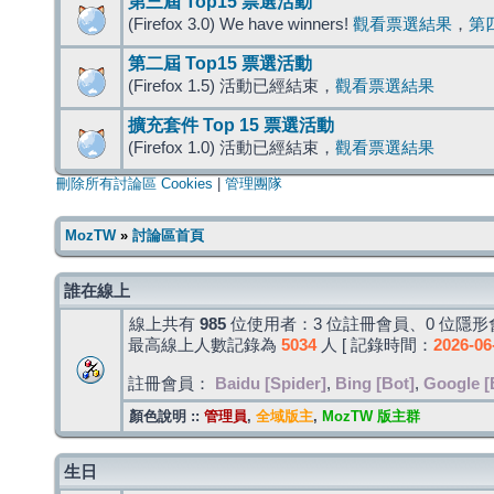
第三屆 Top15 票選活動
(Firefox 3.0) We have winners!
觀看票選結果
，
第
第二屆 Top15 票選活動
(Firefox 1.5) 活動已經結束，
觀看票選結果
擴充套件 Top 15 票選活動
(Firefox 1.0) 活動已經結束，
觀看票選結果
刪除所有討論區 Cookies
|
管理團隊
MozTW
»
討論區首頁
誰在線上
線上共有
985
位使用者：3 位註冊會員、0 位隱形會
最高線上人數記錄為
5034
人 [ 記錄時間：
2026-06
註冊會員：
Baidu [Spider]
,
Bing [Bot]
,
Google [
顏色說明 ::
管理員
,
全域版主
,
MozTW 版主群
生日