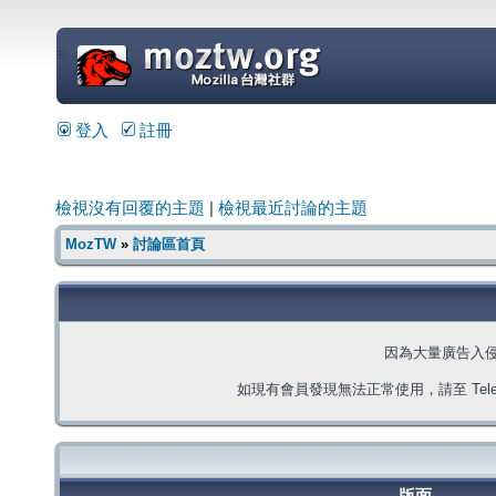
=
登入
註冊
檢視沒有回覆的主題
|
檢視最近討論的主題
MozTW
»
討論區首頁
因為大量廣告入
如現有會員發現無法正常使用，請至 Telegra