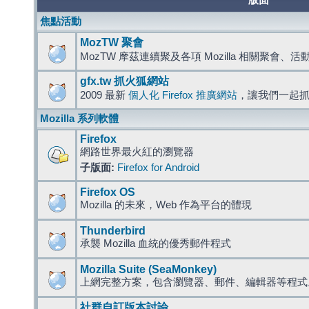
版面
焦點活動
MozTW 聚會
MozTW 摩茲連續聚及各項 Mozilla 相關聚會、
gfx.tw 抓火狐網站
2009 最新
個人化 Firefox 推廣網站
，讓我們一起
Mozilla 系列軟體
Firefox
網路世界最火紅的瀏覽器
子版面:
Firefox for Android
Firefox OS
Mozilla 的未來，Web 作為平台的體現
Thunderbird
承襲 Mozilla 血統的優秀郵件程式
Mozilla Suite (SeaMonkey)
上網完整方案，包含瀏覽器、郵件、編輯器等程
社群自訂版本討論